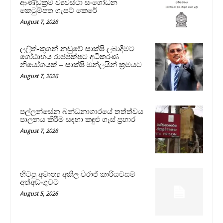
ආණ්ඩුක්‍රම ව්‍යවස්ථා සංශෝධන
කෙටුම්පත ගැසට් කෙරේ
August 7, 2026
ලලිත්-කූගන් නඩුවේ සාක්ෂි ලබාදීමට
ගෝඨාභය රාජපක්ෂට අධිකරණ
නියෝගයක් – සාක්ෂි ඔන්ලයින් ක්‍රමයට
August 7, 2026
පල්ලන්සේන බන්ධනාගාරයේ තත්ත්වය
පාලනය කිරීම සඳහා කඳුළු ගෑස් ප්‍රහාර
August 7, 2026
හිටපු අමාත්‍ය අකිල විරාජ් කාරියවසම්
අත්අඩංගුවට
August 5, 2026