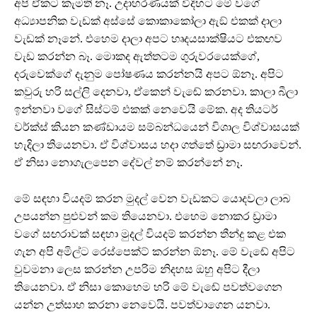
අපි ඒකට කැමති නෑ. උදාහරණයක් විදිහට මේ වගේ
අධ්‍යාපනික වැඩක් අස්සේ කොකාකෝලා ඇඞ් එකක් දාලා
වැඩක් නෑනේ. එහෙම දාලා අපට හෘදයසාක්ෂියට එකඟව
වැඩ කරන්න බෑ. මොකද ඇත්තටම ගුරුවරයෙක්ගේ,
දරුවෙක්ගේ දැනුම පෝෂණය කරන්නයි අපට ඕනෑ. අපිට
කවුරු හරි සල්ලි දෙනවා, ඒකෙන් වැඬේ කරනවා. කාලා බීලා
ඉන්නවා වගේ සිස්ටම් එකක් නෙවෙයි මේක. අද තියටර්
වර්ක්ස් කියන කණ්ඩායම සම්බන්ධයෙන් විශාල විශ්වාසයක්
හැදිලා තියෙනවා. ඒ විශ්වාසය හදා ගත්තේ ඩ්‍රාමා සඟරාවෙන්.
ඒ නිසා නොගැලපෙන දේවල් නම් කරන්නේ නෑ.
මේ සඳහා වියදම් කරන මුදල් වෙන වැඩකට යොදවලා ලාබ
උපයන්න පුළුවන් කම තියෙනවා. එහෙම නොකර ඩ්‍රාමා
වගේ සඟරාවක් සඳහා මුදල් වියදම් කරන්න තීන්දු කළ එක
ගැන අපි අමිල්ට රෙස්පෙක්ට් කරන්න ඕනෑ. මේ වැඬේ අපිට
වුවමනා ලෙස කරන්න උපරිම නිදහස ඔහු අපිට දීලා
තියෙනවා. ඒ නිසා කොහෙම හරි මේ වැඬේ පවත්වගෙන
යන්න උත්සාහ කරනා නෙවෙයි. පවත්වාගෙන යනවා.