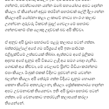
ගන්නම්, පවත්වාගෙන යන්න ඔබේ සහයෝගය අපට දෙන්න
කියලා. ඒ කියන්නේ අඩුම තරමින් සඟරාවක් සල්ලි දීලා ගන්න
කියලා අපි යෝජනා කළා. ලංකාවේ නාට්‍ය හා රංග කලාව
උගන්වන ගුරුවරු ටිකවත් මුදල් ගෙවලා මේ සඟරාව
ගන්නවානම් ඒක ලොකු උදව්වක් බව අපි කිව්වා.
ඒ අනුව අපි ඩ්‍රාමා සඟරාවේ පළමු කලාපය පටන් ගත්තා.
බත්තරමුල්ලේ අපේ ගම පරිශ්‍රයේ අපි ඉතා සාර්ථක
එළිදැක්වීමේ උත්සවයක් තිබ්බා. ඇත්තටම අපේ මූලිකම
අදහස අපේ දැනුම අපි විෂයට ලැදි අය සමග බෙදා ගැනීම.
ගොඩක් අය කිව්වා, මේ වෙලාවේ ප්‍රින්ට් මීඩියා කරන්නම
එපා කියලා. ඊ-බුක් එකක් විදිහට පුළුවන් නම් යවන්න
බලන්න කියලා. අපි තේරුම් ගත්ත විදියට දැනුම හොයන
කෙනා කියවීම අතහැරලා නෑ කියලා. ප්‍රේක්ෂකාගාරය හදන්න
අපට උවමනාවක් තියෙනවා. ඉතිං අපි ඩ්‍රාමා සඟරාව පටන්
ගත්තා. මේ වෙනකොට හතරවැනි කලාපයත් කරලා
තියෙන්නේ.