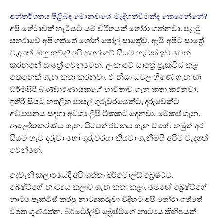
අන්තර්ගතය පිළිබඳ මොනවගේ මැදිහත්වීමක්ද කෙරෙන්නේ?
අපි තේමාවක් හැටියට යම් චරිතයක් තෝරා ගන්නවා. පළමු
සඟරාවේ අපි ගත්තේ ශෝන් පෝල් සාත්‍රේව. ඇයි අපිට සාත්‍රේ
වැදගත්. ඔහු කව්ද? අපි සඟරාවේ සීයට හැටක් ඉඩ වෙන්
කරන්නේ සාත්‍රේ වෙනුවෙන්. ලංකාවේ සාත්‍රේ ප්‍රැක්ටිස් කළ
කෙනෙක් ගැන කතා කරනවා. ඒ නිසා ධවල භීෂණ ගැන හා
ධර්මසිරි බණ්ඩාරණායකගේ භාවිතාව ගැන කතා කරනවා.
ඉතිරි සීයට හතලිහ පාසල් ගුරුවරයෙක්ට, දරුවෙක්ට
අධ්‍යාපනය සඳහා අවශ්‍ය ලිපි ටිකකට දෙනවා. මේකප් ගැන.
ආලෝකකරණය ගැන. පිටපත් රචනය ගැන වගේ. නමුත් අර
සීයට හැට දරුවා හෝ ගුරුවරයා කියවා ගැනීමයි අපිට වැදගත්
වෙන්නේ.
දෙවැනි කලාපයේදී අපි ගත්තා බර්ටෝල්ඞ් බ්‍රෙෂ්ට්ව.
බෙෂ්ට්ගේ නාට්‍යය කලාව ගැන කතා කළා. මෙහේ බ්‍රෙෂ්ට්ගේ
නාට්‍ය පැක්ටිස් කරපු නාට්‍යකරුවා විදිහට අපි තෝරා ගත්තේ
විජිත ගුණරත්න. බර්ටෝල්ඞ් බ්‍රෙෂ්ට්ගේ නාට්‍යය කිහිපයක්