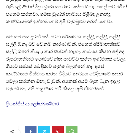
රුපියල් 250 ක් දීලා ඩ්‍රාමා සඟරාව ගන්න ඕනෑ. පසල් මට්ටමින්
එහෙම කරනවා. ගමක වුණත් නාට්‍යය පිළිබඳ උනන්දු
කණ්ඩායමක් ඉන්නවානම් අපි වැඩමුළුව අරන් යනවා.
මේ සමාජය දුවන්නේ වෙන රේඛාවක. සල්ලි, සල්ලි, සල්ලි.
සල්ලි ඕනෑ බව වෙනම කාරණාවක්. එහෙත් අසීමාන්තිකව
සල්ලි ඕනේ කියලා කාරණාවක් නැහැ. නාට්‍යය කියන දේ අද
රූපවාහිනියට ගොඩවෙන්න පාවිච්චි කරන ඉණිමගක් වෙලා.
ගියාට පස්සේ වේදිකාව පැත්ත බලන්නේ නෑ. අපේ
කණ්ඩායම විස්වාස කරන විදියට නාට්‍යය වේදිකාවේ නතර
වෙලා කරන්න ඕනෑ වැඩක්. අනෙක් අයට බැන බැන ඉඳලා
වැඩක් නෑ. අපි හැදුණාම හරි කියලා අපි හිතන්නේ.
ප්‍රියන්ජිත් ආලෝකබණ්ඩාර