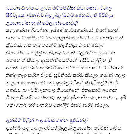
සඟරාවේ නිමාව උසස් මට්ටමකින් තියා ගන්න විශාල
පිරිවැයක් දරන බව බැලූ බැල්මටම පේනවා, ඒ පිරිවැය
උපයාගන්න හැකි වෙලා තියෙනවද?
කලාකාරයා හිඟන්නා. දුප්පත් නාට්‍යකාරයෝ. වගේ පහත්
තැනකට තමයි මේ විෂය දාලා තියෙන්නේ. නාට්‍යකාරයෙක්
කිව්වාම ගණන් ගන්නේම නැති තැනට පත් වෙලා
තියෙන්නේ. සල්ලි නැති, තැන් තැන් වල රස්තියාදු ගහන
කෙනෙක් කියලා අදසක් තියෙන්නේ. අපිට සල්ලි නැති
වෙන්න පුළුවන්. නමුත් විෂය හරිම පොහොසත්. ඒ නිසා අපි
තීන්දු කළා කරන වැඬේ ප්‍රමිතියට කරමු කියලා. ගණන් හදලා
බැලුවහම සඟරාවේ කටයුතුවලට විතරක් රුපියල් 225 ක්
යනවා. 250 ට මිල කරලා තියෙන්නේ. එතකොට අනෙක්
වියදම් ටික පියවන්න බෑ. නමුත් අමිල කිව්වේ, කමක් නෑ, අපි
කොහොම හරි සඟරාව කොලිටි එකට කරමු කියලා.
දැන්වීම් වලින් ආදායමක් ගන්න පුළුවන්ද?
දැන්වීම් පළ කරලා අමතර මුදලක් උපයන්න පුළුවන් නමුත්