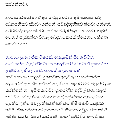
කරගන්නවා.
නාට්‍යකාරයෝ හා ඒ අය කරපු නාට්‍යය අපි කොහොමද
අධ්‍යාපනිකව කියවා ගන්නේ. සවිඤ්ඥානිකව කියවා ගන්නේ.
සරචචන්ද්‍ර ගැන හිතුවහම එයා මරු කියලා කියනවා. නමුත්
වෙනත් පැත්තකින් විශාල ඛේදවාචකයක් තියෙනවා. භීෂණ
ගොඩක් ඒක.
නාට්‍යය ප්‍රායෝගික විෂයක්. කොළඹින් පිටත සිටින
සංස්කෘතික නිළධාරීන්ට හා පාසල් ගුරුවරුන්ට ඒ ප්‍රයෝගික
දැණුම නෑ කියලා චෝදනාවක් නැගෙනවා?
නාට්‍ය හා රංග කලාව උගන්වන ගුරුවරු හා සංස්කෘතික
නිලධාරීන් මුකුත්ම දන්නේ නෑ කියන තැනට මම ඔවුන්ව ලඝු
කරන්නේ නෑ. අපි කොච්චර ප්‍රායෝගික දේවල් කතා කළත්
කරන්න වෙලා තියෙන්නේ පාසල් පද්ධතියේ ඇතුළේනේ.
ඔවුන්ට ඉන්ඩ වෙලා තියෙන්නේ යම් කිසි පොඩි රාමුවක
තමයි. ඒක සමස්ත අධ්‍යාපනයේම තියෙන අවුල. ඒක තමයි
අපි දිනාගන්න ඕනේ කාරණේ. පාසල් පද්ධතිය තුළ, විෂය