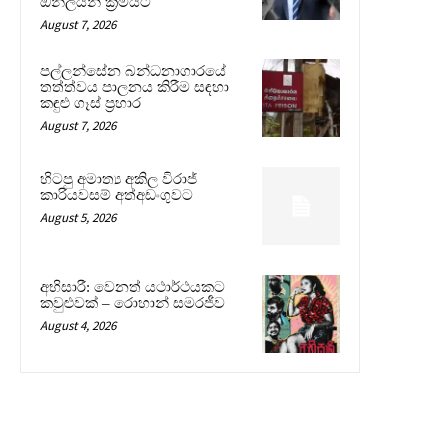
ඔන්ලයින් ක්‍රමයට
August 7, 2026
පල්ලන්සේන බන්ධනාගාරයේ
තත්ත්වය පාලනය කිරීම සඳහා
කඳුළු ගෑස් ප්‍රහාර
August 7, 2026
හිටපු අමාත්‍ය අකිල විරාජ්
කාරියවසම් අත්අඩංගුවට
August 5, 2026
අභිසාරී: වෙනත් යථාර්ථයකට
කවුළුවක් – රොහාන් සමරජීව
August 4, 2026