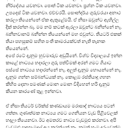
නිර්දේශය යවනවා. පොත් ටික යවනවා. ප්‍රශ්න ටික යවනවා.
උපදෙස් ටික යවනවා. එච්චරයි. සෞන්දර්ය ගුරුවරයා අනාථ
කරලා තියෙන්නේ ඒක ඇතුළේමයි. ඒ නිසා ඔවුන්ට ඇඟිල්ල
දික් කරන්න බෑ. මම නම් කටක් ඇරලා ඔවුන්ට බනින්නේ නෑ.
බනිනවානම් බනින්න තියෙන්නේ මහ එවුන්ට. තියටර් එකක්
තියා පහසුකම් සහිත පංති කාමරයක්වත් නැති තැනක
තියෙන්නේ.
අපේ රටේ දැනුම හුවමාරුව අඩුයිනේ. විශ්ව විද්‍යාලයේ ඉන්න
කාළේ නාට්‍යය හදාරලා ගුරු පත්වීමක් අරන් ගමට ගියාට
පස්සේ නාට්‍යය හදාරන්නේ නෑ. අලුත් දැනුම හොයන්නේ නෑ.
දැනුම ගන්න සම්බන්ධයක් නෑ. කොළඹ රස්තියාදු ගහන
කිහිප දෙනා පමණක් මොන මොන විදිහෙන් හරි දැනුම
කියන කාරණේ තුළ ඉන්නවා.
ඒ නිසා තියටර් වර්ක්ස් කණඩායම මරාසාද් නාට්‍යය පටන්
ගත්තා. ගුණාත්මක නාට්‍යය ගමට ගෙනියන වැඩ පිළිවෙලක්
හදලා තියෙනවා. ඊට අමතරව නාට්‍ය වැඩමුළු කරනවා. අපි
වැඩමුළු සඳහා මුදල් අය කරන්නේ නෑ. නමුත් හැම දරුවෙක්ම