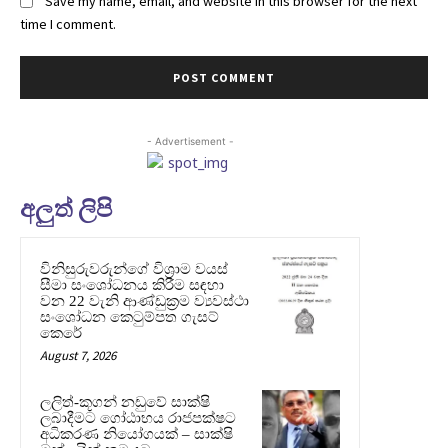
Save my name, email, and website in this browser for the next
time I comment.
- Advertisement -
අලුත් ලිපි
විනිසුරුවරුන්ගේ විශ්‍රාම වයස්
සීමා සංශෝධනය කිරීම සඳහා
වන 22 වැනි ආණ්ඩුක්‍රම ව්‍යවස්ථා
සංශෝධන කෙටුම්පත ගැසට්
කෙරේ
August 7, 2026
ලලිත්-කූගන් නඩුවේ සාක්ෂි
ලබාදීමට ගෝඨාභය රාජපක්ෂට
අධිකරණ නියෝගයක් – සාක්ෂි