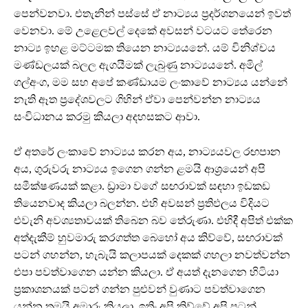
පෙන්වනවා. එතැනින් පස්සේ ඒ නාට්‍යය ප්‍රදර්ශනයෙන් ඉවත්
වෙනවා. මේ උළෙලවල් දෙකේ අවසන් වටයට තේරෙන
නාට්‍ය ඉහළ මට්ටමක තියෙන නාට්‍යයනේ. යම් විනිශ්චය
මණ්ඩලයක් බලල ඇගයීමක් ලැබුණු නාට්‍යයනේ. අමිල්
ගල්අංග, මම සහ අපේ කණ්ඩායම ලංකාවේ නාට්‍යය යන්නේ
නැති ඈත ප්‍රදේශවලට ගිහින් ඒවා පෙන්වන්න නාට්‍යය
සංවිධානය කරමු කියලා අදහසකට ආවා.
ඒ අතරේ ලංකාවේ නාට්‍යය කරන අය, නාට්‍යයවල රඟපාන
අය, ගුරුවරු නාට්‍යය ඉගෙන ගන්න ළමයි ආශ්‍රයෙන් අපි
සමීක්ෂණයක් කළා. ඩ්‍රාමා වගේ සඟරාවක් සඳහා ඉඩකඩ
තියෙනවාද කියලා බලන්න. එහි අවසන් ප්‍රතිඵලය විදියට
එවැනි අවශ්‍යතාවයක් තිබෙන බව තේරුණා. එහිදී අපිත් එක්ක
අත්දැකීම් හුවමාරු කරගත්ත බෙහෝ අය කිව්වේ, සඟරාවක්
පටන් ගහන්න, හැබැයි කලාපයක් දෙකක් ගහලා නවත්වන්න
එපා පවත්වාගෙන යන්න කියලා. ඒ අයත් දැනගෙන හිටියා
ප්‍රකාශනයක් පටන් ගන්න පුළුවන් වුණාට පවත්වාගෙන
යන්න තමයි අමාරු කියලා. ඉතිං අපි කිව්වේ අපි පටන්