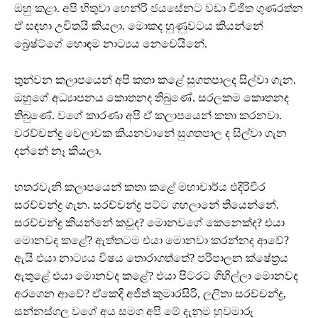
ඔහු කළා. අපි හිතුවා හෙන්රි ජයසේනට වඩා විජිත ගුණරත්න
ඒ සඳහා උචිතයි කියලා. මොකද හුණුවටය කියන්නේ
බ්‍රෙෂ්ට්ගේ හොඳම නාට්‍යය නෙවෙයිනේ.
තුන්වන කලාපයෙන් අපි කතා කළේ සුගතපාලද සිල්වා ගැන.
ඔහුගේ අධ්‍යාපනය කොතනද තිබුණේ. සරලකම කොතනද
තිබුණේ. වගේ කාරණා අපි ඒ කලාපයෙන් කතා කරනවා.
චරච්චන්ද්‍ර වෙලාවක කියනවානේ සුගතපාල ද සිල්වා ගැන
දන්නේ නෑ කියලා.
හතරවැනි කලාපයෙන් කතා කළේ මහාචාර්ය එදිරිවීර
සරච්චන්ද්‍ර ගැන. සරච්චන්ද්‍ර පට්ට ගහලානේ තියෙන්නේ.
සරච්චන්ද්‍ර කියන්නේ කවුද? මොනවගේ කෙනෙක්ද? එයා
මොනවද කළේ? ඇත්තටම එයා මොනවා කරන්නද ආවේ?
ඇයි එයා නාට්‍යය විෂය තොරාගත්තේ? පරිපාලන ක්ෂේත්‍රය
ඇතුළේ එයා මොනවද කළේ? එයා පිටරට ගිහිල්ලා මොනවද
අරගෙන ආවේ? ඒකෙදි අජිත් කුමාරසිරි, ලලිතා සරච්චන්ද්‍ර,
සන්නස්ගල වගේ අය සමග අපි මේ දැනුම හුවමාරු