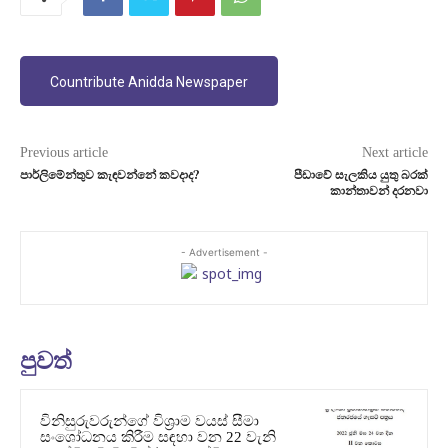
Countribute Anidda Newspaper
Previous article
Next article
පාර්ලිමේන්තුව කැඳවන්නේ කවදාද?
පීඩාවේ සැලකිය යුතු බරක්
කාන්තාවන් දරනවා
- Advertisement -
පුවත්
විනිසුරුවරුන්ගේ විශ්‍රාම වයස් සීමා
සංශෝධනය කිරීම සඳහා වන 22 වැනි