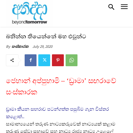
බනින්න තියෙන්නේ මහ එවුන්ට
July 29, 2020
By
සංස්කාරක
ජෙහාන් අප්පුහාමි – ‘ඩ්‍රාමා’ සඟරාවේ
සංස්කාරක
ඩ්‍රාමා කියන සඟරාව පටන්ගත්ත පසුබිම ගැන විස්තර
කළොත්..
සාමාන්‍යයෙන් තරුණ නාට්‍යකරුවෙක් නාට්‍යයක් කළාම
තරුණ සේවා සභාවේ සහ නාට්‍ය රාජ්‍ය නාට්‍ය උළෙලේ