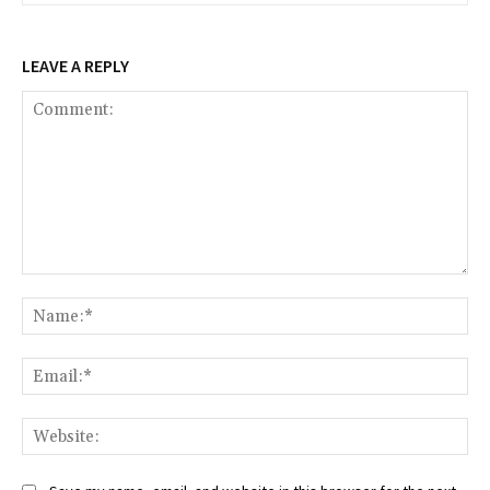
LEAVE A REPLY
Comment:
Na
Ema
Web