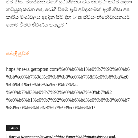
එම නිසා මහජනතාවගේ සුරක්ෂිතභාවය තහවුරු කිරීම සඳහා
කටයුතු කරන අප, රෝගී වීමේ දැඩි අවදානමක් ඇති නිසා අප
කාර්ය මණඩලය අද දින සිට දින 14ක ස්වයං නිරෝධායනයට
යොමු වීමට තීරණය කළෙමු.’
සබැඳි පුවත්
https://news.gettopten.com/%e0%b6%b1%e0%b7%92%e0%b6
%bb%e0%b7%9d%e0%b6%b0%e0%b7%8f%e0%b6%ba%e0
%b6%b1%e0%b6%ba%e0%b7%9a-
%e0%b7%83%e0%b7%92%e0%b6%a7%e0%b7%92-
%e0%b6%b1%e0%b7%92%e0%b6%bd%e0%b6%b0%e0%b7
%8f%e0%b6%bb%e0%b7%93%e0%b6%b1/
TAGS
Ravaya Newspaper Ravaya Anidda e Paper Mahithripala sirisena කේ.