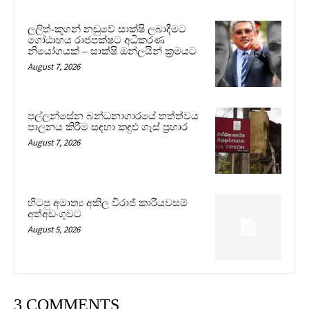
ලලිත්-කූගන් නඩුවේ සාක්ෂි ලබාදීමට
ගෝඨාභය රාජපක්ෂට අධිකරණ
නියෝගයක් – සාක්ෂි ඔන්ලයින් ක්‍රමයට
August 7, 2026
පල්ලන්සේන බන්ධනාගාරයේ තත්ත්වය
පාලනය කිරීම සඳහා කඳුළු ගෑස් ප්‍රහාර
August 7, 2026
හිටපු අමාත්‍ය අකිල විරාජ් කාරියවසම්
අත්අඩංගුවට
August 5, 2026
3 COMMENTS