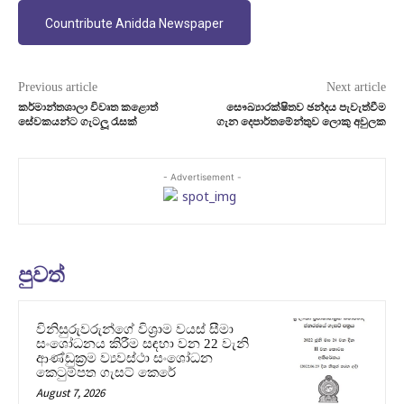
Countribute Anidda Newspaper
Previous article
Next article
කර්මාන්තශාලා විවෘත කළොත්
සෞඛ්‍යාරක්ෂිතව ඡන්දය පැවැත්වීම
සේවකයන්ට ගැටලූ රැසක්
ගැන දෙපාර්තමේන්තුව ලොකු අවුලක
- Advertisement -
පුවත්
විනිසුරුවරුන්ගේ විශ්‍රාම වයස් සීමා
සංශෝධනය කිරීම සඳහා වන 22 වැනි
ආණ්ඩුක්‍රම ව්‍යවස්ථා සංශෝධන
කෙටුම්පත ගැසට් කෙරේ
August 7, 2026