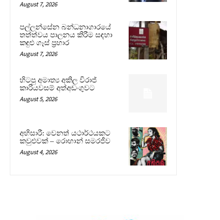
August 7, 2026
පල්ලන්සේන බන්ධනාගාරයේ
තත්ත්වය පාලනය කිරීම සඳහා
කඳුළු ගෑස් ප්‍රහාර
August 7, 2026
හිටපු අමාත්‍ය අකිල විරාජ්
කාරියවසම් අත්අඩංගුවට
August 5, 2026
අභිසාරී: වෙනත් යථාර්ථයකට
කවුළුවක් – රොහාන් සමරජීව
August 4, 2026