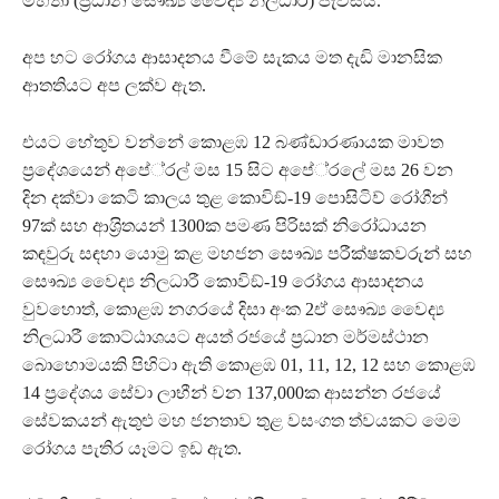
මහතා (ප‍්‍රධාන සෞඛ්‍ය වෛද්‍ය නිලධාරී) පැවසීය.
අප හට රෝගය ආසාදනය වීමේ සැකය මත දැඩි මානසික
ආතතියට අප ලක්ව ඇත.
එයට හේතුව වන්නේ කොළඹ 12 බණ්ඩාරණායක මාවත
ප‍්‍රදේශයෙන් අපේ‍්‍රල් මස 15 සිට අපේ‍්‍රලේ මස 26 වන
දින දක්වා කෙටි කාලය තුළ කොවිඞ්-19 පොසිටිව් රෝගීන්
97ක් සහ ආශ‍්‍රිතයන් 1300ක පමණ පිරිසක් නිරෝධායන
කඳවුරු සඳහා යොමු කළ මහජන සෞඛ්‍ය පරීක්ෂකවරුන් සහ
සෞඛ්‍ය වෛද්‍ය නිලධාරී කොවිඞ්-19 රෝගය ආසාදනය
වුවහොත්, කොළඹ නගරයේ දිසා අංක 2ඒ සෞඛ්‍ය වෛද්‍ය
නිලධාරී කොට්ඨාශයට අයත් රජයේ ප‍්‍රධාන මර්මස්ථාන
බොහොමයකි පිහිටා ඇති කොළඹ 01, 11, 12, 12 සහ කොළඹ
14 ප‍්‍රදේශය සේවා ලාභීන් වන 137,000ක ආසන්න රජයේ
සේවකයන් ඇතුළු මහ ජනතාව තුළ වසංගත ත්වයකට මෙම
රෝගය පැතිර යෑමට ඉඩ ඇත.