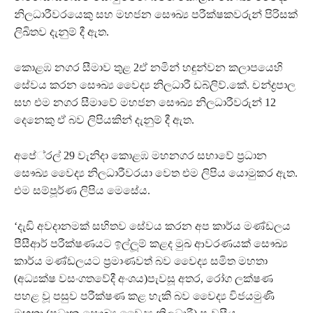
නිලධාරීවරයෙකු සහ මහජන සෞඛ්‍ය පරීක්ෂකවරුන් පිරිසක්
ලිඛිතව දැනුම් දී ඇත.
කොළඹ නගර සීමාව තුළ 2ඒ නමින් හඳුන්වන කලාපයෙහි
සේවය කරන සෞඛ්‍ය වෛද්‍ය නිලධාරී ඩබ්ලිව්.කේ. චන්ද්‍රපාල
සහ එම නගර සීමාවේ මහජන සෞඛ්‍ය නිලධාරීවරුන් 12
දෙනෙකු ඒ බව ලිපියකින් දැනුම් දී ඇත.
අපේ‍්‍රල් 29 වැනිදා කොළඹ මහනගර සභාවේ ප‍්‍රධාන
සෞඛ්‍ය වෛද්‍ය නිලධාරීවරයා වෙත එම ලිපිය යොමුකර ඇත.
එම සම්පූර්ණ ලිපිය මෙසේය.
‘දැඩි අවදානමක් සහිතව සේවය කරන අප කාර්ය මණ්ඩලය
පීසීආර් පරීක්ෂණයට ඉල්ලූම් කළද මුඛ ආවරණයක් සෞඛ්‍ය
කාර්ය මණ්ඩලයට ප‍්‍රමාණවත් බව වෛද්‍ය සමිත මහතා
(අධ්‍යක්ෂ වසංගතවේදී අංශය)පැවසූ අතර, රෝග ලක්ෂණ
පහළ වූ පසුව පරීක්ෂණ කළ හැකි බව වෛද්‍ය විජයමුණි