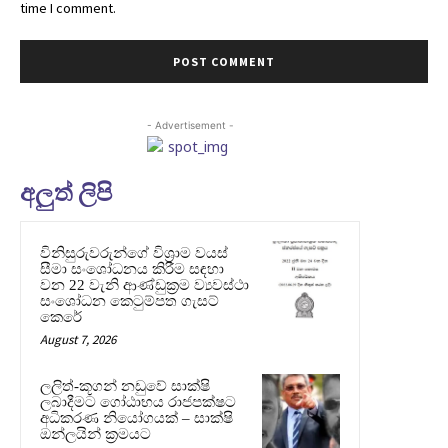
time I comment.
- Advertisement -
අලුත් ලිපි
විනිසුරුවරුන්ගේ විශ්‍රාම වයස්
සීමා සංශෝධනය කිරීම සඳහා
වන 22 වැනි ආණ්ඩුක්‍රම ව්‍යවස්ථා
සංශෝධන කෙටුම්පත ගැසට්
කෙරේ
August 7, 2026
ලලිත්-කූගන් නඩුවේ සාක්ෂි
ලබාදීමට ගෝඨාභය රාජපක්ෂට
අධිකරණ නියෝගයක් – සාක්ෂි
ඔන්ලයින් ක්‍රමයට