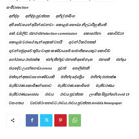
සංජීවelection
අනිද්දා
අනිද්දා පුවත්පත
අනිල් ජාසිංහ
අපි සේවයෙන් අයින් වෙනවා - කොළඹ සෞඛ්‍ය නිලධාරීහු කියති
කේ. ඩබ්ලිව්. ජනරංජනelection commission
කොරෝනා
කොවිඩ්19
කොළඔ වරායේ තැන් දෙකක් වහයි
ගුවන් ටිකට්පතක්
ගුවන් හමුදාවේ තූර්ය වාදක කණ්ඩායමේ සාමාජිකයෙකුට කොවිඞ්
ගෝඨාභය රාජපක්ෂ
ඡන්ද තීන්දුව ජනපති අතේ නැත
ජනපති
ජන්දය
ජයදේව උයන්ගොඩcorona
පුවත්
පොලිස්පති
මත්පැන් අත්‍යවශ්‍ය භාණ්ඩයකි
මහින්ද දේශප්‍රිය
මහින්ද රාජපක්ෂ
මැතිවරණ කොමිෂන් සභාව
මැතිවරණ කොමිසම
මැතිවරණය
මැතිවරණයanidda
රාවය
රාවය පුවත්පත
ලාංකික සිසුන්ගේcovid 19
වසංගතය
ව්‍යවස්ථා සභාවට.රාවය.රාවය පුවත්පත.Anidda Newspaper