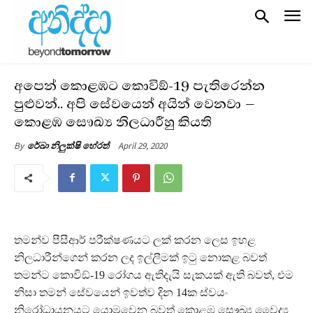
අපෙන් කොළඹට කොවිඞ්-19 පැතිරෙන්න
පුළුවන්.. අපි සේවයෙන් අයින් වෙනවා –
කොළඹ සෞඛ්‍ය නිලධාරීහු කියති
April 29, 2020
By
රේඛා නිලුක්ෂි හේරත්
තමන්ව පීසීආර් පරීක්ෂණයට ලක් කරන ලෙස ඉහළ
නිලධාරීන්ගෙන් කරන ලද ඉල්ලීමක් ඉටු නොකළ බවත්
තමන්ට කොවිඞ්-19 රෝගය ඇතිදැයි සැකයක් ඇති බවත්, එම
නිසා තමන් සේවයෙන් ඉවත්ව දින 14ක ස්වයං
නිරෝධායනයට යොමුවෙන බවත් කොළඹ සෞඛ්‍ය වෛද්‍ය