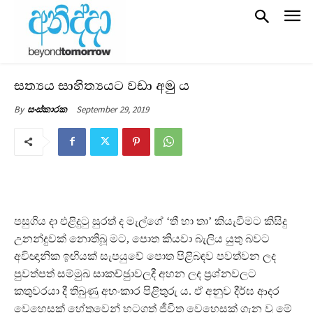
සත්‍යය සාහිත්‍යයට වඩා අමු ය
September 29, 2019
By
සංස්කාරක
පසුගිය දා එළිදුටු සුරත් ද මැල්ගේ ‘තී හා තා’ කියැවීමට කිසිදු
උනන්දුවක් නොතිබූ මට, පොත කියවා බැලිය යුතු බවට
අවිඥානික ඉඟියක් සැපයුවේ පොත පිළිබඳව පවත්වන ලද
පුවත්පත් සම්මුඛ සාකච්ඡුාවලදී අහන ලද ප‍්‍රශ්නවලට
කතුවරයා දී තිබුණු අහංකාර පිළිතුරු ය. ඒ අනුව දීර්ඝ ආදර
වෙහෙසක් හේතුවෙන් හටගත් ජීවිත වෙහෙසක් ගැන වූ මේ