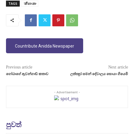
TAGS
‘තී හා තා
Countribute Anidda Newspaper
Previous article
Next article
ගෝඨාගේ ඇවන්ගාඞ් කතාව
ලත්පඳුර සමන් දේවාලය සොයා ගියෙමි
- Advertisement -
පුවත්