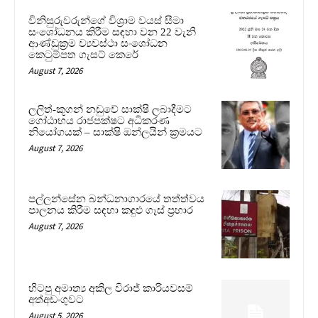
විනිසුරුවරුන්ගේ විශ්‍රාම වයස් සීමා
සංශෝධනය කිරීම සඳහා වන 22 වැනි
ආණ්ඩුක්‍රම ව්‍යවස්ථා සංශෝධන
කෙටුම්පත ගැසට් කෙරේ
August 7, 2026
ලලිත්-කූගන් නඩුවේ සාක්ෂි ලබාදීමට
ගෝඨාභය රාජපක්ෂට අධිකරණ
නියෝගයක් – සාක්ෂි ඔන්ලයින් ක්‍රමයට
August 7, 2026
පල්ලන්සේන බන්ධනාගාරයේ තත්ත්වය
පාලනය කිරීම සඳහා කඳුළු ගෑස් ප්‍රහාර
August 7, 2026
හිටපු අමාත්‍ය අකිල විරාජ් කාරියවසම්
අත්අඩංගුවට
August 5, 2026