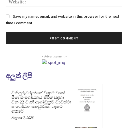
Save my name, email, and website in this browser for the next
time I comment.
- Advertisement -
අලුත් ලිපි
විනිසුරුවරුන්ගේ විශ්‍රාම වයස්
සීමා සංශෝධනය කිරීම සඳහා
වන 22 වැනි ආණ්ඩුක්‍රම ව්‍යවස්ථා
සංශෝධන කෙටුම්පත ගැසට්
කෙරේ
August 7, 2026