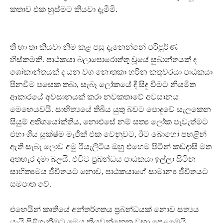
කතාව එක හුස්මට කියවා දැමීමි.
තී හා තා කියවා නිම කළ පසු දැනෙන්නේ පරිපූර්ණ
හිස්කමකි. පාඨකයා බලාපොරොත්තු වූයේ සුඛාන්තයක් ද
ශෝකාන්තයක් ද යන වග නොතකා හරින කතුවරයා පාඨකයා
පිනවීම පසෙක තබා, සැබෑ ලෝකයේ දී සිදු වීමට නියමිත
ආකාරයේ අවසානයක් කරා නවකතාවේ අවසානය
මෙහෙයවයි. සාහිත්‍යයේ තිබිය යුතු බවට පොදුවේ සැලකෙන
සියුම් අතිශයෝක්තිය, නොඑසේ නම් සත්‍ය ලෝක පැවැත්මට
එහා ගිය සූක්ෂ්ම මැජික් එක වෙනුවට, ඊට බොහෝ පහළින්
ඇති සැබෑ ලොව අමු රියැලිටිය ඔහු එහෙම පිටින් කඩදාසි මත
අතහැර දමා බලයි. එවිට ප‍්‍රබන්ධය පාඨකයා ඉල්ලා සිටින
සාහිත්‍යමය ජීවිතයට නොව, පාඨකයාගේ සාමාන්‍ය ජීවිතයට
සමපාත වේ.
එහෙයින් කෘතියේ අන්තර්ගතය ප‍්‍රබන්ධයක් නොව සත්‍යය
යැයි පිළිගැනීමට මෙය කියවන්නෙකු වහා පෙළඹෙයි.