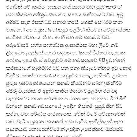
එනයින් මේ කෘතිය ‘සත්‍යය සාහිත්‍යයට වඩා පුදුමාකාර ය’
යන කියමන අතික‍්‍රමණය කර, සත්‍යය සාහිත්‍යයට වඩා අමු
අශිෂ්ට කැත එකක් බව සනාථ කරයි. ශෝකී පේ‍්‍රම කතා
වශයෙන් අප හඳුනන්නේ කඳුළු සලමින් කියවන වේදනාත්මක
සාහිත්‍ය රචනා ය. තී හා තා හි එන මේ කතාවම වඩා
අරුමෝසම් සහිත සාහිත්යික ආකෘතියක බහා ලීවේ නම්
ලියැවෙනු ඇත්තේ ගොළු හදවත පන්නයේ විරහව වෑහෙන
ශෝකාලාපයකි. ඒ වෙනුවට මේ නවකතාවේ දී සිදු වන්නේ
කථකයාගේ හැඟීම්බර බව පුන පුනා කියැවෙන්නට ඉඩ නොදී
සිදුවීම් ගොන්න පමණක් එක හුස්මට පෙළ ගැසීමයි. උත්තම
පුරුෂ දෘෂ්ටිකෝණයෙන් කතාව කියමින්ම එබන්දක් කිරීම
අසීරු වෑයමකි. ඒ අනුව කෘතිය කියවා විප‍්‍රලම්භ රස විඳ
හැඟුම්බරව නහයෙන් අඬන පාඨකයෙකු වෙනුවට මින් බිහි
වන්නේ කතාව අවසානයේ උපදින හිස්කම සුසුමකින් පිට
කරන, වඩා පරිණත පාඨකයෙකි. වෙන් වීමේ වේදනාවෙන්
හඬා වැටිය යුතු කථකයාගේ හඬා වැටීම ඇඟිල්ලෙන් ඇන
පාඨකයාට නොපෙන්වීමෙන් උපදින උපේක්ෂාව ඔස්සේම
ජීවිතයේ හරසුන් ගැඹුර ජනනය වෙයි.