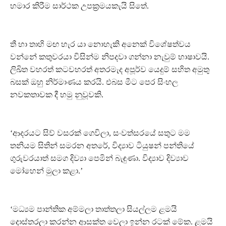
හමාර කිරීම සාර්ථක උපක‍්‍රමයකැයි සිතේ.
තී හා තාහි මඟ හැර යා නොහැකි අනෙක් විශේෂත්වය
වන්නේ කතුවරයා විසින්ම නිපදවා ගන්නා නැවුම් භාෂාවයි.
ලිඛිත වහරත් කටවහරත් අතරමැද අපූර්ව යෙදුම් සහිත අමුතු
බසක් ඔහු නිර්මාණය කරයි. එබස මීට පෙර සිංහල
නවකතාවක දී හමු නුවූවකි.
‘ආදරයට සිව් වසරක් ගෙවිලා, සංවත්සරයේ සතුට මම
තනියම සිතින් සමරන අතරේ, විද්‍යාව ටියුෂන් පන්තියේ
ගුරුවරයාත් සමග දිව්‍යා පෙමින් බැඳුණා. විද්‍යාව දිව්‍යාව
මෝහෙන් මුලා කළා.’
‘මධ්‍යම පාන්තික අම්මලා තාත්තලා සියල්ලම ළමයි
දොස්තරලා කරන්න ආසක්ත වෙලා ඉන්න රටක් මේක. ළමයි