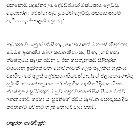
ඔක්කොම දොස්තරලා. දෙමව්පියෝ ඔක්කොම ලෙඞ්ඩු.
දොස්තරලා වෙන්න බැරි ළමයිත් ලෙඞ්ඩු. ඔක්කොන්ටම
වැඩිය දොස්තරලත් ලෙඞ්ඩු.’
නවකතාව යනුවෙන් සිංහල පාඨකයාගේ මනසේ නිදන්ගත
සම්මත ආකෘතිය බොඳ කරන තී හා තා, සිංහල නවකතා
ක්ෂේත‍්‍රයේ කලක පටන් වූ එක් හිස්තැනකට පිළිතුරක්
වශයෙන් ඉදිරිපත් වන යෝජනාවක් ලෙස සැලකිය හැකි ය.
එනයින් මේ අලූත් ලේඛකයා කියවන්නන්ගේ බලාපොරොත්තු
දල්වයි. එහෙත් බලාපොරොත්තු විය හැකි පරිදිම සාහිත්‍ය
ක්ෂේත‍්‍රයේ සුධීමතුන් ඔහුව හඳුන්වන්නේ සිය පිය පාර්ශ්ව
අනන්‍යතාව හරහා ය. සුරත්ගේ ස්වීය ලේඛන පෞරුෂය දිය
කරන්නට ඔවුන්ට හැකි නොවේවායි පතමි.
චතුපමා අබේවික‍්‍රම