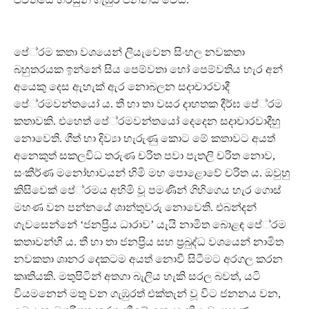
පේ‍්‍රම කතා වශයෙන් ලියැවෙන සිංහල නවකතා
බහුතරයක ඉන්නේ සිය පෙම්වතා හෝ පෙම්වතිය හැර අන්
අයෙකු දෙස ඇහැක් ඇර නොබලන සදාචාරවාදී
පේ‍්‍රමවන්තයෝ ය. තී හා තා වසර දාහතක දීර්ඝ පේ‍්‍රම
කතාවකි. එහෙත් පේ‍්‍රමවන්තයෝ දෙදෙන සදාචාරවාදීහු
නොවෙති. ගීත් හා දිව්‍යා හැරුණු කොට මේ කතාවට අයත්
අනෙකුත් සකලවිධ තරුණ චරිත පවා පැතලි චරිත නොව,
සංකීර්ණ මනෝභාවයන් හිමි මහ පොළොවේ චරිත ය. ඔවුහු
කිසිවෙක් පේ‍්‍රමය අහිමි වූ පමණින් ගිහිගෙය හැර ගොස්
මහණ වන පන්නයේ ශාන්තුවරු නොවෙති. එබන්දන්
ගැවසෙන්නේ ‘ජනප‍්‍රිය ධාරාව’ යැයි නාමිත බොළඳ පේ‍්‍රම
කතාවන්හි ය. තී හා තා ජනප‍්‍රිය සහ ප‍්‍රබුද්ධ වශයෙන් නාමිත
නවකතා ශානර දෙකටම අයත් නොවී සිටීමට අරගල කරන
කෘතියකි. මතුපිටින් අතගා බැලිය හැකි සරල බවත්, යටි
වියමනෙන් මතු වන ගැඹුරත් එක්තැන් වූ විට ජනනය වන,