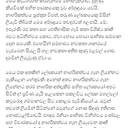
මෙය කැටගරිගත කරගැනීමේ නොහැකියාව, පුහුණු
කියවීමක් සහිත පාඨකයෙකු වුව අර්බුදයට යවයි.
නාගරිකත්වය ප‍්‍රස්තුත වීමත්, තරුණ ලේඛකයෙකු විසින්
ලියැවී තිබීමත් මෙම අර්බුදයට තවදුරටත් බලපායි. මේ,
ඉපැරණි රජ කතා සහ ඓතිහාසික ගැමි කතා විශිෂ්ට කෘති
බවට අධිනිශ්චය කොට, ඒවා හොය හොයා සාහිත්‍ය සම්මාන
දෙන සමයකි. එහෙයින් සම්භාව්‍ය නවකතා ශානරයේ
වැජඹෙන සියලූ සිංහල නවකතා අතීත කුණු වළවල් ගොඩ
දමමින් ලියැවුණු ඒවා ය.
මෙය එක අතකින් ලේඛකයන් නාගරිකත්වය ගැන ලියන්නට
පැකිළෙන හේතුවකි. අනෙක් අතට නාගරිකත්වය ගැන
ලියන්නට තරම් නාගරික අත්දැකීම් සහිත ලේඛකයෝ අපට
සිටිත් ද? ප‍්‍රවීණ යැයි සැලකෙන සකලවිධ ලේඛක මහල්ලෝ
කටුරොද ගම්මානවල සිට කොළඹ පැමිණියෝ ය. ඔවුන්
තවමත් ලියමින් සිටින්නේ ඔවුන්ගේ නොසංසිඳුණු ඉතිහාස
නොස්ටැල්ජියාවයි. එබඳුම ඊනියා සාහිත්‍ය විනිශ්චය මණ්ඩල
සහ විචාරකයෝ ද නාගරිකත්වය ගැන ලියැවෙන කෘති