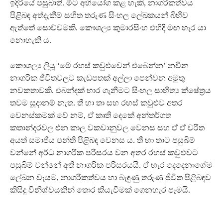
ඉදිරියේ පසුබාති. මීට අභියෝග කළ හැකි, නාගරිකත්වය
පිළිබඳ අත්දැකීම් සහිත තරුණ සිංහල ලේඛකයන් බිහිව
ඇත්තේ සොච්චමකි. කෞශල්‍ය කුමාරසිංහ එහිදී මඟ හැර යා
නොහැකි ය.
කෞශල්‍ය ලියූ ‘මේ රහස් කවුළුවෙන් එබෙන්න’ නවීන
නාගරික ජීවිතවලට කැඩපතක් අල්ලා පෙන්වන අමුතු
නවකතාවකි. එබන්දක් භාර ගැනීමට සිංහල සාහිත්‍ය ක්ෂේත‍්‍රය
තවම සූදානම් නැත. තී හා තා සහ රහස් කවුළුව අතර
වෙනස්කමක් වේ නම්, ඒ කෘති දෙකේ අන්තර්ගත
කතාන්දරවල එන කාල වකවානුවල වෙනස සහ ඒ ඒ චරිත
අයත් සමාජීය පන්ති පිළිබඳ වෙනස ය. තී හා තාට පසුබිම්
වන්නේ අර්ධ නාගරික පරිසරය වන අතර රහස් කවුළුවට
පසුබිම් වන්නේ අති නාගරික පරිසරයයි. ඒ හැර දෙදෙනාගේම
ලේඛන වෑයම, නාගරිකත්වය හා බැඳුණු තරුණ ජීවිත පිළිබඳව
කිසිදු විනිශ්චයකින් තොර කියැවීමක් ගෙනහැර පෑමයි.