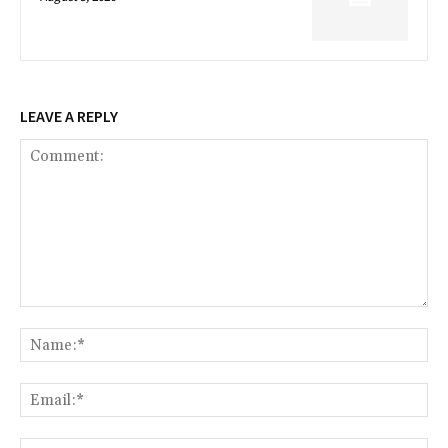
LEAVE A REPLY
Comment:
Na
Ema
Web