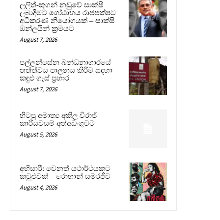
ලලිත්-කූගන් නඩුවේ සාක්ෂි
ලබාදීමට ගෝඨාභය රාජපක්ෂට
අධිකරණ නියෝගයක් – සාක්ෂි
ඔන්ලයින් ක්‍රමයට
August 7, 2026
පල්ලන්සේන බන්ධනාගාරයේ
තත්ත්වය පාලනය කිරීම සඳහා
කඳුළු ගෑස් ප්‍රහාර
August 7, 2026
හිටපු අමාත්‍ය අකිල විරාජ්
කාරියවසම් අත්අඩංගුවට
August 5, 2026
අභිසාරී: වෙනත් යථාර්ථයකට
කවුළුවක් – රොහාන් සමරජීව
August 4, 2026