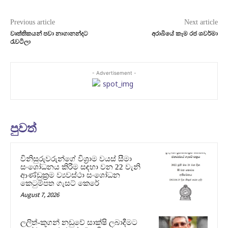
Previous article
Next article
වෘත්තිකයන් පවා නාගානන්දට
අරාබියේ කෑම රජ ශවර්මා
රැවටිලා
- Advertisement -
පුවත්
විනිසුරුවරුන්ගේ විශ්‍රාම වයස් සීමා
සංශෝධනය කිරීම සඳහා වන 22 වැනි
ආණ්ඩුක්‍රම ව්‍යවස්ථා සංශෝධන
කෙටුම්පත ගැසට් කෙරේ
August 7, 2026
ලලිත්-කූගන් නඩුවේ සාක්ෂි ලබාදීමට