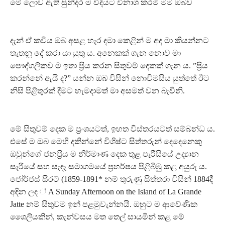
මේ ලොව ඇති සුන්දර ම විදියට විනාශ කරමි මම ඔබව
දැන් ඒ කවිය ඔබ අසළ හැර දමා කෙළින් ම අද මා කියන්නට
තැතනූ දේ කරා යා යුතු ය. අනෙකක් ගැන නොව මා
පෞද්ගලිකව ම ඉතා ප‍්‍රිය කරන සිතුවම් දෙකක් ගැන ය. ”ප‍්‍රිය
කරන්නේ ඇයි ද?” යන්න ඔබ විසින් නොවිමසිය යුත්තේ ඊට
නිසි පිළිතුරක් දීමට හැමදාමත් මා අසමත් වන බැවිනි.
මේ සිතුවම් දෙක ම ප‍්‍රංශයටත්, ඉහත විස්තරයටත් සම්බන්ධ ය.
එසේ ම ඔබ මෙහි දකින්නේ විශිෂ්ට සිත්තරුන් දෙදෙනෙකු
ඔවුන්ගේ ජනප‍්‍රිය ම නිර්මාණ දෙක තුළ පැරීසියේ උද්‍යාන
සැරියේ සහ සැඳෑ සමාගමයේ ප‍්‍රහර්ෂය පිළිබිඹු කළ අයුරු ය.
ජෝර්ජස් සීරට් (1859-1891* නම් තුරුණු සිත්තරා විසින් 1884දී
අඳින ලද ් A Sunday Afternoon on the Island of La Grande
Jatte නම් සිතුවම ඉන් පළමුවැන්නයි. ඔහුට ම ආවේණික
ශෛලියකින්, කැන්වසය මත තෙල් සායමින් කළ මේ