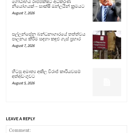
ගෝඨාභය රාජපක්ෂට අධිකරණ
නියෝගයක් – සාක්ෂි ඔන්ලයින් ක්‍රමයට
August 7, 2026
පල්ලන්සේන බන්ධනාගාරයේ තත්ත්වය
පාලනය කිරීම සඳහා කඳුළු ගෑස් ප්‍රහාර
August 7, 2026
හිටපු අමාත්‍ය අකිල විරාජ් කාරියවසම්
අත්අඩංගුවට
August 5, 2026
LEAVE A REPLY