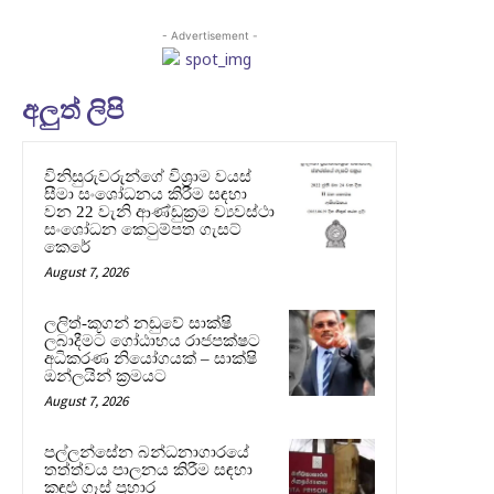
- Advertisement -
අලුත් ලිපි
විනිසුරුවරුන්ගේ විශ්‍රාම වයස්
සීමා සංශෝධනය කිරීම සඳහා
වන 22 වැනි ආණ්ඩුක්‍රම ව්‍යවස්ථා
සංශෝධන කෙටුම්පත ගැසට්
කෙරේ
August 7, 2026
ලලිත්-කූගන් නඩුවේ සාක්ෂි
ලබාදීමට ගෝඨාභය රාජපක්ෂට
අධිකරණ නියෝගයක් – සාක්ෂි
ඔන්ලයින් ක්‍රමයට
August 7, 2026
පල්ලන්සේන බන්ධනාගාරයේ
තත්ත්වය පාලනය කිරීම සඳහා
කඳුළු ගෑස් ප්‍රහාර