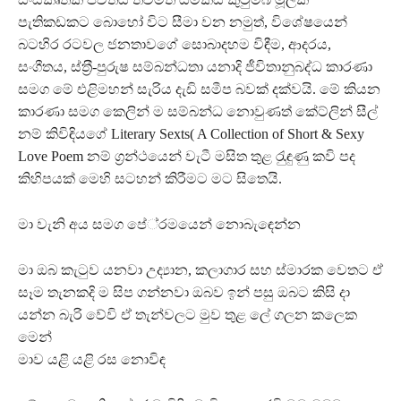
පැතිකඩකට බොහෝ විට සීමා වන නමුත්, විශේෂයෙන්
බටහිර රටවල ජනතාවගේ සොබාදහම විඳීම, ආදරය,
සංගීතය, ස්ත‍්‍රී-පුරුෂ සම්බන්ධතා යනාදි ජීවිතානුබද්ධ කාරණා
සමග මේ එළිමහන් සැරිය දැඩි සමීප බවක් දක්වයි. මේ කියන
කාරණා සමග කෙලින් ම සම්බන්ධ නොවුණත් කේට්ලින් සීල්
නම් කිවිඳියගේ Literary Sexts( A Collection of Short & Sexy
Love Poem නම් ග‍්‍රන්ථයෙන් වැටී මසිත තුළ රැුඳුණු කවි පද
කිහිපයක් මෙහි සටහන් කිරීමට මට සිතෙයි.
මා වැනි අය සමග පේ‍්‍රමයෙන් නොබැඳෙන්න
මා ඔබ කැටුව යනවා උද්‍යාන, කලාගාර සහ ස්මාරක වෙතට ඒ
සෑම තැනකදි ම සිප ගන්නවා ඔබව ඉන් පසු ඔබට කිසි දා
යන්න බැරි වේවි ඒ තැන්වලට මුව තුළ ලේ ගලන කලෙක
මෙන්
මාව යළි යළි රස නොවිඳ