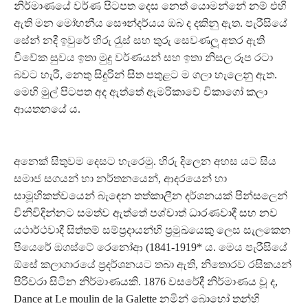
නිර්මාණයේ වර්ණ පිටපත දෙස නෙත් යොමන්නේ නම් එහි
ඇති මන මෝහනීය සෞන්දර්යය ඔබ ද දකිනු ඇත. පැරීසියේ
සේන් නදී ඉවුරේ හිරු රැුස් සහ තුරු සෙවණලූ අතර ඇති
විවේක සුවය ඉතා මුදු වර්ණයන් සහ ඉතා නිසල රූප රටා
බවට හැරී, නෙතු සිදුරින් සිත පතුළට ම ගලා හැලෙනු ඇත.
මෙහි මුල් පිටපත අද ඇත්තේ ඇමරිකාවේ චිකාගෝ කලා
ආයතනයේ ය.
අනෙක් සිතුවම දෙසට හැරෙමු. හිරු දිලෙන අහස යට සිය
සමාජ සගයන් හා නර්තනයෙන්, ආදරයෙන් හා
සාමූහිකත්වයෙන් බැඳෙන තත්කාලීන දර්ශනයක් පින්සලෙන්
විනිවිදින්නට සමත්ව ඇත්තේ පශ්චාත් ධාරණවාදී සහ නව
යථාර්ථවාදී සිත්තම් සම්ප‍්‍රදායන්හි ප‍්‍රමුඛයෙකු ලෙස සැලකෙන
පියෙරේ ඔගස්ටේ රෙනෝආ (1841-1919* ය. මෙය පැරීසියේ
ඕසේ කලාගාරයේ ප‍්‍රදර්ශනයට තබා ඇති, නිතොරව රසිකයන්
පිරිවරා සිටින නිර්මාණයකි. 1876 වසරේදී නිර්මාණය වූ ද,
Dance at Le moulin de la Galette නමින් බොහෝ තන්හි