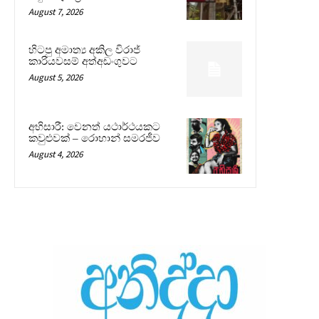
August 7, 2026
හිටපු අමාත්‍ය අකිල විරාජ්
කාරියවසම් අත්අඩංගුවට
August 5, 2026
අභිසාරී: වෙනත් යථාර්ථයකට
කවුළුවක් – රොහාන් සමරජීව
August 4, 2026