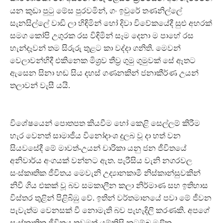
යන කුඩා පුටු මේස පුරවමින්, ගං ඉවුරේ තණනිල්ලේ
සැනසිල්ලේ වාඩි ලා හිඳිමින් හෝ දිවා විවේකයේදී සුළු අහරක්
සමග කෝපි උගුරක රස විඳිමින් සෑම දෙනා ම පාහේ රස
හැන්දෑවන් තම සිරුරු තුළට කා වද්දා ගනිති. මෙවන්
වෙලාවන්හිදී එකිනෙක මිශ‍්‍රව තීව‍්‍ර ගුමු ගුමුවක් සේ ඈතට
ඇසෙන සිනා හඬ සිය දහස් ගණනකින් ජනාකීර්ණ උයන්
තලාවන් වැසී යයි.
විශේෂයෙන් පොතපත කියවීම හෝ කෙළි සෙල්ලම් කිරීම
හැර වෙනත් සාමාජීය විනෝදාංශ දුලබ වූ දා හත් වන
සියවසේදී මේ මාවත්-උයන් චාරිකා යනු ජන ජීවිතයේ
අනිවාර්ය අංගයක් වන්නට ඇත. පැරීසිය වැනි නගරවල
සංස්කෘතික ජීවිතය මෙවැනි උද්‍යානකාමී නිස්කාන්සුවකින්
නිවී ගිය එකක් වූ බව සමකාලීන කලා නිර්මාණ සහ ඉතිහාස
විස්තර තුළින් පිළිබිඹු වේ. ඉතින් වර්තමානයේ පවා මේ ජීවන
පැවැත්ම වෙනසක් වී නොමැති බව පැහැදිලි කරණකි. අපගේ
සංස්කෘතික ජීවිතය තවමත් යම්කිසි කුටුම්බ මූලික