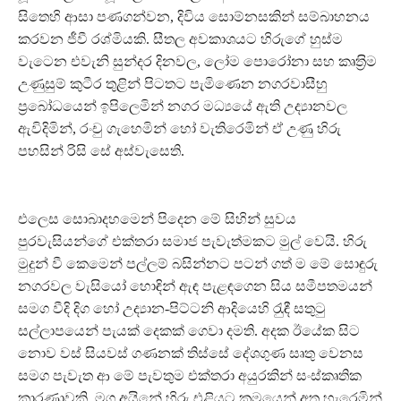
සිතෙහි ආසා පණගන්වන, දිවිය සොම්නසකින් සම්බාහනය
කරවන ජීවී රශ්මියකි. සීතල අවකාශයට හිරුගේ හුස්ම
වැටෙන එවැනි සුන්දර දිනවල, ලෝම පොරෝනා සහ කෘත‍්‍රිම
උණුසුම් කුටීර තුළින් පිටතට පැමිණෙන නගරවාසීහු
ප‍්‍රබෝධයෙන් ඉපිලෙමින් නගර මධ්‍යයේ ඇති උද්‍යානවල
ඇවිදිමින්, රංචු ගැහෙමින් හෝ වැතිරෙමින් ඒ උණු හිරු
පහසින් රිසි සේ අස්වැසෙති.
එලෙස සොබාදහමෙන් පිදෙන මේ සිහින් සුවය
පුරවැසියන්ගේ එක්තරා සමාජ පැවැත්මකට මුල් වෙයි. හිරු
මුදුන් වී කෙමෙන් පල්ලම් බසින්නට පටන් ගත් ම මේ සොඳුරු
නගරවල වැසියෝ හොඳින් ඇඳ පැළඳගෙන සිය සමීපතමයන්
සමග වීදි දිග හෝ උද්‍යාන-පිට්ටනි ආදියෙහි රැුඳී සතුටු
සල්ලාපයෙන් පැයක් දෙකක් ගෙවා දමති. අදක ඊයේක සිට
නොව වස් සියවස් ගණනක් තිස්සේ දේශගුණ සෘතු වෙනස
සමග පැවැත ආ මේ පැවතුම එක්තරා අයුරකින් සංස්කෘතික
කාරණාවකි. මග අයිනේ හිරු එළියට ක‍්‍රමයෙන් අත හැරෙමින්