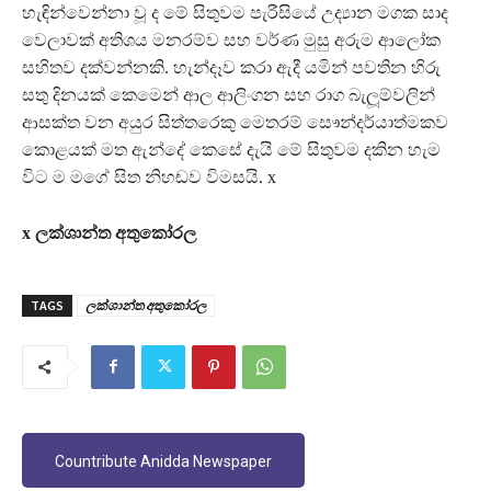
හැඳින්වෙන්නා වූ ද මේ සිතුවම පැරීසියේ උද්‍යාන මගක සාද
වෙලාවක් අතිශය මනරම්ව සහ වර්ණ මුසු අරුම ආලෝක
සහිතව දක්වන්නකි. හැන්දෑව කරා ඇදී යමින් පවතින හිරු
සතු දිනයක් කෙමෙන් ආල ආලිංගන සහ රාග බැලූම්වලින්
ආසක්ත වන අයුර සිත්තරෙකු මෙතරම් සෞන්දර්යාත්මකව
කොළයක් මත ඇන්දේ කෙසේ දැයි මේ සිතුවම දකින හැම
විට ම මගේ සිත නිහඬව විමසයි. x
x ලක්ශාන්ත අතුකෝරල
TAGS
ලක්ශාන්ත අතුකෝරල
Countribute Anidda Newspaper