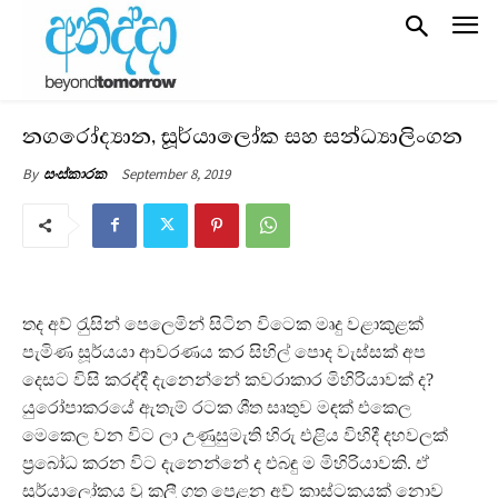
නගරෝද්‍යාන, සූර්යාලෝක සහ සන්ධ්‍යාලිංගන
September 8, 2019
By
සංස්කාරක
තද අව් රැුසින් පෙලෙමින් සිටින විටෙක මෘදු වළාකුළක්
පැමිණ සූර්යයා ආවරණය කර සිහිල් පොද වැස්සක් අප
දෙසට විසි කරද්දී දැනෙන්නේ කවරාකාර මිහිරියාවක් ද?
යුරෝපාකරයේ ඇතැම් රටක ශීත සෘතුව මඳක් එකෙල
මෙකෙල වන විට ලා උණුසුමැති හිරු එළිය විහිදී දහවලක්
ප‍්‍රබෝධ කරන විට දැනෙන්නේ ද එබඳු ම මිහිරියාවකි. ඒ
සූර්යාලෝකය වූ කලී ගත පෙළන අව් කාස්ටකයක් නොව