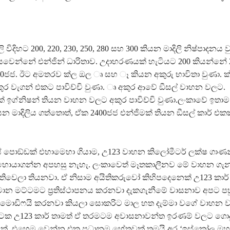
ි විදිහට 200, 220, 230, 250, 280 සහ 300 කියන මාදිලි නිෂ්පාදනය 
ියවෙන්නේ එන්ජින් ධාරිතාව. උදාහරණයක් හැටියට 200 කියන්නේ 
0ජජ. ඊට අමතරව ක්‍ල ඔල ෘ සහ ෑ කියන අකුරු භාවිතා වුණා. ක්
අකුර වැගන් එකට පාවිච්චි වුණා. ෘ අකුර ආවේ ඞීසල් වාහන වලට.
ක් ඉග්නිෂන් තියන වාහන වලට අකුර පාවිච්චි වුණා.ලංකාවේ ඉතාම ප‍්
යන මාදිලිය ගත්තොත්, ඒක 2400ජජ එන්ජිමක් තියන ඞීසල් කාර් එකක
 පොඞ්ඩක් එහාමෙහා ගියාම, උ123 වාහන කිලෝමීටර් ලක්ෂ ගාණ
 හොයාගන්න අපහසු නැහැ. ලංකාවෙත් මෑතකාලීනව මේ වාහන ගැන
තිවෙලා තියනවා. ඒ නිසාම අයිතිකරුවෝ කිහිපදෙනෙක් උ123 කාර් 
ාන මට්ටමට ප‍්‍රතිස්ථාපනය කරනවා දැකගැනීමේ වාසනාව අපට පහු
 මොඩිෆයි කරනවා කියලා සොකරිට මාල හත දැම්මා වගේ වාහන ව
ටක උ123 කාර් තාමත් ඒ තරමටම අවාසනාවන්ත ඉරණම් වලට ගොද
ටක්. එහෙම වෙන්න එක ප‍්‍රධානම හේතුවක් තමයි අර ‘ඉස්කෝල මහ