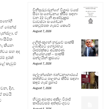
විනිසුරුවරුන්ගේ විශ්‍රාම වයස්
සීමා සංශෝධනය කිරීම සඳහා
වන 22 වැනි ආණ්ඩුක්‍රම
ඛෝපභෝගී
ව්‍යවස්ථා සංශෝධන
කෙටුම්පත ගැසට් කෙරේ
ේ බෙන්ස්
August 7, 2026
ෑන්ස්ලා, ඒ
ා සීමිත
ලලිත්-කූගන් නඩුවේ සාක්ෂි
හැ කියන
ලබාදීමට ගෝඨාභය
රාජපක්ෂට අධිකරණ
ඛත්වය සහ අද
නියෝගයක් – සාක්ෂි
් දුරක්
ඔන්ලයින් ක්‍රමයට
August 7, 2026
ළේ කැවුම්
පල්ලන්සේන බන්ධනාගාරයේ
තත්ත්වය පාලනය කිරීම සඳහා
කඳුළු ගෑස් ප්‍රහාර
August 7, 2026
න, දිග,
 ඒ තමයි
හිටපු අමාත්‍ය අකිල විරාජ්
ේ
කාරියවසම් අත්අඩංගුවට
August 5, 2026