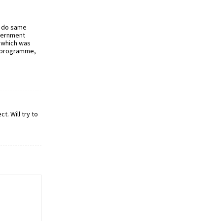
ay do same
overnment
a which was
TV programme,
t. Will try to