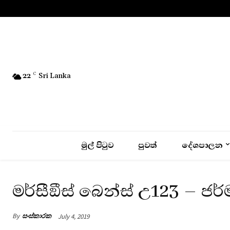
No menu items!
22
C
Sri Lanka
මුල් පිටුව
පුවත්
දේශපාලන
මර්සීඞීස් බෙන්ස් උ123 – 
By
සංස්කාරක
July 4, 2019