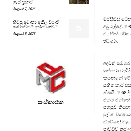
ගෑස් ප්‍රහාර
August 7, 2026
මර්සිඞීස් බෙ
හිටපු අමාත්‍ය අකිල විරාජ්
අවුරුද්දේ. 1
කාරියවසම් අත්අඩංගුවට
August 5, 2026
එන්ජින් වර්ග
තිබුණා.
අදටත් සමහර 
ඉක්මවා වැඩි
කියන්නේ මේක 
සහිත කාර් එ
නිසයි. 1968
එකට එන්නේ 1
සංස්කාරක
පහසුව කියන 
මූලික වශයෙන්
ස්ටේෂන් වැගන
පාවිච්චි කර