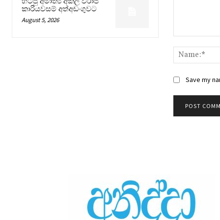
හිටපු අමාත්‍ය අකිල විරාජ්
කාරියවසම් අත්අඩංගුවට
August 5, 2026
Comment:
Save my nam