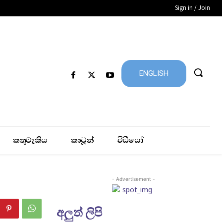
Sign in / Join
ENGLISH
කතුවැකිය
කාටූන්
විඩීයෝ
- Advertisement -
අලුත් ලිපි