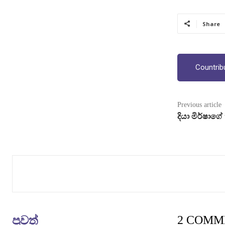
Share
Countrib
Previous article
දියා මිර්ෂාග
පුවත්
2 COMM