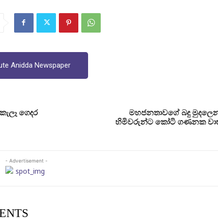
ute Anidda Newspaper
ේ කැලෑ ගෙදර
මහජනතාවගේ බදු මුදලෙ
හිමිවරුන්ට කෝටි ගණනක වාහන
- Advertisement -
ENTS