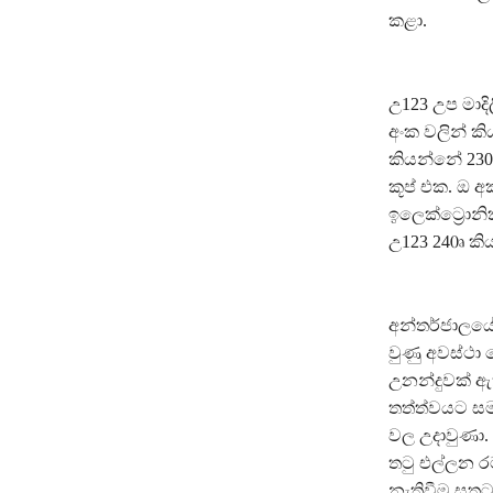
කළා.
උ123 උප මාදිල
අංක වලින් ක
කියන්නේ 230
කූප් එක. ඔ 
ඉලෙක්ට්‍රොනි
උ123 240ෘ කි
අන්තර්ජාලයේ
වුණු අවස්ථා
උනන්දුවක් ඇ
තත්ත්වයට සම
වල උදාවුණා.
තටු එල්ලන ර
නැතිවීම සතු