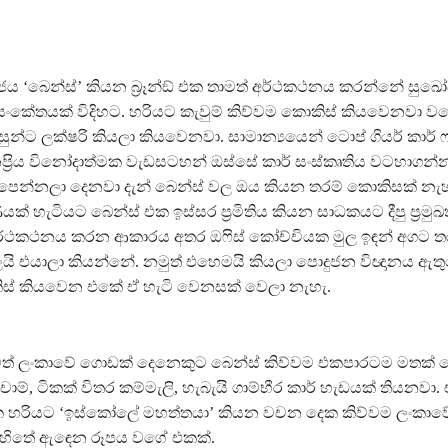
ය ‘බෙන්ස්’ කියන බ‍්‍රෑන්ඞ් එක තාමත් අර්ථකථනය කරන්නේ සු
කේතයක් විදිහට. හරියට කැවුම් කිව්වම කොකිස් කියවෙනවා වග
්සුන්ට ලක්ෂරි කියලා කියවෙනවා. සාමාන්‍යයෙන් ටොප් ගියර් කාර් ෆ
‍්‍රිය විනෝදාත්මක වැඩසටහන් ඔස්සේ කාර් සංස්කෘතිය වටහාගන්න
ර පෙන්නලා දෙනවා දැන් බෙන්ස් වල ඔය කියන තරම් කොකිසක් නැ
් හැටියට බෙන්ස් එක ඉස්සර ප‍්‍රමිතිය කියන සාධකයට දීපු ප‍්‍රමු
්ථකථනය කරන ආකාරය අතර ඔෆිස් කෝච්චියක මුල ඉඳන් අගට තරම
යි එයාලා කියන්නේ. නමුත් එහෙමයි කියලා පොදුජන විඥානය ඇතු
ිස් කියවෙන එකේ ඒ හැටි වෙනසක් වෙලා නැහැ.
් ලංකාවේ ගොඩක් දෙනෙකුට බෙන්ස් කිව්වම එකපාරටම මතක් වෙ
 චාම්, ටිකක් විතර කම්මැලි, හැබැයි ගාම්භීර කාර් හැඩයක් තියනවා.
ක හරියට ‘ඉස්කෝලේ මහත්තයා’ කියන වචන දෙක කිව්වම ලංකාව
ේ හිතේ ඇඳෙන රූපය වගේ එකක්.