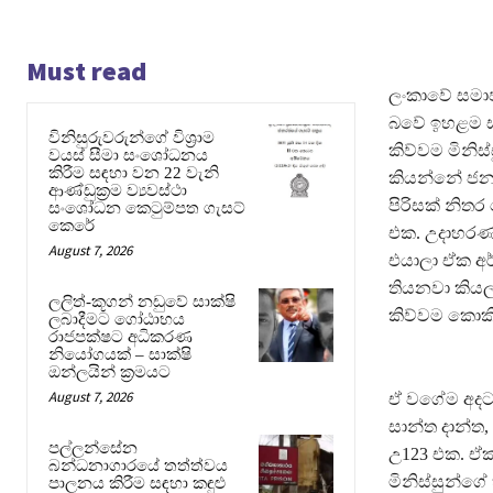
Must read
ලංකාවේ සමාජ
බවේ ඉහළම සං
විනිසුරුවරුන්ගේ විශ්‍රාම
කිව්වම මිනිස
වයස් සීමා සංශෝධනය
කිරීම සඳහා වන 22 වැනි
කියන්නේ ජනප
ආණ්ඩුක්‍රම ව්‍යවස්ථා
පිරිසක් නිත
සංශෝධන කෙටුම්පත ගැසට්
කෙරේ
එක. උදාහරණයක
August 7, 2026
එයාලා ඒක අර
තියනවා කියල
ලලිත්-කූගන් නඩුවේ සාක්ෂි
කිව්වම කොක
ලබාදීමට ගෝඨාභය
රාජපක්ෂට අධිකරණ
නියෝගයක් – සාක්ෂි
ඔන්ලයින් ක්‍රමයට
August 7, 2026
ඒ වගේම අදටත
සාන්ත දාන්ත,
පල්ලන්සේන
උ123 එක. ඒ
බන්ධනාගාරයේ තත්ත්වය
මිනිස්සුන්ග
පාලනය කිරීම සඳහා කඳුළු