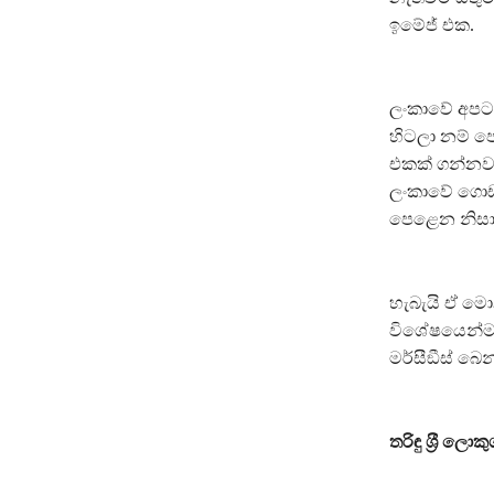
ඉමේජ් එක.
ලංකාවේ අපට 
හිටලා නම් පෙ
එකක් ගන්නවා 
ලංකාවේ ගොඩ
පෙළෙන නිසා 
හැබැයි ඒ මො
විශේෂයෙන්ම 
මර්සීඞීස් බ
තරිඳු ශ‍්‍රී ල