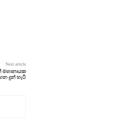
Next article
න් මහානායක
 දුන් හැටි