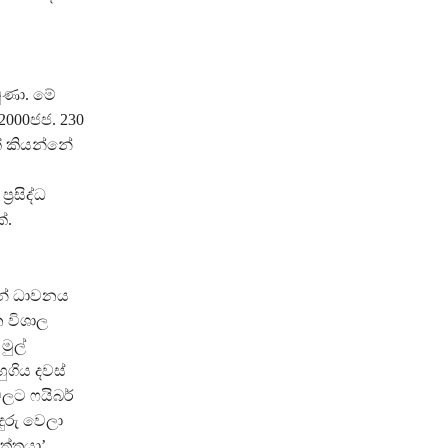
වුණා. මේ
2000ජජ. 230
‍ කියන්නේ
‍රසිද්ධ
්.
න් ධාවනය
 විශාල
මුල්
ගිය දවස්
ලට ෆයිබර්
ුරු වෙලා
ත්තයා’