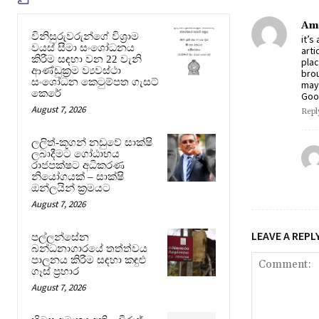
Am
විනිසුරුවරුන්ගේ විශ්‍රාම
it’s
වයස් සීමා සංශෝධනය
arti
කිරීම සඳහා වන 22 වැනි
plac
ආණ්ඩුක්‍රම ව්‍යවස්ථා
brou
සංශෝධන කෙටුම්පත ගැසට්
may 
කෙරේ
Good
August 7, 2026
Repl
ලලිත්-කූගන් නඩුවේ සාක්ෂි
ලබාදීමට ගෝඨාභය
රාජපක්ෂට අධිකරණ
නියෝගයක් – සාක්ෂි
ඔන්ලයින් ක්‍රමයට
August 7, 2026
LEAVE A REPL
පල්ලන්සේන
බන්ධනාගාරයේ තත්ත්වය
පාලනය කිරීම සඳහා කඳුළු
ගෑස් ප්‍රහාර
August 7, 2026