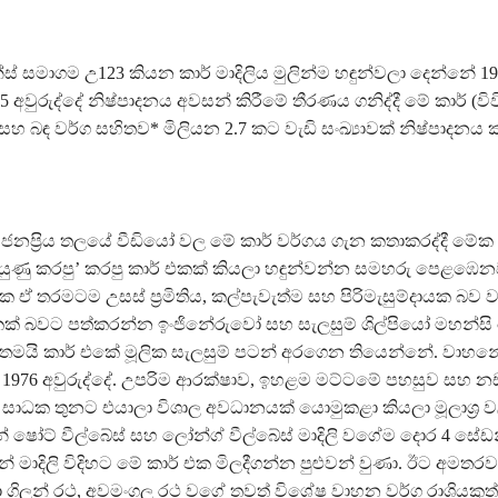
න්ස් සමාගම උ123 කියන කාර් මාදිලිය මුලින්ම හඳුන්වලා දෙන්නේ 1
985 අවුරුද්දේ නිෂ්පාදනය අවසන් කිරීමේ තීරණය ගනිද්දී මේ කාර් (ව
 සහ බඳ වර්ග සහිතව* මිලියන 2.7 කට වැඩි සංඛ්‍යාවක් නිෂ්පාදනය
ජනප‍්‍රිය තලයේ වීඩියෝ වල මේ කාර් වර්ගය ගැන කතාකරද්දී මේ
දියුණු කරපු’ කරපු කාර් එකක් කියලා හඳුන්වන්න සමහරු පෙළඹෙ
ඒ තරමටම උසස් ප‍්‍රමිතිය, කල්පැවැත්ම සහ පිරිමැසුම්දායක බව 
කක් බවට පත්කරන්න ඉංජිනේරුවෝ සහ සැලසුම් ශිල්පියෝ මහන්සි
 දී තමයි කාර් එකේ මූලික සැලසුම් පටන් අරගෙන තියෙන්නේ. වාහන
976 අවුරුද්දේ. උපරිම ආරක්ෂාව, ඉහළම මට්ටමේ පහසුව සහ නඩත
සාධක තුනට එයාලා විශාල අවධානයක් යොමුකළා කියලා මූලාශ‍්‍ර 
 ෂෝට් වීල්බේස් සහ ලෝන්ග් වීල්බේස් මාදිලි වගේම දොර 4 සේඩන
් මාදිලි විදිහට මේ කාර් එක මිලදීගන්න පුළුවන් වුණා. ඊට අමත
ලා ගිලන් රථ, අවමංගල රථ වගේ තවත් විශේෂ වාහන වර්ග රාශියකුත්