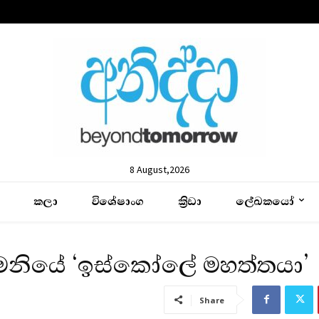
8 August,2026
කලා
විශේෂාංග
ක්‍රිඩා
ලේඛකයෝ
ජර්මනියේ ‘ඉස්කෝලේ මහත්තයා’
Share