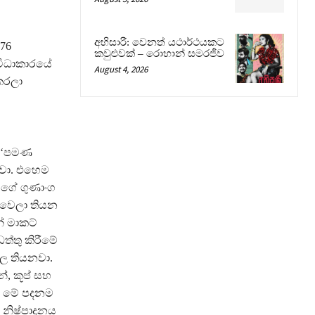
අභිසාරී: වෙනත් යථාර්ථයකට
976
කවුළුවක් – රොහාන් සමරජීව
ිවිධාකාරයේ
August 4, 2026
 කරලා
ක ‘පමණ
නවා. එහෙම
වගේ ගුණාංග
 වෙලා තියන
ේ මාකට්
්තු කිරීමේ
වල තියනවා.
්, කූප් සහ
රව මේ පදනම
 නිෂ්පාදනය