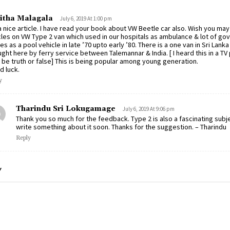
itha Malagala
July 6, 2019 At 1:00 pm
 a nice article. I have read your book about VW Beetle car also. Wish you m
cles on VW Type 2 van which used in our hospitals as ambulance & lot of g
es as a pool vehicle in late ’70 upto early ’80. There is a one van in Sri Lank
ght here by ferry service between Talemannar & India. [ I heard this in a 
be truth or false] This is being popular among young generation.
 luck.
y
Tharindu Sri Lokugamage
July 6, 2019 At 9:06 pm
Thank you so much for the feedback. Type 2 is also a fascinating subjec
write something about it soon. Thanks for the suggestion. – Tharindu
Reply
Y