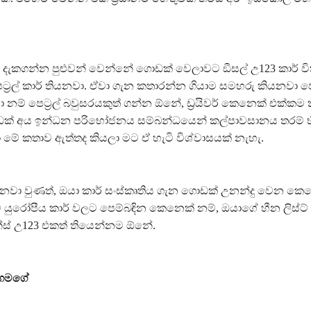
දැකගන්න පුළුවන් වෙන්නේ ගොඩක් වෙලාවට ඞීසල් උ123 කාර් විත
ට‍්‍රල් කාර් තියනවා. ඒවා ගැන කතාරන්න ගියාම සමහරු කියනවා පෙට‍
නම් පෙට‍්‍රල් බවුසරයකුත් ගන්න ඕනේ, ඩ‍්‍රයිවර් කෙනෙක් එක්කම 
ක් අය ඉන්ධන පරිභෝජනය සම්බන්ධයෙන් කල්පාවසානය තරම් භී
මේ කතාව ඇත්තද කියලා මට ඒ හැටි විශ්වාසයක් නැහැ.
නවා වුණත්, ඔයා කාර් සංස්කෘතිය ගැන ගොඩක් උනන්දු වෙන කෙන
යුරෝපීය කාර් වලට පෙම්බඳින කෙනෙක් නම්, ඔයාගේ හීන ලිස්ට
ෙන්ස් උ123 එකත් තියෙන්නම ඕනේ.
ොකුගමගේ