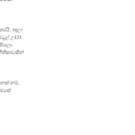
රයි. ඉඳලා
්‍රල් උ123
කියලා.
තිකාවකින්
ෙක් නම්,
් එකේ