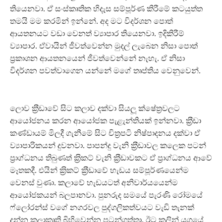
තියෙනවා. ඒ සංස්කෘතික හිදැස සම්පූර්ණ කිරීමේ කටයුත්ත
තමයි මම කරමින් ඉන්නේ. අද මට විදර්ශන පොත්
ආයතනයට වඩා වෙනත් ව්‍යාපාර තියෙනවා. ඉදිකිරීම්
ව්‍යාපාර. ඒවායින් ජීවත්වෙන්න මුදල් ලැබෙන නිසා පොත්
ප‍්‍රකාශන ආයතනයෙන් ජීවත්වෙන්නේ නැහැ. ඒ නිසා
විදර්ශන පවත්වාගෙන යන්නේ මගේ තෘප්තිය වෙනුවෙන්.
ලොව ක‍්‍රීඩාවේ සිට කලාව දක්වා සියලූ ක්ෂේත‍්‍රවලට
ආයෝජනය කරන ආයෝජක පැළැන්තියක් ඉන්නවා. ක‍්‍රීඩා
කණ්ඩායම් මිලදී ගැනීමේ සිට චිත‍්‍රපටි නිෂ්පාදනය දක්වා ඒ
ව්‍යාපාරිකයන් දුවනවා. පාපන්දු වැනි ක‍්‍රීඩාවල කලෙක පටන්
ප‍්‍රාග්ධනය තිබුණත් ක‍්‍රිකට් වැනි ක‍්‍රීඩාවකට ඒ ප‍්‍රාග්ධනය ආවේ
මෑතකදී. එයින් ක‍්‍රිකට් ක‍්‍රීඩාවේ හැඩය සම්පූර්ණයෙන්ම
වෙනස් වුණා. කලාවේ හැඩයටත් අනිවාර්යයෙන්ම
ආයෝජකයන් බලපානවා. පුනරුද සමයේ පැරණි රෝමයේ
ෆ්ලෝරන්ස් වගේ නගරවල පුද්ගලිකත්වයට වැඩි තැනක්
දුන්න කලාකෘති බිහිවෙන්න පටන්ගත්තා. ඊට කලින් යුගයේ