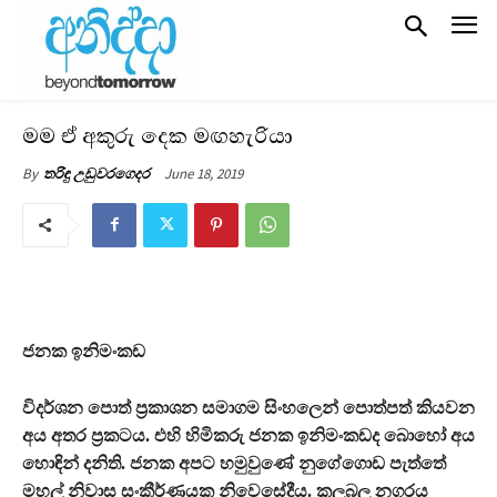
මම ඒ අකුරු දෙක මඟහැරියා
June 18, 2019
By
තරිඳු උඩුවරගෙදර
ජනක ඉනිමංකඩ
විදර්ශන පොත් ප‍්‍රකාශන සමාගම සිංහලෙන් පොත්පත් කියවන
අය අතර ප‍්‍රකටය. එහි හිමිකරු ජනක ඉනිමංකඩද බොහෝ අය
හොඳින් දනිති. ජනක අපට හමුවුණේ නුගේගොඩ පැත්තේ
මහල් නිවාස සංකීර්ණයක නිවෙසේදීය. කලබල නගරය