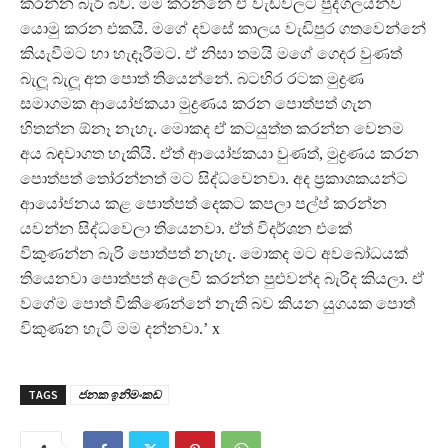
කරන්න බැරි බව. මම කරන්නේ ඒ වැඩවලට පුද්ගලයන්ව
යොමු කරන එකයි. මගේ දවසේ කාලය වැඩිපුර ගතවෙන්නේ
කියැවීමට හා හැදෑරීමට. ඒ නිසා තමයි මගේ ගෙදර වුණත්
බැලූ බැලූ අත පොත් තියෙන්නේ. බටහිර රටක මුද්‍රණ
සමාගමක ආයෝජකයා මුද්‍රණය කරන පොත්පත් ගැන
හිතන්න ඕනෑ නැහැ. මොකද ඒ කටයුත්ත කරන්න වෙනම
අය බඳවාගත හැකියි. ඒත් ආයෝජකයා වුණත්, මුද්‍රණය කරන
පොත්පත් තෝරන්නත් මට සිද්ධවෙනවා. අද ප‍්‍රකාශකයන්ට
ආයෝජනය කළ පොත්පත් දෙකට කපලා පල්ප් කරන්න
යවන්න සිද්ධවෙලා තියෙනවා. ඒත් විදර්ශන එකේ
විකුණන්න බැරි පොත්පත් නැහැ. මොකද මට අවබෝධයක්
තියෙනවා පොත්පත් අලෙවි කරන්න පුළුවන්ද බැරිද කියලා. ඒ
වගේම පොත් විකිණෙන්නේ නැති බව කියන යුගයක පොත්
විකුණන හැටි මම දන්නවා.’ x
TAGS
ජනක ඉනිමංකඩ