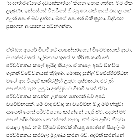
‘සංසාරාරණ්‍යයේ දඩයක්කාරයා’ කියන පොත ගන්න. මට ඒක
ලැබුණා. ඉන්පස්සේ විභවියේ හිටපු ගොඩක් අයත් එයාලාගේ
අලූත් පොත් මට දුන්නා. මගේ පොතත් විකිණුනා. විදර්ශන
ප‍්‍රකාශන ආයතනය පටන්ගත්තා.
ඒත් ඔය අතරේ විභවියේ අභ්‍යන්තරයෙන් විවේචනයක් ආවා,
මාකේස් වගේ ලේඛකයෙකුගේ සංකීර්ණ කෘතියක්
පරිවර්තනය කළේ ඇයිද කියලා. ඒ කාලෙ අපට විභවිය
ගැනත් විවේචනයක් තිබුණා. මොකද සුනිල් විජේසිරිවර්ධන
වගේ අය විදෙස් කෘතිවලින් උපුටා දක්වනවා. එවැනි
පොත්පත් ගැන උපුටා දැක්වූවාට විභවියෙන් ඒවා
පරිවර්තනය කරන්න උත්සාහ නොගත් බව අපට
විවේචනයක්. මේ වාද විවාද හා විවේචන මැද මම හිතුවා
ආයෙත් පොත් පරිවර්තනය කරන්නේ නැති බව. අදටත් මම
පොත් පරිවර්තනය කරන්නේ නැහැ. ඒත් මම දැඩිව හිතුවා
එයාලා අපට නම් විදියට විතරක් කියපු පොත්පත් සියල්ලම
පරිවර්තනය කරවලා මුද්‍රණය කරන බව. අදටත් කරන්නේ