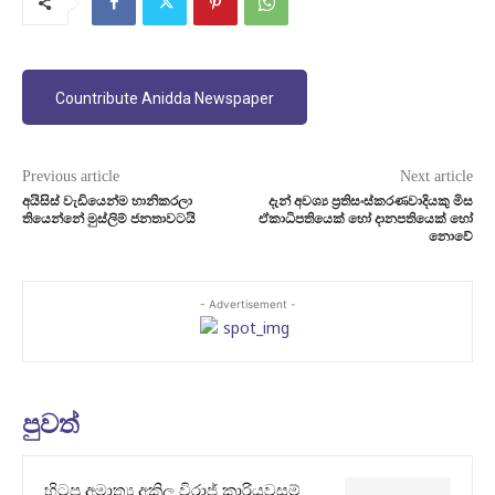
Countribute Anidda Newspaper
Previous article
Next article
අයිසිස් වැඩියෙන්ම හානිකරලා
දැන් අවශ්‍ය ප‍්‍රතිසංස්කරණවාදියකු මිස
තියෙන්නේ මුස්ලිම් ජනතාවටයි
ඒකාධිපතියෙක් හෝ දානපතියෙක් හෝ
නොවේ
- Advertisement -
පුවත්
හිටපු අමාත්‍ය අකිල විරාජ් කාරියවසම්