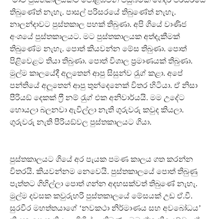
තිබුණේත් නැහැ. පාසල් පරිසරයේ තිබුණේත් නැහැ.
නාලන්දාවට පුස්තකාල පහක් තිබුණා. අපි ගියේ වාණිජ
අංශයේ පුස්තකාලයට. මට පුස්තකාලයක අත්දැකීමක්
තිබුණේම නැහැ. පොත් කියවන්න මේස තිබුණා. පොත්
පිළිවෙළට තියා තිබුණා. පොත් විශාල ප‍්‍රමාණයක් තිබුණා.
මුල්ම කාලයේදී අලූතෙන් ආපු සිසුන්ව රැුග් කළා. අපේ
පන්තියේ අලූතෙන් ආපු තුන්දෙනෙක් විතර හිටියා. ඒ නිසා
පීරියඞ් දෙකක් ෆ‍්‍රී නම් රැුග් එක අනිවාර්යයි. මම උදේට
හොයලා බලනවා ඇවිල්ලා නැති ගුරුවරු කවුද කියලා.
ගුරුවරු නැති පීරියඞ්වල පුස්තකාලයට ගියා.
පුස්තකාලයට ගියේ අර පැයක පමණ කාලය ගත කරන්න
විතරයි. කියවන්නම නෙවෙයි. පුස්තකාලයේ පොත් තිබුණු
පැත්තට ගිහිල්ලා පොත් ගන්න අදහසක්වත් තිබුණේ නැහැ.
මුල්ම දවසක කවුරුහරි පුස්තකාලයේ මේසයක් උඩ ඒ.වී.
සුරවීර මහත්තයාගේ ‘නවකථා නිර්මාණය සහ අවබෝධය’