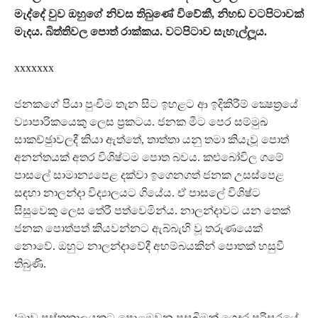
මැද්දේ වුව ඔහුගේ නිවස තිබුණේ විවේකී, නිහඬ වටපිටාවක්
මැදය. බිත්තිවල පොත් රාක්කය. වටපිටාව සැහැල්ලූය.
xxxxxxx
ජනකගේ පියා පුංචිම තැන සිට ඉහළට ආ ඉදිකිරීම් ක්‍ෂෙත‍්‍රයේ
ව්‍යාපාරිකයෙකු ලෙස ප‍්‍රකටය. ජනක මීට පෙර සම්මුඛ
සාකච්ඡුාවලදී කියා ඇත්තේ, තාත්තා යනු තමා කියැවූ පොත්
අනන්තයක් අතර විශිෂ්ටම පොත බවය. කළුබෝවිල ගමේ
පාසලේ සාමාන්‍යපෙළ දක්වා ඉගෙනගත් ජනක උසස්පෙළ
සඳහා නාලන්දා විද්‍යාලයට ගියේය. ඒ පාසලේ විශිෂ්ට
සිසුවෙකු ලෙස තේරී පත්වෙමින්ය. නාලන්දාවට යන තෙක්
ජනක පොත්පත් කියවන්නට ඇබ්බැහි වූ තරුණයෙක්
නොවේ. ඔහුට නාලන්දාවේදී අහම්බයකින් පොතක් හසුවී
තිබුණි.
‘මාව පුස්තකාලයකට පොළඹවන පසුබිමක් ගෙදර පරිසරයේ