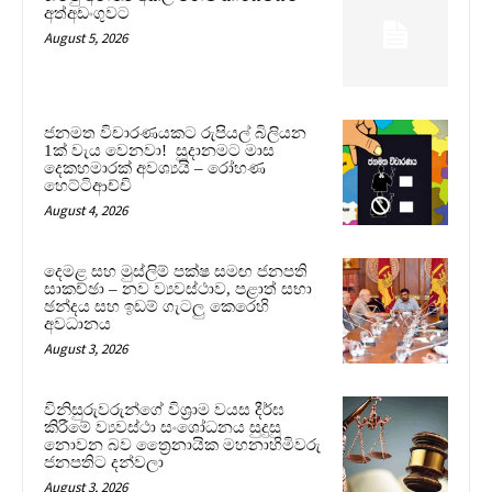
අත්අඩංගුවට
August 5, 2026
ජනමත විචාරණයකට රුපියල් බිලියන
1ක් වැය වෙනවා! සූදානමට මාස
දෙකහමාරක් අවශ්‍යයි – රෝහණ
හෙට්ටිආච්චි
August 4, 2026
දෙමළ සහ මුස්ලිම් පක්ෂ සමඟ ජනපති
සාකච්ඡා – නව ව්‍යවස්ථාව, පළාත් සභා
ඡන්දය සහ ඉඩම් ගැටලු කෙරෙහි
අවධානය
August 3, 2026
විනිසුරුවරුන්ගේ විශ්‍රාම වයස දීර්ඝ
කිරීමේ ව්‍යවස්ථා සංශෝධනය සුදුසු
නොවන බව ත්‍රෛනායික මහනාහිමිවරු
ජනපතිට දන්වලා
August 3, 2026