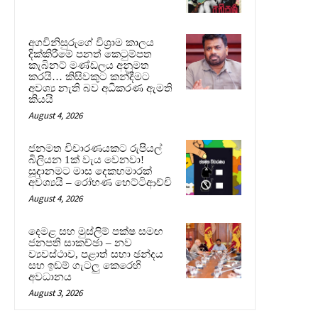
අගවිනිසුරුගේ විශ්‍රාම කාලය
දික්කිරීමේ පනත් කෙටුම්පත
කැබිනට් මණ්ඩලය අනුමත
කරයි… කිසිවකුට කන්දීමට
අවශ්‍ය නැති බව අධිකරණ ඇමති
කියයි
August 4, 2026
ජනමත විචාරණයකට රුපියල්
බිලියන 1ක් වැය වෙනවා!
සූදානමට මාස දෙකහමාරක්
අවශ්‍යයි – රෝහණ හෙට්ටිආච්චි
August 4, 2026
දෙමළ සහ මුස්ලිම් පක්ෂ සමඟ
ජනපති සාකච්ඡා – නව
ව්‍යවස්ථාව, පළාත් සභා ඡන්දය
සහ ඉඩම් ගැටලු කෙරෙහි
අවධානය
August 3, 2026