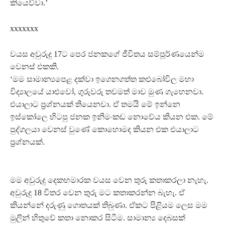
කියෙව්වා.’
xxxxxxx
වයස අවුරුදු 17ට පෙර ජනකගේ ජීවිතය සම්පූර්ණයෙන්ම
වෙනස් එකකි.
‘මම සාමාන්‍යපෙළ දක්වා ඉගෙනගත්ත කළුබෝවිල මහා
විද්‍යාලයේ යාළුවෝ, ගුරුවරු තවමත් මාව මුණ ගැහෙනවා.
එයාලාට ප‍්‍රශ්නයක් තියෙනවා. ඒ තමයි මේ ඉන්නෙ
ඉස්කෝලෙ හිටපු ජනක ඉනිමංකඩ නොවේය කියන එක. මේ
පුද්ගලයා වෙනස් වුණේ කොහොමද කියන එක එයාලාට
ප‍්‍රශ්නයක්.
මම අවුරුදු දෙකහමාරක වයස වෙන තුරු කතාකරලා නැහැ.
අවුරුදු 18 විතර වෙන තුරු මට කතාකරන්න බැහැ. ඒ
කියන්නේ දරුණු ගොතයක් තිබුණා. ඒකට පිළියම ලෙස මම
මුලින් හිතුවේ කතා නොකර සිටීම. සාමාන්‍ය දෙබසක්