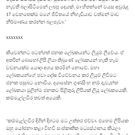
නැවතී බලාසිටීමෙන් ලබපු දෙයක්. මා හිතන්නේ වයස අවුරුදු
17 වෙනතෙක්ම මගේ ජීවිතයේ නිහැඬියාව වත්මන් මාව
නිර්මාණය කරන්න බලපෑවා.’
xxxxxxx
කියවන්නට පටන්ගත් ජනක ලේඛකයන්ට ලියුම් ලීවේය. ඒ
අතරින් බොහෝ ලිපි ලියා තිබුණේ ලේඛකයන් හැකි හැම
වචනයක්ම යොදා අගය කරමින් නොවේ. මහා
ලේඛකයන්ගේ පවා දෝෂ විවේචනය කර ලියුම් ලිවීමට
ජනක පසුබට නොවීය. දයාසේන ගුණසිංහ නම් දැවැන්ත
ලේඛකයා මුලින්ම ජනකට පිළිතුරු ලිපියක් ලියූ ලේඛකයෙකි.
කම්මැල්ලවීර තවත් අයෙකි.
‘කම්මැල්ලවීර දිගින් දිගටම මට උත්තර එව්වා. එහෙම ලිපියක
ඔහු යෝජනා කළා විභවි සංස්කෘතික මධ්‍යස්ථානය කියලා