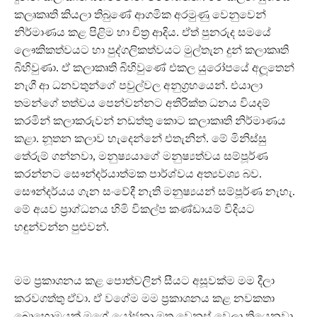
කලෘකෘති කියලා තිබුණේ ආගමික අරමුණු වෙනුවෙන්
නිර්මාණය කළ පිළිම හා චිත‍්‍ර ආදිය. ඒත් පුනරුද සමයේ
ලෞකිකත්වයට හා පුද්ගලිකත්වයට මුල්තැන දුන් කලාකෘති
බිහිවුණා. ඒ කලාකෘති බිහිවුණේ එකල යුරෝපයේ අලූතෙන්
නැගී ආ ධනවතුන්ගේ පවුල්වල අනුග‍්‍රහයෙන්. එයාලා
තමන්ගේ තත්වය පෙන්වන්නට අතිරික්ත ධනය වියදම්
කරමින් කලාකරුවන් නඩත්තු කොට කලාකෘති නිර්මාණය
කළා. නූතන කලාව හැදෙන්නේ එතැනින්. මේ මිනිස්සු
තේරුම් ගන්නවා, මනුෂ්‍යයාගේ මනුෂ්‍යත්වය සම්පූර්ණ
කරන්නට සෞන්දර්යාත්මක පාර්ශ්වය අත්‍යවශ්‍ය බව.
සෞන්දර්යය ගැන සංවේදී නැති මනුෂ්‍යයන් සම්පූර්ණ නැහැ.
මේ අයව ප‍්‍රාග්ධනය හිමි විකල්ප කණ්ඩායම් විදියට
හඳුන්වන්න පුළුවන්.
මම ප‍්‍රකාශනය කළ පොත්වලින් සීයට අසූවක්ම මම දීලා
කරවගත්තු ඒවා. ඒ වගේම මම ප‍්‍රකාශනය කළ නවකතා
බොහොමයක් මගේ යෝජනා මත වෙනස් වෙලා තියෙනවා.