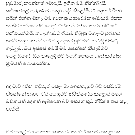
හුවමාරු කරන්නත් අමාරුයි. ඉතින් මම නිශ්ශබ්දයි.
ඉස්කෝලේ ඇරුණාම ගෙදර යද්දී කිලෝමීටර් දෙකක් විතර
පයින් එන්න ඕනෑ. මම අනෙක් යාළුවෝ කණ්ඩායම් එක්ක
නැතිව තනියෙන්ම ගෙදර එන්න පිටත් වෙනවා. හිටියේ
තනියෙන්මයි. නාලන්දාවට ගියාම තිබුණු විශාලම ප‍්‍රශ්නය
තමයි නාඳුනන පිරිසක් මැද අදහස් හුවමාරු කරද්දී තිබුණු
ගැටලූව. ඔය අස්සේ තමයි මම පොත්පත් කියැවීමට
පෙළැඹුණේ. ඔය කාලෙදී මම මගේ ගොතය නැති කරන්න
ක‍්‍රමයක් හොයාගත්තා.
අද මාව දකින කවුරුත් එකල මා ගොතගැහුව බව එක්වරම
හිතන්නේ නැහැ. ඒත් හොඳටම නිරීක්ෂණය කළොත් මගේ
වචනයක් දෙකක් ඇඹරෙන බව කෙනෙකුට නිරීක්ෂණය කළ
හැකියි.
මම කළේ මට ගොතගැහෙන වචන ඔක්කොම කොළයක