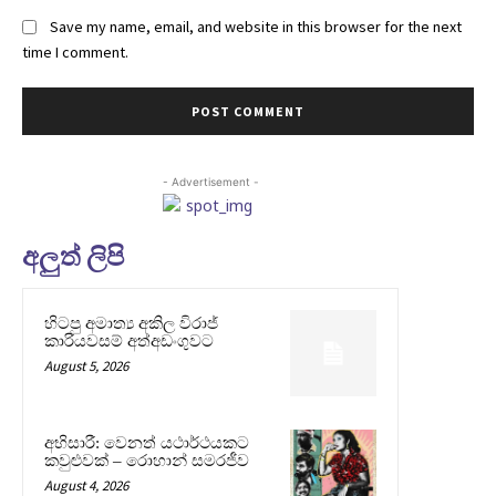
Save my name, email, and website in this browser for the next
time I comment.
- Advertisement -
අලුත් ලිපි
හිටපු අමාත්‍ය අකිල විරාජ්
කාරියවසම් අත්අඩංගුවට
August 5, 2026
අභිසාරී: වෙනත් යථාර්ථයකට
කවුළුවක් – රොහාන් සමරජීව
August 4, 2026