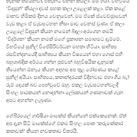
තැනක් තියෙනවා, එතැනට එන්න කියලා. මම ගියා. විභවියේ
‘විදසුන්’ කියලා දවස් පහක කලා උළෙලක් කළා. ඒක කළේ
මානව හිමිකම් දිනය වෙනුවෙන්. මම ඒකේ ස්වෙච්ඡුාවෙන්
වැඩ කළා. ඒ වැඩසටහන නිසා මාව වෙනස් වුණා. ඒ කලා
උළෙලේ විදසුන් කියන නමෙන් බිඳලා අරගෙන තමයි
‘විදර්ශන’ කියන නමත් මගේ ප‍්‍රකාශන සමාගමට දැම්මේ.
විභවියේ සුනිල් විජේසිරිවර්ධන මහතා හිටියා. සාහිත්‍ය
රසවින්දනයේදී සාහිත්‍යය කියන විෂයෙන් එහා ගොස් එහි
බහුශාබ්දික අර්ථය ගන්න පුළුවන් බහුවිෂයික දැනුමක්
තියෙන්න ඕනෑය කියන අදහස අප තුළ රෝපණය කළේ
සුනිල් අයියා. සාහිත්‍යය, කතාන්දරයක් විඳිනවාට එහා ගිය බැ?
රුම් දෙයක් බව පෙන්වුවේ ඔහු. එකල වැඩසටහන්වලදී
සිංහල පාඨකයන් නොදන්නා ලේඛකයන් ගණනාවක් ගැන
අපට අහන්න ලැබුණා.
ගේබි‍්‍රයෙල් ගාර්ෂියා මාකේස් කියන්නේ එක්කෙනෙක්. ඒත්
අප දැන සිටි මාකේස්ගේ එකම සිංහල පොත ‘කරුමක්කාර
කතාවක්’ කියන නවකතාව විතරයි.