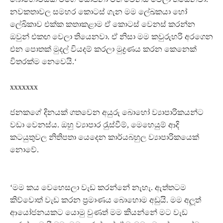
නවකතාවල සමහර කොටස් ගැන මම ලේඛකයා හෝ
ලේඛිකාව එක්ක කතාකළාම ඒ කොටස් වෙනස් කරන්න
ඔවුන් එකඟ වෙලා තියෙනවා. ඒ නිසා මම කවුරුහරි අරගෙන
එන පොතක් මුදල් වියදම් කරලා මුද්‍රණය කරන කෙනෙක්
විතරක්ම නෙවෙයි.‘
xxxxxxx
ජනකගේ දිනයක් ගතවෙන අයුරු බොහෝ ව්‍යාපාරිකයන්ට
වඩා වෙනස්ය. ඔහු ව්‍යාපාර රැුස්වීම්, මෙහෙයුම් ආදි
කටයුතුවල නිතිපතා යෙදෙන කාර්යබහුල ව්‍යාපාරිකයෙක්
නොවේ.
‘මම කය වෙහෙසලා වැඩ කරන්නේ නැහැ. ඇත්තටම
කිව්වොත් වැඩ කරන ප‍්‍රමාණය බොහොම අඩුයි. මම අලූත්
ආයෝජනයකට යොමු වුණත් මම කියන්නේ මට වැඩ