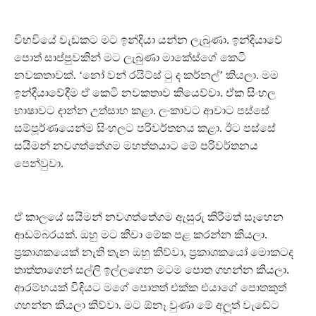
විභවියේ වැඩකට මට ඉන්දියා යන්න ලැබුණා. ඉන්දියාවේ
පොත් සාප්පුවකින් මට ලැබුණා මාකේස්ගේ කෙටි
නවකතාවක්. ‘නෝ වන් රයිට්ස් ටු ද කර්නල්’ කියලා. මම
ඉන්දියාවේදීම ඒ කෙටි නවකතාව කියෙව්වා. ඒක සිංහල
භාෂාවට දාන්න උත්සාහ කළා. ලංකාවට ආවාට පස්සේ
සම්පූර්ණයෙන්ම සිංහලට පරිවර්තනය කළා. ඊට පස්සේ
සයිමන් නවගත්තේගම මහත්තයාට මේ පරිවර්තනය
පෙන්වුවා.
ඒ කාලයේ සයිමන් නවගත්තේගම ඇසුරු කිරීමත් සෑහෙන
ආඩම්බරයක්. ඔහු මට කීවා මේක පළ කරන්න කියලා.
ප‍්‍රකාශකයෙක් නැති තැන ඔහු කිව්වා, ප‍්‍රකාශකයෝ මොකටද
තාත්තාගෙන් සල්ලි ඉල්ලගෙන මටම පොත ගහන්න කියලා.
ආරම්භයක් විදියට මගේ පොතත් එක්ක එයාගේ පොතකුත්
ගහන්න කියලා කිව්වා. මට ඕනෑ වුණා මේ අලූත් වැඬේට