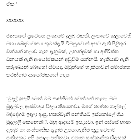
ඒක.‘
xxxxxxx
ජනකගේ ප‍්‍රවේශය ලංකාවේ දුලබ එකකි. ලංකාවේ කලාවෙහි
මහා ඛේදවාචකය කුමක්දැයි විමසුවොත් අපට ඇති පිළිතුර
වන්නේ කලාව ගැන දැනුමක්, උනන්දුවක් හා අතිරික්ත
ධනයක් ඇති ආයෝජකයන් අඩුවීම යන්නයි. හැකියාව ඇති
තරුණයන් බොහෝ සිටියද, ඔවුන්ගේ හැකියාවන් සමාජගත
කරන්නට ආයෝජකයෝ නැත.
‘මුදල් ඉපැයීමෙන් මම තෘප්තිමත් වෙන්නේ නැහැ. මම
මුදල්වල ආස්වාදය විඳලා තියෙනවා. මගේ තාත්තා ගාල්ලේ
බද්දේගම ඉඳලා ආපු, හතරවැනි පන්තියට ඉස්කෝලේ ගිය
මුදලාලි කෙනෙක්්. ඔහු ආදායම් ඉපැයුවා. ඉන් පස්සේ භාෂා
දැනුම හා සංස්කෘතික දැනුම උපයාගැනීම තුළ වෙනම
පංතියකට අපි පොලා පනිනවා. එතැන සංස්කෘතික හිදැසක්