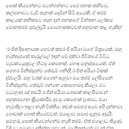
පොත් කියවන්නට පටන්ගන්නට පෙර ජනක තනිවම,
කල්පනාවට වැඩි තැනක් දෙමින් සිටි අයෙකි. ඒ තරම්
කාලයක් තනිකමට තැන දුන් ජනකගේ චින්තන ලෝකය
මොනතරම් පුළුල්දැයි මොහොතකටවත් අනුමාන කළ හැකිද?
‘රංජිත් දිසානායක හෙවත් කළුරංජි අයියා මගේ මිත‍්‍රයෙක්. ඔහු
හැත්තෑඑකේ කැරැුල්ලේ ඉඳන් මේ දක්වා ජීවිතයේ විවිධ
වැඩකටයුතුවල හිටපු කෙනෙක්. හොඳ මනුස්සයෙක්. ඒත්
සමහර මිනිස්සුන්ව තේරුම් ගනිද්දී රංජිත් අයියා ටිකක්
දුර්වලයි. ඔහු වරක් මගෙන් ඇහුවා ඔය තරම් ලේසියෙන්
මිනිස්සුන්ව තේරුම් ගන්නෙ කොහොමද කියලා. මට
වැටහුණ දේ තමයි රංජිත් අයියා ගොඩක් කාලසීමාවන්
පහුකරගෙන ක‍්‍රියාකාරීව දුවපු කෙනෙක් වුණාට, එයා
නැවතිලා ඉඳලා නැති විත්තිය. තවත් සමහර අයව අපි දන්නවා.
ගොඩාක් පොත් කියෙව්වත්, එයාලාට සමාජ දැනුම අඩුයි.
සමහරු පොත් කියවන්නේම නැති තරම්. ඒත් එයාලාට තියුණු
විදියට සමාජය දකින්න පුළුවන්. මා හිතන්නේ ඔවුන් ඒක