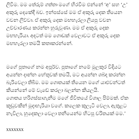
ලිවීම. මම තේරුම් ගත්තා මගේ හිරවීම එන්නේ ‘අ’ සහ ‘උ’
අකුරු දෙකේදී බව. ඉන්පස්සේ මම ඒ අකුරු දෙක තියෙන
වචන ලිව්වා. ඒ අකුරු දෙක මඟහැරලා ලියපු වචන
උච්චාරණය කරන්න හුරුවුණා. මම ඒ අකුරු දෙක
මඟහැරියා. අදටත් මම ගොඩක් වෙලාවට ඒ අකුරු දෙක
මඟහැරලා තමයි කතාකරන්නේ.
මගේ පුතාගේ නම අපූර්ව. පුතාගේ නමේ මුලකුර විදියට
අයන්න දාන්න හේතුවක් තමයි, මට අයන්න ශබ්ද කරන්න
බැරිවෙලා තිබීම. මම ගොතයක් තියෙන මගේ යාළුවන්ටත්
කියන්නේ මේ වැඬේ කරලා බලන්න කියලයි.
ගොතය හරිගස්සාගැනීම මගේ ජීවිතයේ විශාල පිම්මක්. ඒක
කූඩුවකින් මුදාහැරියා වගේ. කලෙක කුලෑටි වෙලා, ඇතුළට
නැවිලා, හුදෙකලා වෙලා තනියෙන්ම හිටපු චරිතයක් මම.’
xxxxxxx