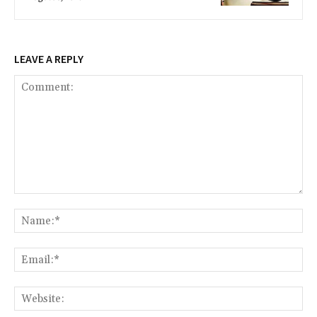
LEAVE A REPLY
Comment:
Na
Ema
Web