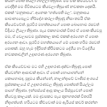
කියන පොත තියලා ගිහිල්ලා තිබුණා. මම ඒක කියෙව්වා. ඒ
වෙද්දීත් මම ජීවිතයටම කියවලා තිබුණේ නවකතා දෙකයි.
එකක් ‘මනුතාපය’. අනෙක ‘හත්පෙති මල’. මනුතාපය
සාමාන්‍යපෙළට නිර්දේශ කරලා තිබුණු නිසා තමයි ඒක
කියෙව්වේත්. සුරවීර මහත්තයාගේ පොත බොහොම රසවත්
විදියට ලියලා තිබුණා. පැය එකහමාරක් විතර ඒ පොත කියවපු
මම, ඒ වෙලාවෙම පුස්තකාල කාඞ් එකක් අරගෙන ඒ පොත
අරගෙන ආවා. සුරවීර මහත්තයාගේ මේ පොත හරිම රසවත්
පොතක්. ඔහු හැම ඉදිරිපත් කිරීමකටම දේශීය හා විදේශීය
නවකතාවලින් උදාහරණ අරගෙන තිබුණා.
ඒක කියෙව්වාම මට එහි උදාහරණ දක්වා තිබුණු පොත්
කියවන්න ආසාවක් ආවා. ඒ පොත් හොයාගන්නේ
කොහොමද. පුදුමය කියන්නේ, නාලන්දාවේ වාණිජ අංශයේ
පුස්තකාලයේ ඒ උදාහරණවල තිබුණු පොත්පත් සියල්ලම
පාහේ තිබුණා. ඉන්පස්සේ ආපු කාලය පිස්සුවෙන් පොත්
කියවපු කාලයක්. මම දවසකට පැය තුනහතරක් විතරයි
නිදාගත්තේ. හරියටම කිව්වොත් මම ඇරියස් කවර් කරන්න