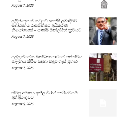
August 7, 2026
ලලිත්-කූගන් නඩුවේ සාක්ෂි ලබාදීමට
ගෝඨාභය රාජපක්ෂට අධිකරණ
නියෝගයක් – සාක්ෂි ඔන්ලයින් ක්‍රමයට
August 7, 2026
පල්ලන්සේන බන්ධනාගාරයේ තත්ත්වය
පාලනය කිරීම සඳහා කඳුළු ගෑස් ප්‍රහාර
August 7, 2026
හිටපු අමාත්‍ය අකිල විරාජ් කාරියවසම්
අත්අඩංගුවට
August 5, 2026