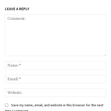
LEAVE A REPLY
Comment:
Na
Ema
Web
Save my name, email, and website in this browser for the next
time I comment.