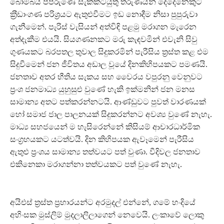
බෝම්බය පිපිරුණේ සැකකටයුතු තරුණයන් දෙදෙනෙකුට
ක‍්‍රීඩාංගණ පරිශ‍්‍රයට ඇතුළුවීමට ඉඩ නොදීම නිසා පුපුරුවා
ගැනීමෙන්. පැරිස් වැසියන් අත්විඳි පළමු මරාගන මැරෙන
අත්දැකීම එයයි. සියගණනකට මරු කැඳවමින් එවැනි සිවු
ගුණයකට බරපතල තුවාල සිදුකරමින් පැරීසිය ත‍්‍රස්ත කළ එම
සිදුවීමෙන් ජන ජීවිතය අඩාල වූයේ දිනකිහිපයකට පමණයි.
ජනතාව අතර භීතිය සැකය සහ වෛරය වපුරනු වෙනුවට
ප‍්‍රංශ ජනමාධ්‍ය යුහුසුළු වුණේ හැකි ඉක්මනින් ජන මනස
සාමාන්‍ය අතට පත්කරන්නටයි. ආණ්ඩුවට පුවත් වාරණයක්
හෝ සමාජ ජාල පාලනයක් සිදුකරන්නට අවශ්‍ය වුණේ නැහැ.
මාධ්‍ය සහජයෙන් ම හැසිරෙන්නේ කිසියම් ආචාරධාර්මික
සංග‍්‍රහයකට යටත්වයි. දින කිහිපයක ඇවෑමෙන් පැරීසිය
ඇතුළු ප‍්‍රංශය සාමාන්‍ය තත්වයට පත් වුණා. වීදිවල ජනතාව
එකිනෙකා මරාගන්නා තත්වයකට පත් වුණේ නැහැ.
අයිඑස් ත‍්‍රස්ත ප‍්‍රහාරයන්ට අරමුදල් එන්නේ, ගමේ හංදියේ
අහිංසක මුස්ලිම් මුදලාලිලාගෙන් නෙවෙයි. ලංකාවේ ලොකු