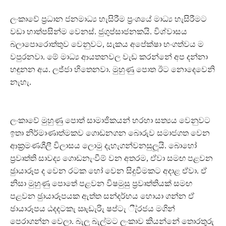
ලංකාවේ ප‍්‍රධාන ජනමාධ්‍ය හැසිරීම ප‍්‍රංශයේ මාධ්‍ය හැසිරීමට
වඩා හාත්පසින්ම වෙනස්. ජුගුප්සාජනකයි. විශ්වාසය
බලාපොරොත්තුව වෙනුවට, සැකය අපේක්ෂා භංගත්වය ම
වපුරනවා. මේ මාධ්‍ය ආයතනවල වැඩ කරන්නේ අප දන්නා
හඳුනන අය. ලජ්ජා හිතෙනවා. මුහුණු පොත ඊට නොදෙවෙනි
නැහැ.
ලංකාවේ මුහුණු පොත් සාමාජිකයන් හරහා සත්‍යය වෙනුවට
ඉතා නිර්මාණාත්මකව ගොඩනගන බොරුව සමාජගත වෙන
ආක‍්‍රමණශීලී විලාසය ලොමු දැහැගන්වනසුලූයි. බොහෝ
ප‍්‍රවෘත්ති සාවද්‍ය ගොඩනැංවීම් වන අතරම, ඒවා සමඟ පළවන
ඡුායාරූප ද වෙන රටක හෝ වෙන සිදුවීමකට අදාළ ඒවා. ඒ
නිසා මුහුණු පොතේ පළවන විෂමුසු ප‍්‍රවෘත්තියක් සමඟ
පළවන ඡුායාරූපයක ඇත්ත සන්දර්භය හොයා ගන්න ඒ
ඡායාරූපය ඨදදටකැ ඍැඩැරිැ ෂප්ටැ ීැ්රජය මගින්
පෙරාගන්න වෙලා. බැලූ බැල්මට ලංකාව කියන්නේ තොරතුරු