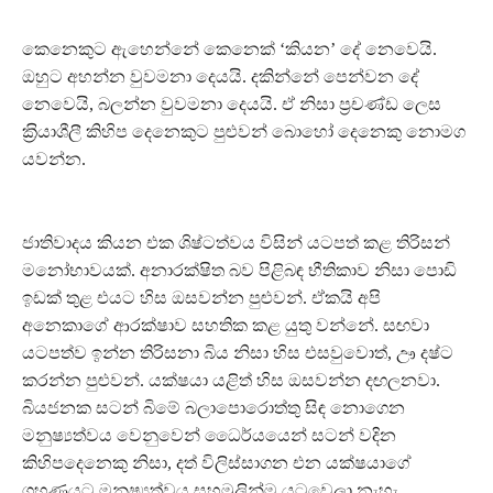
කෙනෙකුට ඇහෙන්නේ කෙනෙක් ‘කියන’ දේ නෙවෙයි.
ඔහුට අහන්න වුවමනා දෙයයි. දකින්නේ පෙන්වන දේ
නෙවෙයි, බලන්න වුවමනා දෙයයි. ඒ නිසා ප‍්‍රචණ්ඩ ලෙස
ක‍්‍රියාශීලී කිහිප දෙනෙකුට පුළුවන් බොහෝ දෙනෙකු නොමග
යවන්න.
ජාතිවාදය කියන එක ශිෂ්ටත්වය විසින් යටපත් කළ තිරිසන්
මනෝභාවයක්. අනාරක්ෂිත බව පිළිබඳ භීතිකාව නිසා පොඩි
ඉඩක් තුළ එයට හිස ඔසවන්න පුළුවන්. ඒකයි අපි
අනෙකාගේ ආරක්ෂාව සහතික කළ යුතු වන්නේ. සඟවා
යටපත්ව ඉන්න තිරිසනා බිය නිසා හිස එසවුවොත්, ඌ දෂ්ට
කරන්න පුළුවන්. යක්ෂයා යළිත් හිස ඔසවන්න දඟලනවා.
බියජනක සටන් බිමේ බලාපොරොත්තු සිඳ නොගෙන
මනුෂ්‍යත්වය වෙනුවෙන් ධෛර්යයෙන් සටන් වදින
කිහිපදෙනෙකු නිසා, දත් විලිස්සාගන එන යක්ෂයාගේ
ග‍්‍රහණයට මනුෂ්‍යත්වය සහමුලින්ම යටවෙලා නැහැ.