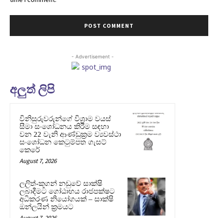
- Advertisement -
අලුත් ලිපි
විනිසුරුවරුන්ගේ විශ්‍රාම වයස්
සීමා සංශෝධනය කිරීම සඳහා
වන 22 වැනි ආණ්ඩුක්‍රම ව්‍යවස්ථා
සංශෝධන කෙටුම්පත ගැසට්
කෙරේ
August 7, 2026
ලලිත්-කූගන් නඩුවේ සාක්ෂි
ලබාදීමට ගෝඨාභය රාජපක්ෂට
අධිකරණ නියෝගයක් – සාක්ෂි
ඔන්ලයින් ක්‍රමයට
August 7, 2026