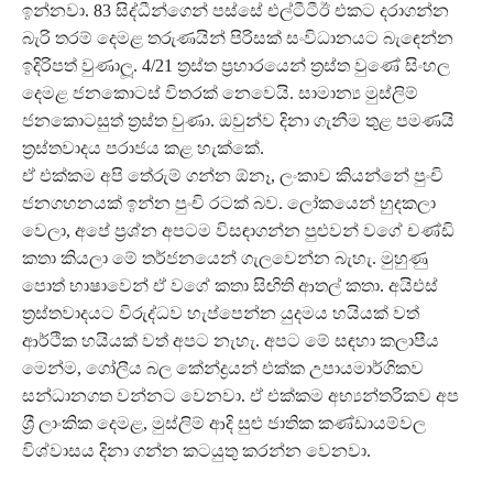
ඉන්නවා. 83 සිද්ධීන්ගෙන් පස්සේ එල්ටීටීඊ එකට දරාගන්න
බැරි තරම් දෙමළ තරුණයින් පිරිසක් සංවිධානයට බැඳෙන්න
ඉදිරිපත් වුණාලූ. 4/21 ත‍්‍රස්ත ප‍්‍රහාරයෙන් ත‍්‍රස්ත වුණේ සිංහල
දෙමළ ජනකොටස් විතරක් නෙවෙයි. සාමාන්‍ය මුස්ලිම්
ජනකොටසුත් ත‍්‍රස්ත වුණා. ඔවුන්ව දිනා ගැනීම තුළ පමණයි
ත‍්‍රස්තවාදය පරාජය කළ හැක්කේ.
ඒ එක්කම අපි තේරුම් ගන්න ඕනෑ, ලංකාව කියන්නේ පුංචි
ජනගහනයක් ඉන්න පුංචි රටක් බව. ලෝකයෙන් හුදකලා
වෙලා, අපේ ප‍්‍රශ්න අපටම විසඳාගන්න පුළුවන් වගේ චණ්ඩි
කතා කියලා මේ තර්ජනයෙන් ගැලවෙන්න බැහැ. මුහුණු
පොත් භාෂාවෙන් ඒ වගේ කතා සිඟිති ආතල් කතා. අයිඑස්
ත‍්‍රස්තවාදයට විරුද්ධව හැප්පෙන්න යුදමය හයියක් වත්
ආර්ථික හයියක් වත් අපට නැහැ. අපට මේ සඳහා කලාපීය
මෙන්ම, ගෝලීය බල කේන්ද්‍රයන් එක්ක උපායමාර්ගිකව
සන්ධානගත වන්නට වෙනවා. ඒ එක්කම අභ්‍යන්තරිකව අප
ශ‍්‍රී ලාංකික දෙමළ, මුස්ලිම් ආදි සුළු ජාතික කණ්ඩායම්වල
විශ්වාසය දිනා ගන්න කටයුතු කරන්න වෙනවා.