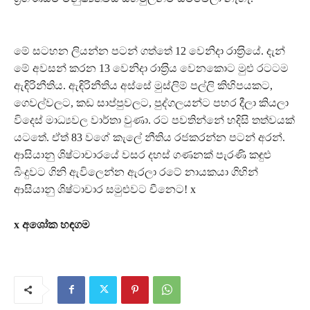
මේ සටහන ලියන්න පටන් ගත්තේ 12 වෙනිදා රාත‍්‍රියේ. දැන්
මේ අවසන් කරන 13 වෙනිදා රාත‍්‍රිය වෙනකොට මුළු රටටම
ඇඳිරිනීතිය. ඇඳිරිනීතිය අස්සේ මුස්ලිම් පල්ලි කිහිපයකට,
ගෙවල්වලට, කඩ සාප්පුවලට, පුද්ගලයන්ට පහර දීලා කියලා
විදෙස් මාධ්‍යවල වාර්තා වුණා. රට පවතින්නේ හදිසි තත්වයක්
යටතේ. ඒත් 83 වගේ කැලේ නීතිය රජකරන්න පටන් අරන්.
ආසියානු ශිෂ්ටාචාරයේ වසර දහස් ගණනක් පැරණි කඳුළු
බිංදුවට ගිනි ඇවිලෙන්න ඇරලා රටේ නායකයා ගිහින්
ආසියානු ශිෂ්ටාචාර සමුළුවට චීනෙට! x
x අශෝක හඳගම