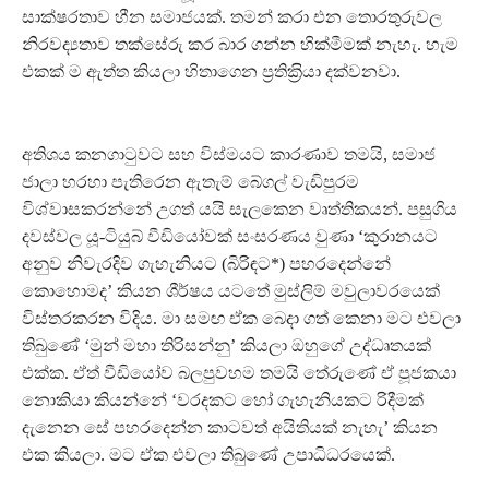
සාක්ෂරතාව හීන සමාජයක්. තමන් කරා එන තොරතුරුවල
නිරවද්‍යතාව තක්සේරු කර බාර ගන්න හික්මීමක් නැහැ. හැම
එකක් ම ඇත්ත කියලා හිතාගෙන ප‍්‍රතික‍්‍රියා දක්වනවා.
අතිශය කනගාටුවට සහ විස්මයට කාරණාව තමයි, සමාජ
ජාලා හරහා පැතිරෙන ඇතැම් බේගල් වැඩිපුරම
විශ්වාසකරන්නේ උගත් යයි සැලකෙන වෘත්තිකයන්. පසුගිය
දවස්වල යූ-ටියුබ් වීඩියෝවක් සංසරණය වුණා ‘කුරානයට
අනුව නිවැරදිව ගැහැනියට (බිරිඳට*) පහරදෙන්නේ
කොහොමද’ කියන ශීර්ෂය යටතේ මුස්ලිම් මවුලාවරයෙක්
විස්තරකරන විදිය. මා සමඟ ඒක බෙදා ගත් කෙනා මට එවලා
තිබුණේ ‘මුන් මහා තිරිසන්නු’ කියලා ඔහුගේ උද්ධෘතයක්
එක්ක. ඒත් වීඩියෝව බලපුවහම තමයි තේරුණේ ඒ පූජකයා
නොකියා කියන්නේ ‘වරදකට හෝ ගැහැනියකට රිදීමක්
දැනෙන සේ පහරදෙන්න කාටවත් අයිතියක් නැහැ’ කියන
එක කියලා. මට ඒක එවලා තිබුණේ උපාධිධරයෙක්.