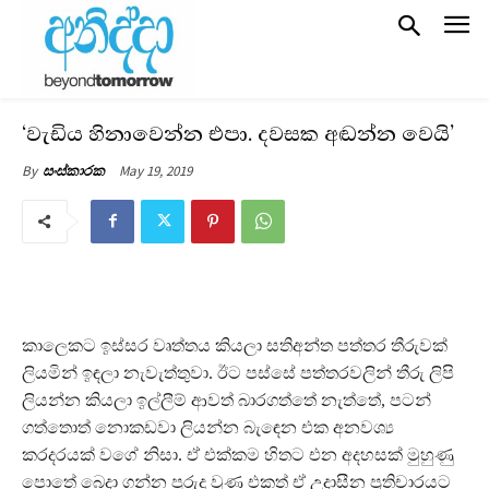
‘වැඩිය හිනාවෙන්න එපා. දවසක අඬන්න වෙයි’
May 19, 2019
By
සංස්කාරක
කාලෙකට ඉස්සර වෘත්තය කියලා සතිඅන්ත පත්තර තීරුවක්
ලියමින් ඉඳලා නැවැත්තුවා. ඊට පස්සේ පත්තරවලින් තීරු ලිපි
ලියන්න කියලා ඉල්ලීම් ආවත් බාරගත්තේ නැත්තේ, පටන්
ගත්තොත් නොකඩවා ලියන්න බැඳෙන එක අනවශ්‍ය
කරදරයක් වගේ නිසා. ඒ එක්කම හිතට එන අදහසක් මුහුණු
පොතේ බෙදා ගන්න පුරුදු වුණ එකත් ඒ උදාසීන ප‍්‍රතිචාරයට