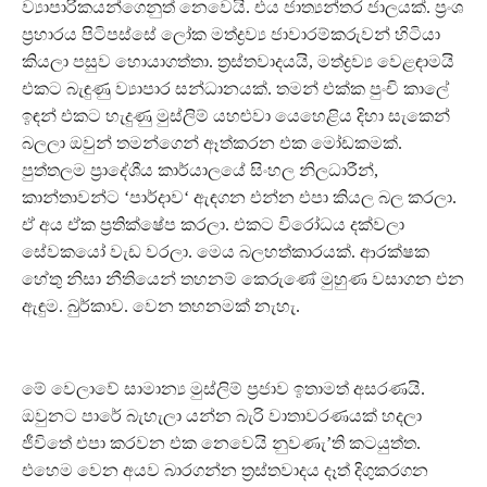
ව්‍යාපාරිකයන්ගෙනුත් නෙවෙයි. එය ජාත්‍යන්තර ජාලයක්. ප‍්‍රංශ
ප‍්‍රහාරය පිටිපස්සේ ලෝක මත්ද්‍රව්‍ය ජාවාරම්කරුවන් හිටියා
කියලා පසුව හොයාගත්තා. ත‍්‍රස්තවාදයයි, මත්ද්‍රව්‍ය වෙළඳාමයි
එකට බැඳුණු ව්‍යාපාර සන්ධානයක්. තමන් එක්ක පුංචි කාලේ
ඉඳන් එකට හැදුණු මුස්ලිම් යහළුවා යෙහෙළිය දිහා සැකෙන්
බලලා ඔවුන් තමන්ගෙන් ඈත්කරන එක මෝඩකමක්.
පුත්තලම ප‍්‍රාදේශීය කාර්යාලයේ සිංහල නිලධාරීන්,
කාන්තාවන්ට ‘පාර්දාව‘ ඇඳගන එන්න එපා කියල බල කරලා.
ඒ අය ඒක ප‍්‍රතික්ෂේප කරලා. එකට විරෝධය දක්වලා
සේවකයෝ වැඩ වරලා. මෙය බලහත්කාරයක්. ආරක්ෂක
හේතු නිසා නීතියෙන් තහනම් කෙරුණේ මුහුණ වසාගන එන
ඇඳුම. බුර්කාව. වෙන තහනමක් නැහැ.
මේ වෙලාවේ සාමාන්‍ය මුස්ලිම් ප‍්‍රජාව ඉතාමත් අසරණයි.
ඔවුනට පාරේ බැහැලා යන්න බැරි වාතාවරණයක් හදලා
ජීවිතේ එපා කරවන එක නෙවෙයි නුවණැ’ති කටයුත්ත.
එහෙම වෙන අයව බාරගන්න ත‍්‍රස්තවාදය දෑත් දිගුකරගන