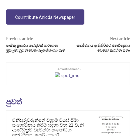
Countribute Anidda Newspaper
Previous article
Next article
පාස්කු ප‍්‍රහාරය හේතුවක් කරගෙන
සහජීවනය ඇතිකිරීමට ජනවිඥානය
මුසල්මානුවන් වෙත බලහත්කාරය පෑම
වෙනස් කරන්න ඕනෑ
- Advertisement -
පුවත්
විනිසුරුවරුන්ගේ විශ්‍රාම වයස් සීමා
සංශෝධනය කිරීම සඳහා වන 22 වැනි
ආණ්ඩුක්‍රම ව්‍යවස්ථා සංශෝධන
කෙටුම්පත ගැසට් කෙරේ