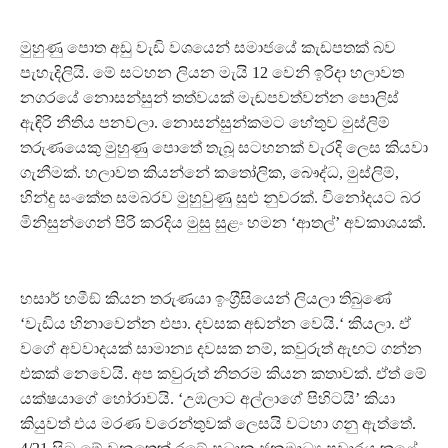
මුහුණු පොත අඩු වැඩි වශයෙන් සමාජයේ කැඩපතක් බව
පැහැදිලියි. මේ සටහන ලියන මැයි 12 වෙනි ඉරිදා හලාවත
නගරයේ නොසන්සුන් තත්වයක් මැඬපවත්වන්න පොලිස්
ඇඳිරි නීතිය පනවලා. නොසන්සුන්කමට හේතුව මුස්ලිම්
තරුණයෙකු මුහුණු පොතේ තැබූ සටහනක් වැරදි ලෙස කියවා
ගැනීමක්. හලාවත කියන්නේ කතෝලික, බෞද්ධ, මුස්ලිම්,
හින්දු සංකේත සමබරව මුහුවුණු සුළු නුවරක්. විනෝදයට බර
මිනිසුන්ගෙන් පිරි කරදිය මුසු සුළං හමන ‘ආතල්’ අවකාශයක්.
හසාර් හමීඞ් කියන තරුණයා ඉංග‍්‍රීසියෙන් ලියලා තිබුණේ
‘වැඩිය හිනාවෙන්න එපා. දවසක අඬන්න වෙයි.‘ කියලා. ඒ
වගේ අවවාදයක් සාමාන්‍ය දවසක නම්, කවුරුත් ඇඟට ගන්න
එකක් නෙවෙයි. අප කවුරුත් නිතරම කියන කතාවක්. ඒත් මේ
යක්ෂයාගේ හෝරාවයි. ‘උඹලාට අල්ලාගේ පිහිටයි’ කියා
කියුවත් එය මරණ වරෙන්තුවක් ලෙසයි වටහා ගනු ඇත්තේ.