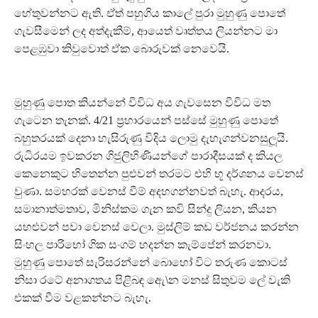
හේතුවන්නට ඇති. ඒත් පහුගිය කාලේ පුරා මුහුණු පොතේ
ගැවසීමෙන් ලද අත්දැකීම්, ආයෙත් වෘත්තය ලියන්නට මා
පෙළඹුවා කිවුවොත් ඒක බොරුවක් නෙවෙයි.
මුහුණු පොත කියන්නේ විවිධ අය ගැවසෙන විවිධ මත
ගැටෙන තැනක්. 4/21 ප‍්‍රහාරයෙන් පස්සේ මුහුණු පොතේ
බහුතරයක් දෙනා හැසිරුණු විදිය ලොමු දැහැගන්වනසුලූයි.
රුධිරයම ඉවකරන ගිජුලිහිණියන්ගේ පාරාදීසයක් ද කියල
කෙනෙකුට හිතෙන්න පුළුවන් තරමට එහි භූ දර්ශනය වෙනස්
වුණා. සමහරක් වෙනස් වීම් අදහගන්නවත් බැහැ. ආදරය,
සමානාත්මතාව, මිනිස්කම ගැන කවි සින්දු ලියන, කියන
යහළුවන් පවා වෙනස් වෙලා. මුස්ලිම් කඩ වර්ජනය කරන්න
සිංහල පාරිභෝ ගික සංගම් හදන්න කැම්පේන් කරනවා.
මුහුණු පොතේ සැරිසරන්නේ බොහෝ විට තරුණ කොටස්
නිසා රටේ අනාගතය පිළිබඳ ඇෙ\න මනස් සිතුවම ලේ වැකි
එකක් වීම වළකන්නට බැහැ.