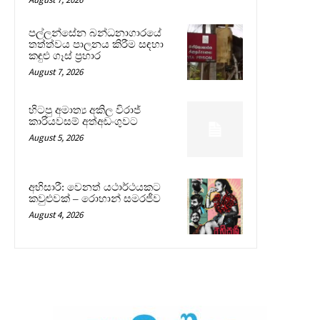
පල්ලන්සේන බන්ධනාගාරයේ
තත්ත්වය පාලනය කිරීම සඳහා
කඳුළු ගෑස් ප්‍රහාර
August 7, 2026
හිටපු අමාත්‍ය අකිල විරාජ්
කාරියවසම් අත්අඩංගුවට
August 5, 2026
අභිසාරී: වෙනත් යථාර්ථයකට
කවුළුවක් – රොහාන් සමරජීව
August 4, 2026