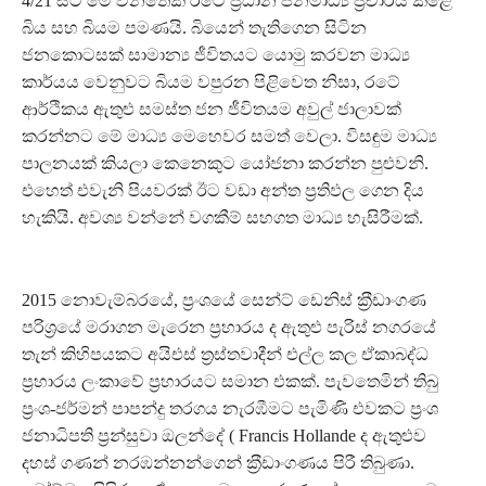
4/21 සිට මේ වනතෙක් රටේ ප‍්‍රධාන ජනමාධ්‍ය ප‍්‍රචාරය කළේ
බිය සහ බියම පමණයි. බියෙන් තැතිගෙන සිටින
ජනකොටසක් සාමාන්‍ය ජීවිතයට යොමු කරවන මාධ්‍ය
කාර්යය වෙනුවට බියම වපුරන පිළිවෙත නිසා, රටේ
ආර්ථිකය ඇතුළු සමස්ත ජන ජීවිතයම අවුල් ජාලාවක්
කරන්නට මේ මාධ්‍ය මෙහෙවර සමත් වෙලා. විසඳුම මාධ්‍ය
පාලනයක් කියලා කෙනෙකුට යෝජනා කරන්න පුළුවනි.
එහෙත් එවැනි පියවරක් ඊට වඩා අන්ත ප‍්‍රතිඵල ගෙන දිය
හැකියි. අවශ්‍ය වන්නේ වගකීම් සහගත මාධ්‍ය හැසිරීමක්.
2015 නොවැම්බරයේ, ප‍්‍රංශයේ සෙන්ට් ඩෙනිස් ක‍්‍රීඩාංගණ
පරිශ‍්‍රයේ මරාගන මැරෙන ප‍්‍රහාරය ද ඇතුළු පැරිස් නගරයේ
තැන් කිහිපයකට අයිඑස් ත‍්‍රස්තවාදීන් එල්ල කල ඒකාබද්ධ
ප‍්‍රහාරය ලංකාවේ ප‍්‍රහාරයට සමාන එකක්. පැවතෙමින් තිබු
ප‍්‍රංශ-ජර්මන් පාපන්දු තරගය නැරඹීමට පැමිණි එවකට ප‍්‍රංශ
ජනාධිපති ප‍්‍රන්සුවා ඔලන්දේ ( Francis Hollande ද ඇතුළුව
දහස් ගණන් නරඹන්නන්ගෙන් ක‍්‍රීඩාංගණය පිරී තිබුණා.