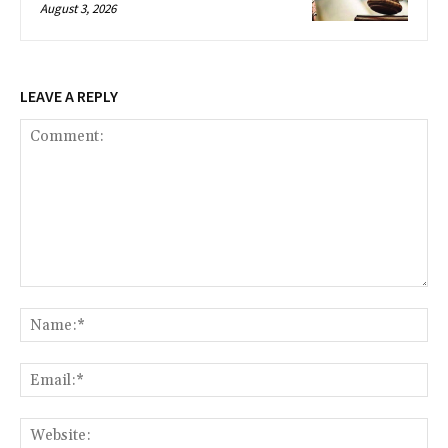
August 3, 2026
LEAVE A REPLY
Comment:
Na
Ema
Web