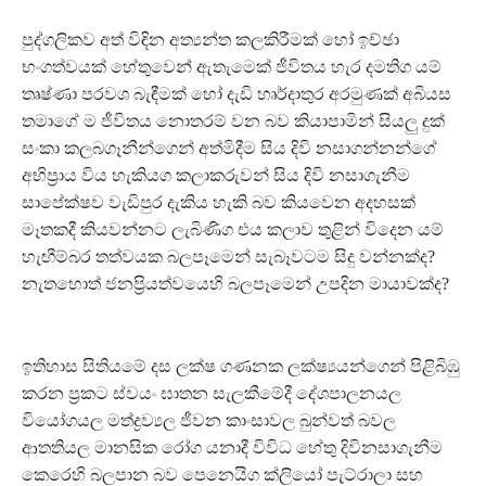
පුද්ගලිකව අත් විඳින අත්‍යන්ත කලකිරීමක් හෝ ඉච්ඡා
භංගත්වයක් හේතුවෙන් ඇතැමෙක් ජීවිතය හැර දමතිග යම්
තෘෂ්ණා පරවශ බැඳීමක් හෝ දැඩි හෘර්දාතුර අරමුණක් අබියස
තමාගේ ම ජීවිතය නොතරම් වන බව කියාපාමින් සියලු දුක්
සංකා කලබගෑනීන්ගෙන් අත්මිදීම සිය දිවි නසාගන්නන්ගේ
අභිප්‍රාය විය හැකියග කලාකරුවන් සිය දිවි නසාගැනීම
සාපේක්ෂව වැඩිපුර දැකිය හැකි බව කියවෙන අදහසක්
මෑතකදී කියවන්නට ලැබිණිග එය කලාව තුළින් විදෙන යම්
හැඟීම්බර තත්වයක බලපෑමෙන් සැබෑවටම සිදු වන්නක්ද?
නැතහොත් ජනප්‍රියත්වයෙහි බලපෑමෙන් උපදින මායාවක්ද?
ඉතිහාස සිතියමේ දස ලක්ෂ ගණනක ලක්ෂ්‍යයන්ගෙන් පිළිබිඹු
කරන ප්‍රකට ස්වයං ඝාතන සැලකීමේදී දේශපාලනයල
වියෝගයල මත්ද්‍රව්‍යල ජීවන කාංසාවල බුන්වත් බවල
ආතතියල මානසික රෝග යනාදී විවිධ හේතු දිවිනසාගැනීම
කෙරෙහි බලපාන බව පෙනෙයිග ක්ලියෝ පැට්රාලා සහ