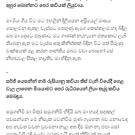
අහුර බොන්නට පෙර කවියක් ලියුවාය.
මා මිය ගිය විට මට ඉහළින් දිලිසෙන අප්‍රියෙල් මාසය
සොලවනු ඇතල වැස්සට පෙඟුණු ඇගෙ කෙස්කලඹ හද බිඳීල
ඔබ මා දෙසට එබුණාට මට ගාණක් නැහැනෙ එතකොට ලැබී
තිබෙනු ඇත මට වැස්ස අතු කිනිත්තක් බිඳින විට පත් පිරුණු
වෘක්ෂයක් පළ කරන ශාන්තිය ඔබට වඩා බොහෝ සේ
නිහඬවල සීතල හදැතිව මා හිඳිනු ඇත.
”
සර්ජි යෙසනින් නම් රුසියානු කවියා තිස් වැනි වියේදී ගෙළ
වැල ලාගෙන මියයාමට පෙර රුධිරයෙන් ලියා තැබූ කවිය
මෙබඳුය.
සමුගනිමි මා මිතුර සමුගනිමි හිඳියි ඔබ මා හදේ සදාකල්
පවසන්නෙ මේ නිසැක වෙන්වීම මුණ ගැහෙන බව නොවෙද
අප නැවත වචන වුවමනා නෑල අත දීම් ඕන නෑ එපා සෝ
පසුතැවිලි රැඳි බැල්ම මරණයැයි අලුත් කිසිවක් නැතේ