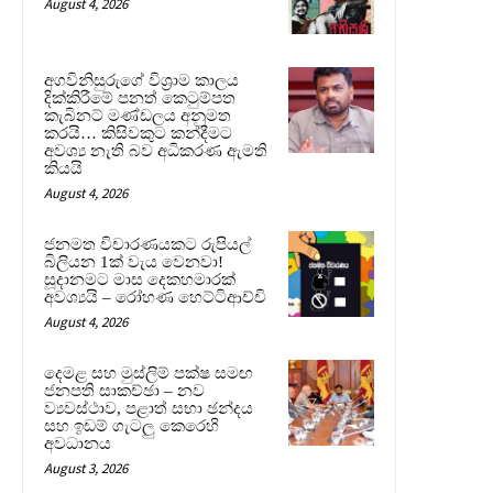
August 4, 2026
අගවිනිසුරුගේ විශ්‍රාම කාලය
දික්කිරීමේ පනත් කෙටුම්පත
කැබිනට් මණ්ඩලය අනුමත
කරයි… කිසිවකුට කන්දීමට
අවශ්‍ය නැති බව අධිකරණ ඇමති
කියයි
August 4, 2026
ජනමත විචාරණයකට රුපියල්
බිලියන 1ක් වැය වෙනවා!
සූදානමට මාස දෙකහමාරක්
අවශ්‍යයි – රෝහණ හෙට්ටිආච්චි
August 4, 2026
දෙමළ සහ මුස්ලිම් පක්ෂ සමඟ
ජනපති සාකච්ඡා – නව
ව්‍යවස්ථාව, පළාත් සභා ඡන්දය
සහ ඉඩම් ගැටලු කෙරෙහි
අවධානය
August 3, 2026