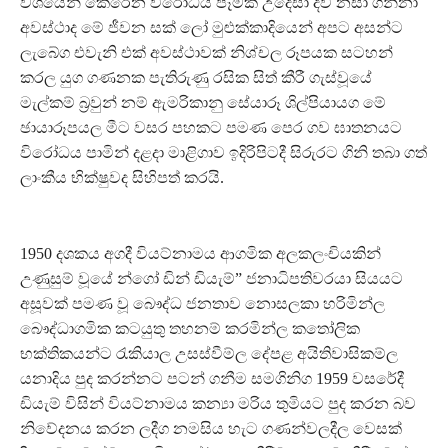
වශයෙන් කෙරෙන විරෝධය පෑමක් උදෙසා දිවි නසා ගන්නා
අවස්ථාද මේ ජීවන සක් ලෝ මුළුක්කාදියෙන් අපට අසන්ට
ලැබේග එවැනි එක් අවස්ථාවක් නිශ්චල රූපයක සටහන්
කරල යුග ගණනක පැතිරුණු රසික සිත් කීරී ගැස්වූයේ
මැල්කම් බ්‍රවුන් නම් ඇමරිකානු සේයාරූ ශිල්පියායග මේ
ඡායාරූපයල මීට වසර පහකට පමණ පෙර ගව ඝාතනයට
විරෝධය පාමින් දළදා මාළිගාව ඉදිරිපිටදී සිරුරට ගිනි තබා ගත්
ලාංකීය භික්ෂුවද සිහිපත් කරයි.
1950 දශකය අගදී වියට්නාමය ආගමික අලකලංචියකින්
උණුසුම් වූයේ න්ගෝ ඩින් ඩියැම්” ජනාධිපතිවරයා සියයට
අසූවක් පමණ වූ බෞද්ධ ජනතාව නොසලකා හරිමින්ල
බෞද්ධාගමික කටයුතු තහනම් කරමින්ල කතෝලික
භක්තිකයන්ට රැකියාල උසස්වීම්ල දේපළ අයිතිවාසිකම්ල
යනාදිය පුද කරන්නට පටන් ගනීම සමගිනිග 1959 වසරේදී
ඩියැම් විසින් වියට්නාමය කන්‍යා මරිය තුමියට පුද කරන බව
නිවේදනය කරන ලදීග නමසිය හැට ගණන්වලදීල වෙසක්