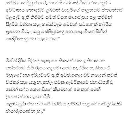
සම්මානය දිනූ ඡායාරූපය එහි සටහන් වියග එය ලෝක
අවධානය නොඅඩුව ලබමින් ඩියෑම්ගේ පාලනයට ජාත්‍යන්තර
බලපෑම් ඇති කිරීමට සමත් වියග ඡායාරූපය පළ කරමින්
සිදුවීම වාර්තා කළ හාබස්ටෑම් මෙවන් සටහනක් තබයිග
දැවෙන විටල ඔහු මස්පිඬුවකුදු නොසෙලවීයග සිහින්
කෙඳිරියකුදු නොනැගුවේය.”
මිනිස් දිරිය පිළිබඳ සැබෑ සහතිකයක් වන ඉතිහාසගත
තත්පරයට හිමි රූපය අද පවා අපට නැරඹිය හැකියග ඒ
මුහුණේ සහ ඉරියව්වේ ඇති අධිෂ්ඨානය වචනයෙන් තවත්
විස්තර කළ යුතු නැතත්ල එවක ඇමරිකාවේ ජනාධිපති වූ
ජෝන් එෆ්ග කෙනඩිගේ කියමනක් පමණක් මෙහි
ලියවෙන්නට ඉඩ හරිමි.
ලොව පුරා ජනතාව මේ තරම් හැඟීම්බර කළ වෙනත් ප්‍රවෘත්ති
ඡායාරූපයක් නැහැ.”