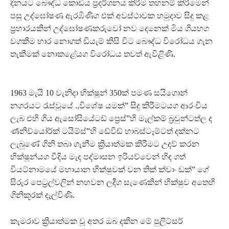
දිනයට බෞද්ධ කොඩිය ප්‍රදර්ශනය කිරීම තහනම් කිරීමෙන්
පසු උද්ඝෝෂණ ඇරඹිණිග එක් අවස්ථාවක හමුදාව සිදු කළ
ප්‍රහාරයකින් උද්ඝෝෂණකරුවෝ නව දෙනෙක් මිය ගියහග
වගකීම භාර නොගත් ඩියැම් කිසි විට බෞද්ධ විරෝධය ගැන
තැකීමක් නොකළේයග විරෝධය තවත් ඇවිළිණි.
1963 මැයි 10 වැනිදා භික්ෂූන් 350ක් පමණ සයිගොන්
නගරයට රැස්වූයේ .,විශේෂ යමක්” සිදු කිරීමටයග ආරංචිය
ලැබ එහි ගිය ඇසෝසියේටඩ් ප්‍රෙස්”හි මැල්කම් බ්‍රවුන්ටත්ල ද
ර්‍ණනිව්යෝර්ක් ටයිම්ස්”හි ඩේවිඩ් හාබස්ටෑම්ටත් දක්නට
ලැබුණේ ගිනි තබා ගැනීම ක්‍රියාත්මක කිරීමට උදව් කරන
භික්ෂූන්යග වීදිය මැද පද්මාසන ඉරියව්වෙන් හිඳ ගත්
වියට්නාමයේ මහායාන භික්ෂුවක් වන තික් ක්වාං ඩක්” ගේ
සිරුර පෙට්‍රල්වලින් නහවන ලදීග සැණෙකින් භික්ෂුව අතෙහි
ගිනිකූරක් දැල්විණි.
කැමරාව ක්‍රියාත්මක වූ අතර ඔබ දකින මේ පුලිට්සර්