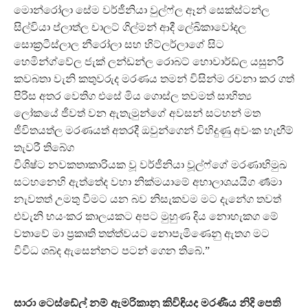
මොන්රෝලා සේම වර්ජීනියා වුල්ෆ්ල ඈන් සෙක්ස්ටන්ල
සිල්වියා ප්ලාත්ල චාලට් ගිල්මන් ආදී ලේඛිකාවෝදල
සොක්‍රටීස්ලාල නීරෝලා සහ හිට්ලර්ලාගේ සිට
හෙමින්ග්වේල ජැක් ලන්ඩන්ල රොබට් හොවාර්ඩ්ල යසුනරි
කවබතා වැනි කතුවරුද මරණය තමන් විසින්ම රචනා කර ගත්
පිරිස අතර වෙතිග එසේ මිය ගොස්ල තවමත් සාහිත්‍ය
ලෝකයේ ජීවත් වන ඇතැමුන්ගේ අවසන් සටහන් මත
ජීවිතයත්ල මරණයත් අතරදී ඔවුන්ගෙන් විහිදුණු අවංක හැඟීම්
තැවරී තිබේග
විශිෂ්ට නවකතාකාරියක වූ වර්ජීනියා වූල්ෆ්ගේ මරණාභිමුඛ
සටහනෙහි ඇත්තේද වහා නික්මයාමේ අභාලාශයයිග ර්‍ණමා
නැවතත් උමතු වීමට යන බව නිසැකවම මට දැනේග තවත්
එවැනි භයංකර කාලයකට අපට මුහුණ දිය නොහැකග මේ
වතාවේ මා ප්‍රකෘති තත්ත්වයට නොපැමිණෙනු ඇතග මට
විවිධ ශබ්ද ඇසෙන්නට පටන් ගෙන තිබේ.”
සාරා ටෙස්ඩේල් නම් ඇමරිකානු කිවිඳියද මරණීය නිදි පෙති