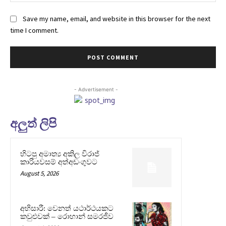
Save my name, email, and website in this browser for the next
time I comment.
- Advertisement -
අලුත් ලිපි
හිටපු අමාත්‍ය අකිල විරාජ්
කාරියවසම් අත්අඩංගුවට
August 5, 2026
අභිසාරී: වෙනත් යථාර්ථයකට
කවුළුවක් – රොහාන් සමරජීව