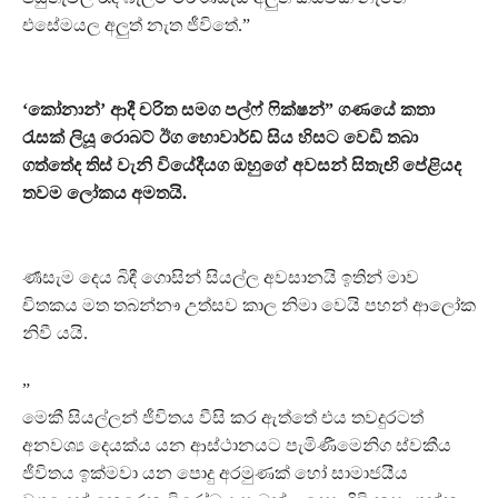
එසේමයල අලුත් නැත ජීවිතේ.”
‘කෝනාන්’ ආදී චරිත සමග පල්ෆ් ෆික්ෂන්” ගණයේ කතා
රැසක් ලියූ රොබට් ඊග හොවාර්ඩ් සිය හිසට වෙඩි තබා
ගත්තේද තිස් වැනි වියේදීයග ඔහුගේ අවසන් සිතැඟි පේළියද
තවම ලෝකය අමතයි.
ර්‍ණසැම දෙය බිඳී ගොසින් සියල්ල අවසානයි ඉතින් මාව
චිතකය මත තබන්නෟ උත්සව කාල නිමා වෙයි පහන් ආලෝක
නිවී යයි.
”
මෙකී සියල්ලන් ජීවිතය වීසි කර ඇත්තේ එය තවදුරටත්
අනවශ්‍ය දෙයක්ය යන ආස්ථානයට පැමිණීමෙනිග ස්වකීය
ජීවිතය ඉක්මවා යන පොදු අරමුණක් හෝ සාමාජයීය