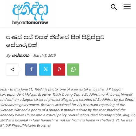
පණස් පස් වසක් තිස්සේ සිත් පිළිස්සුව
සේයාරුවක්
March 3, 2019
By
සංස්කාරක
FILE - In this June 11, 1963 file photo, one of a series taken by then AP Saigon
correspondent Malcom Browne, Thich Quang Duc, a Buddhist monk, burns himself
to death on a Saigon street to protest alleged persecution of Buddhists by the South
Vietnamese government. Browne, acclaimed for his trenchant reporting of the
Vietnam War and a photo of a Buddhist monk's suicide by fire that shocked the
Kennedy White House into a critical policy re-evaluation, died Monday night, Aug. 27,
2012 at a hospital in New Hampshire, not far from his home in Thetford, Vt. He was
81. (AP Photo/Malcolm Browne)