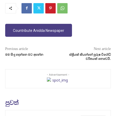
Countribute Anidda Newspaper
Previous article
Next article
මම සිංදු හදන්නෙ මට අහන්න
ස්ත්‍රියක් කියන්නේ පුරුෂ විරෝධී
චරිතයක් නෙවෙයි.
- Advertisement -
පුවත්