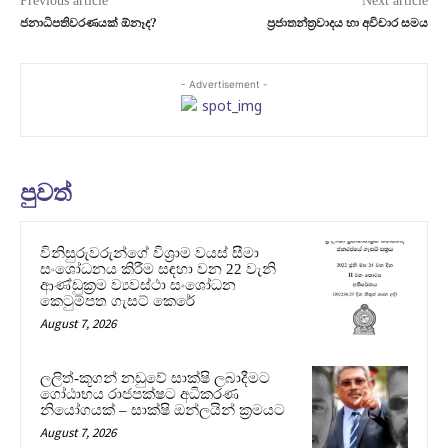
Previous article
Next article
ජනාධිපතිවරණයක් ඕනෑද?
ප්‍රජාතන්ත්‍රවාදය හා අවිචාර සමය
- Advertisement -
පුවත්
විනිසුරුවරුන්ගේ විශ්‍රාම වයස් සීමා
සංශෝධනය කිරීම සඳහා වන 22 වැනි
ආණ්ඩුක්‍රම ව්‍යවස්ථා සංශෝධන
කෙටුම්පත ගැසට් කෙරේ
August 7, 2026
ලලිත්-කූගන් නඩුවේ සාක්ෂි ලබාදීමට
ගෝඨාභය රාජපක්ෂට අධිකරණ
නියෝගයක් – සාක්ෂි ඔන්ලයින් ක්‍රමයට
August 7, 2026