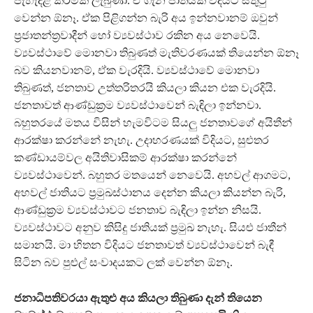
පැහැදිළි කිරීමක් ලැබුණා. ඒ ගැන ජාතියක් විදියට සතුටු
වෙන්න ඕනෑ. ඒක පිළිගන්න බැරි අය ඉන්නවානම් ඔවුන්
ප්‍රජාතන්ත්‍රවාදීන් හෝ ව්‍යවස්ථාව රකින අය නෙවෙයි.
ව්‍යවස්ථාවේ මොනවා තිබුණත් මැතිවරණයක් තියෙන්න ඕනෑ
බව කියනවානම්, ඒක වැරදියි. ව්‍යවස්ථාවේ මොනවා
තිබුණත්, ජනතාව උත්තරිතරයි කියලා කියන එක වැරදියි.
ජනතාවත් ආණ්ඩුක්‍රම ව්‍යවස්ථාවෙන් බැඳිලා ඉන්නවා.
බහුතරයේ මතය විසින් හැමවිටම සියලු‍ ජනතාවගේ අයිතීන්
ආරක්ෂා කරන්නේ නැහැ. උදාහරණයක් විදියට, සුළුතර
කණ්ඩායම්වල අයිතිවාසිකම් ආරක්ෂා කරන්නේ
ව්‍යවස්ථාවෙන්. බහුතර මතයෙන් නෙවෙයි. අහවල් ආගමට,
අහවල් ජාතියට ප්‍රමුඛස්ථානය දෙන්න කියලා කියන්න බැරි,
ආණ්ඩුක්‍රම ව්‍යවස්ථාවට ජනතාව බැඳිලා ඉන්න නිසයි.
ව්‍යවස්ථාවට අනුව කිසිදු ජාතියක් ප්‍රමුඛ නැහැ. සියළු ජාතීන්
සමානයි. මා හිතන විදියට ජනතාවත් ව්‍යවස්ථාවෙන් බැඳී
සිටින බව පුළුල් සංවාදයකට ලක් වෙන්න ඕනෑ.
ජනාධිපතිවරයා ඇතුළු අය කියලා තිබුණා දැන් තියෙන