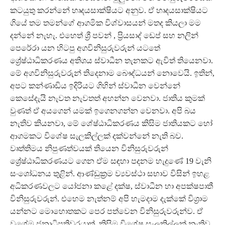
කටයුතු කරන්නේ හෘදයසාක්ෂියට අනුව‍. ඒ හෘදයසාක්ෂියට
ගියේ තම තමන්ගේ ආගමික විශ්වාසයන් මතද කියලා මම
දන්නේ නැහැ. එහෙත් ශ්‍රී පවන් , ප්‍රියසාද් ඩෙප් සහ නලින්
පෙරේරා යන හිටපු අගවිනිසුරුවරුන් යටතේ
ශ්‍රේෂ්ඨාධිකරණය අතිශය ස්වාධීන තැනකට ඇවිත් තියෙනවා.
මේ අගවිනිසුරුවරුන් තිදෙනාම බෞද්ධයන් නොවෙයි. ඉතින්,
අපට කන්ණාඩිය ඉදිරියට ගිහින් ස්වාධීන වෙන්නේ
කෙසේදැයි නැවත නැවතත් අහන්න වෙනවා. ජාතිය කුමක්
වුණත් ඒ අයගෙන් යමක් ඉගෙනගන්න වෙනවා. අපි බය
නැතිව කියනවා, මේ ශේෂ්ඨාධිකරණය කිසිම ජාතියකට හෝ
ආගමකට විශේෂ සැලකිල්ලක් දක්වන්නේ නැති බව.
වෘත්තිමය නිපුණත්වයක් තියෙන විනිසුරුවරුන්
ශ්‍රේෂ්ඨාධිකරණයට ගෙන ඒම සඳහා පදනම හැදුණේ 19 වැනි
සංශෝධනය තුළින්. ආණ්ඩුක්‍රම ව්‍යවස්ථා සභාව විසින් ඉහළ
අධිකරණවලට යෝජනා කළේ දක්ෂ, ස්වාධීන හා අපක්ෂපාතී
විනිසුරුවරුන්. එහෙම නැත්නම් අපි හැමදාම දැක්කේ විශ්‍රාම
යන්නට මොහොතකට පෙර පත්වෙන විනිසුරුවරුන්ව. ඒ
වගේම ජනාධිපතිවරයාත්, කිසිම විශේෂ සැලකිල්ලක් නැතිව