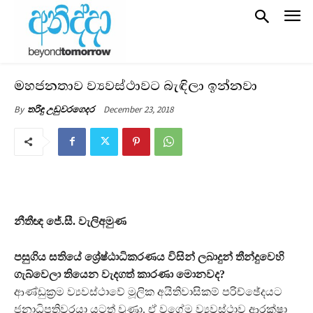
මහජනතාව ව්‍යවස්ථාවට බැඳිලා ඉන්නවා
December 23, 2018
By
තරිඳු උඩුවරගෙදර
නීතීඥ ජේ.සී. වැලිඅමුණ
පසුගිය සතියේ ශ්‍රේෂ්ඨාධිකරණය විසින් ලබාදුන් තීන්දුවෙහි
ගැබ්වෙලා තියෙන වැදගත් කාරණා මොනවද?
ආණ්ඩුක්‍රම ව්‍යවස්ථාවේ මූලික අයිතිවාසිකම් පරිච්ඡේදයට
ජනාධිපතිවරයා යටත් වුණා. ඒ වගේම ව්‍යවස්ථාව ආරක්ෂා