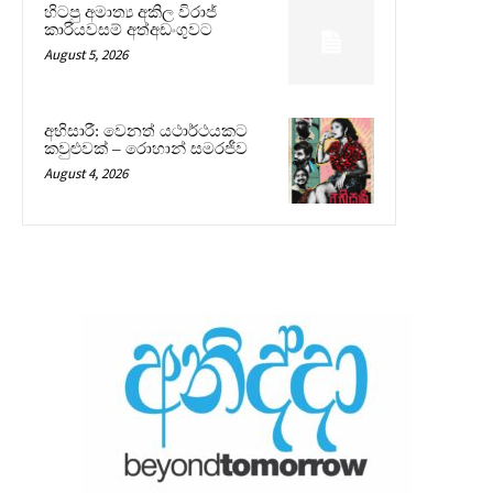
හිටපු අමාත්‍ය අකිල විරාජ්
කාරියවසම් අත්අඩංගුවට
August 5, 2026
අභිසාරී: වෙනත් යථාර්ථයකට
කවුළුවක් – රොහාන් සමරජීව
August 4, 2026