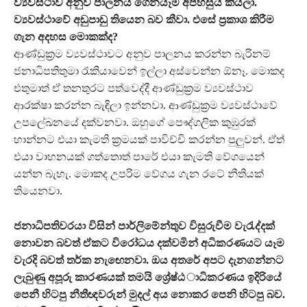
ව්‍යවස්ථාව අනුව පාලනය ගෙනයෑම අපහසුයි කියලා.
ව්‍යවස්ථාවේ අඩුපාඩු තියෙන බව කීවා. එසේ ප්‍රකාශ කිරීම
ගැන අදහස මොකක්ද?
ආණ්ඩුක්‍රම ව්‍යවස්ථාවට අනුව පාලනය කරන්න බැරිනම්
ජනාධිපතිතුමා රැකියාවෙන් ඉල්ලා අස්වෙන්න ඕනෑ. මොකද
එතුමාත් ඒ තනතුරට පත්වෙද්දී ආණ්ඩුක්‍රම ව්‍යවස්ථාව
ආරක්ෂා කරන්න බැඳිලා ඉන්නවා. ආණ්ඩුක්‍රම ව්‍යවස්ථාවේ
උපලේඛනයේ දක්වනවා. ඔහුගේ පෞද්ගලික කුඹුරක්
හාන්නට එයා කැමති ක්‍රමයක් පාවිච්චි කරන්න පුලු‍වන්. ඒත්
එයා වාහනයක් ගත්තොත් පාරේ එයා කැමති වේගයෙන්
යන්න බැහැ. මොකද උපරිම වේගය ගැන රටේ නීතියක්
තියෙනවා.
ජනාධිපතිවරයා විසින් පාර්ලිමේන්තුව විසුරුවීම වැරැ ද්දක්
නොවන බවත් ඒකට විරෝධය දක්වමින් අධික රණයට යෑම
වැරදි බවත් තර්ක නැඟෙනවා. ඔය අතරේ අපට දැනග න්නට
ලැබුණු අපූරු කාරණයක් තමයි ශ්‍රේෂ්ඨ ාධික රණය ඉදිරියේ
පෙනී හිටපු නීතීඥවරුන් මුදල් අය නොකර පෙනි හිටපු බව.