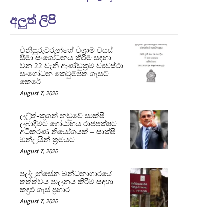
අලුත් ලිපි
විනිසුරුවරුන්ගේ විශ්‍රාම වයස්
සීමා සංශෝධනය කිරීම සඳහා
වන 22 වැනි ආණ්ඩුක්‍රම ව්‍යවස්ථා
සංශෝධන කෙටුම්පත ගැසට්
කෙරේ
August 7, 2026
ලලිත්-කූගන් නඩුවේ සාක්ෂි
ලබාදීමට ගෝඨාභය රාජපක්ෂට
අධිකරණ නියෝගයක් – සාක්ෂි
ඔන්ලයින් ක්‍රමයට
August 7, 2026
පල්ලන්සේන බන්ධනාගාරයේ
තත්ත්වය පාලනය කිරීම සඳහා
කඳුළු ගෑස් ප්‍රහාර
August 7, 2026