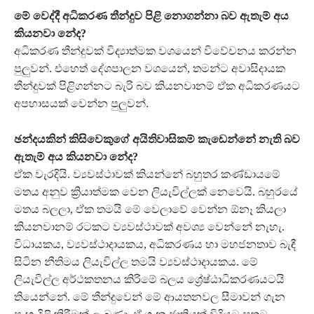
මේ වෙද්දී අධිකරණ තීන්දුව පිළි නොගන්නා බව ඇතැම් අය
කියනවා නේද?
අධිකරණ තීන්දුවක් විද්‍යාත්මක වශයෙන් විවේචනය කරන්න
පුලු‍වන්. එහෙත් දේශපාලන වශයෙන්, තමන්ට අවාසිදායක
තීන්දුවක් පිළිගන්නට බැරි බව කියනවානම් ඒක අධිකරණයට
අපහාසයක් වෙන්න පුලු‍වන්.
ඡන්දයකින් කිසිවෙකුගේ අයිතිවාසිකම් කැඩෙන්නේ නැති බව
ඇතැම් අය කියනවා නේද?
ඒක වැරදියි. ව්‍යවස්ථාවක් කියන්නේ බහුතර කණ්ඩායමේ
මතය අනුව ක්‍රියාත්මක වෙන ලියැවිල්ලක් නෙවෙයි. බහුරයේ
මතය බලලා, ඒක තමයි මේ වෙලාවේ වෙන්න ඕනෑ කියලා
කියනවානම් රටකට ව්‍යවස්ථාවක් අවශ්‍ය වෙන්නේ නැහැ.
විධායකය, ව්‍යවස්ථාදායකය, අධිකරණය හා මහජනතාව බැඳී
සිටින නීතිමය ලියැවිල්ල තමයි ව්‍යවස්ථාදායකය. මේ
ලියැවිල්ල අර්ථකතනය කිරිමේ බලය ශ්‍රේෂ්ඨාධිකරණයටයි
තියෙන්නේ. මේ තීන්දුවෙන් මේ ආයතනවල සීමාවන් ගැන