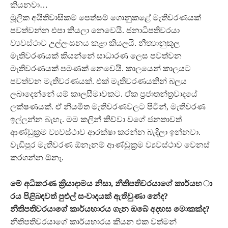
කියනවා…
මූලික අයිතිවාසිකම් පෙත්සම් ගොනුකළේ මැතිවරණයක්
පවත්වන්න එපා කියලා නෙවෙයි. ජනාධිපතිවරයා
ව්‍යවස්ථාව උල්ලංඝනය කළා කියලයි. නීත්‍යානුකූල
මැතිවරණයක් කියන්නේ සාධාරණ ලෙස පවත්වන
මැතිවරණයක් පමණක් නෙවෙයි. කාලයෙන් කාලයට
පවත්වන මැතිවරණයක්. එක් මැතිවරණයකින් බලය
ලබාදෙන්නේ යම් කාලසීමාවකට. ඒක ප්‍රජාතන්ත්‍රවාදයේ
ලක්ෂණයක්. ඒ නියමිත මැතිවරණවලට පිටින්, මැතිවරණ
ඉල්ලන්න බැහැ. මම කලින් කිව්වා වගේ ජනතාවත්
ආණ්ඩුක්‍රම ව්‍යවස්ථාව ආරක්ෂා කරන්න බැඳිලා ඉන්නවා.
වැඩිපුර මැතිවරණ ඕනෑනම් ආණ්ඩුක්‍රම ව්‍යවස්ථාව වෙනස්
කරගන්න ඕනෑ.
මේ අධිකරණ ක්‍රියාදාමය නිසා, නීතිපතිවරයාගේ කාර්යභ ා
රය පිළිබඳවත් පුළුල් සංවාදයක් ඇතිවුණා නේද?
නීතිපතිවරයාගේ කාර්යභාරය ගැන ඔබේ අදහස මොකක්ද?
නීතිපතිවරයාගේ කාර්යභාරය කියන එක වත්මන්