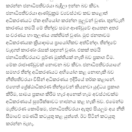
කරන්න ජනාධිපතිවරයා බැඳිලා ඉන්න බව කීවා.
ජනාධිපතිවරයා ආණ්ඩුක්‍රම ව්‍යවස්ථාව කඩ කළොත්
අධිකරණයට ඒක අභියෝග කරන්න පුලු‍වන් වුණා. තුන්වැනි
කාරණය තමයි මේ තීන්දුව සමග ආණ්ඩුවේ ආයතන අතර
සංවරණය හා තුලණය ශක්තිමත් වුණා. මුළු ජනතාවම
අධිකරණයක ක්‍රියාදාමය ප්‍රායෝගිකව අත්වින්දා. තීන්දුවේ
වැදගත් කාරණා රැසක් සඳහන් වුණා. එකක් තමයි
ජනාධිපතිවරයාට පූර්ණ මුක්තියක් නැති බව ප්‍රකාශ වීම.
මේක රාජාණ්ඩුවක් නොවන බව කීවා. ජනාධිපතිවරයාගේ
සමහර තීන්දු අධිකරණයට අභියෝග කළ නොහැකි බව
නීතිපතිවරයා විසින් අධිකරණය ඉදිරියේ තර්ක කළානේ.
එහෙත් ශ්‍රේෂ්ඨාධිකරණ තීන්දුවෙන් කියනවා යුද්ධය ප්‍රකාශ
කිරීම, සාමය ප්‍රකාශ කිරීම හැර අනෙක් හැම අවස්ථාවක්ම
අධිකරණයේ සුපරීක්ෂාවට භාජනය කළ හැකි බව. එමෙන්ම
මැතිවරණ කොමිෂම, ජනාධිපතිවරයා ඇතුළු සියලු‍ම අය නීති
සීමාවේ පමණයි කටයුතු කළ යුත්තේ. ඊට පිටින් කටයුතු
කරන්න බැහැ.