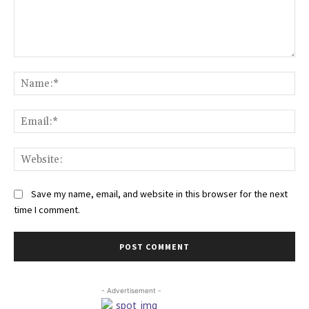
Comment:
Na
Ema
Web
Save my name, email, and website in this browser for the next
time I comment.
- Advertisement -