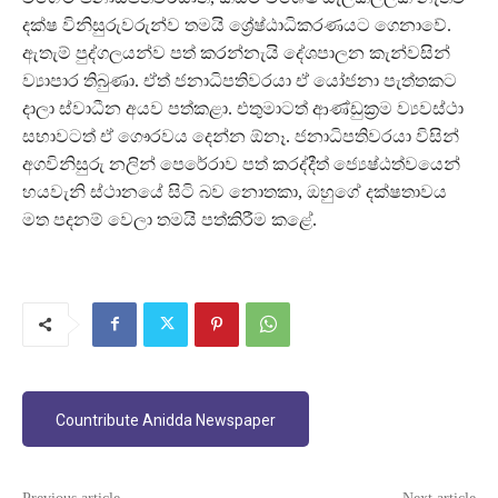
දක්ෂ විනිසුරුවරුන්ව තමයි ශ්‍රේෂ්ඨාධිකරණයට ගෙනාවේ.
ඇතැම් පුද්ගලයන්ව පත් කරන්නැයි දේශපාලන කැන්වසින්
ව්‍යාපාර තිබුණා. ඒත් ජනාධිපතිවරයා ඒ යෝජනා පැත්තකට
දාලා ස්වාධීන අයව පත්කළා. එතුමාටත් ආණ්ඩුක්‍රම ව්‍යවස්ථා
සභාවටත් ඒ ගෞරවය දෙන්න ඕනෑ. ජනාධිපතිවරයා විසින්
අගවිනිසුරු නලින් පෙරේරාව පත් කරද්දීත් ජ්‍යෙෂ්ඨත්වයෙන්
හයවැනි ස්ථානයේ සිටි බව නොතකා, ඔහුගේ දක්ෂතාවය
මත පදනම් වෙලා තමයි පත්කිරීම කළේ.
Countribute Anidda Newspaper