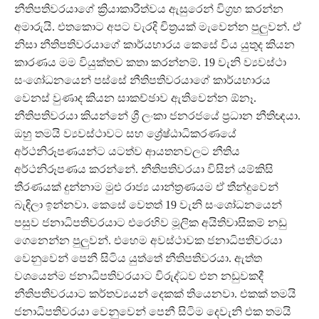
නීතිපතිවරයාගේ ක්‍රියාකාරීත්වය ඇසුරෙන් විග්‍රහ කරන්න
අමාරුයි. එතකොට අපට වැරදි චිත්‍රයක් මැවෙන්න පුලු‍වන්. ඒ
නිසා නීතිපතිවරයාගේ කාර්යභාරය කෙසේ විය යුතුද කියන
කාරණය මම වියුක්තව කතා කරන්නම්. 19 වැනි ව්‍යවස්ථා
සංශෝධනයෙන් පස්සේ නීතිපතිවරයාගේ කාර්යභාරය
වෙනස් වුණාද කියන සාකච්ඡාව ඇතිවෙන්න ඕනෑ.
නීතිපතිවරයා කියන්නේ ශ්‍රී ලංකා ජනරජයේ ප්‍රධාන නීතිඥයා.
ඔහු තමයි ව්‍යවස්ථාවට සහ ශ්‍රේෂ්ඨාධිකරණයේ
අර්ථනිරූපණයන්ට යටත්ව ආයතනවලට නීතිය
අර්ථනිරූපණය කරන්නේ. නීතිපතිවරයා විසින් යම්කිසි
තීරණයක් දුන්නාම මුළු රාජ්‍ය යාන්ත්‍රණයම ඒ තීන්දුවෙන්
බැඳිලා ඉන්නවා. කෙසේ වෙතත් 19 වැනි සංශෝධනයෙන්
පසුව ජනාධිපතිවරයාට එරෙහිව මූලික අයිතිවාසිකම් නඩු
ගෙනෙන්න පුලු‍වන්. එහෙම අවස්ථාවක ජනාධිපතිවරයා
වෙනුවෙන් පෙනී සිටිය යුත්තේ නීතිපතිවරයා. ඇත්ත
වශයෙන්ම ජනාධිපතිවරයාට විරුද්ධව එන නඩුවකදී
නීතිපතිවරයාට කර්තව්‍යයන් දෙකක් තියෙනවා. එකක් තමයි
ජනාධිපතිවරයා වෙනුවෙන් පෙනී සිටිම‍ දෙවැනි එක තමයි