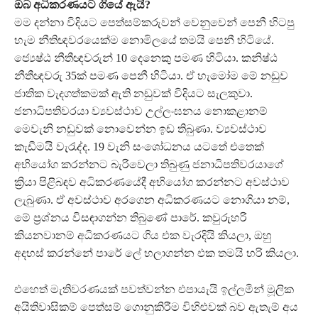
ඔබ අධිකරණයට ගියේ ඇයි?
මම දන්නා විදියට පෙත්සම්කරුවන් වෙනුවෙන් පෙනී හිටපු
හැම නීතිඥවරයෙක්ම නොමිලයේ තමයි පෙනී හිටියේ.
ජ්‍යෙෂ්ඨ නීතීඥවරුන් 10 දෙනෙකු පමණ හිටියා. කනිෂ්ඨ
නීතීඥවරු 35ක් පමණ පෙනී හිටියා. ඒ හැමෝම මේ නඩුව
ජාතික වැදගත්කමක් ඇති නඩුවක් විදියට සැලකුවා.
ජනාධිපතිවරයා ව්‍යවස්ථාව උල්ලංඝනය නොකළානම්
මෙවැනි නඩුවක් නොවෙන්න ඉඩ තිබුණා. ව්‍යවස්ථාව
කැඩීමයි වැරැද්ද. 19 වැනි සංශෝධනය යටතේ එතෙක්
අභියෝග කරන්නට බැරිවෙලා තිබුණු ජනාධිපතිවරයාගේ
ක්‍රියා පිළිබඳව අධිකරණයේදී අභියෝග කරන්නට අවස්ථාව
ලැබුණා. ඒ අවස්ථාව අරගෙන අධිකරණයට නොගියා නම්,
මේ ප්‍රශ්නය විසඳාගන්න තිබුණේ පාරේ. කවුරුහරි
කියනවානම් අධිකරණයට ගිය එක වැරදියි කියලා, ඔහු
අදහස් කරන්නේ පාරේ ලේ හලාගන්න එක තමයි හරි කියලා.
එහෙත් මැතිවරණයක් පවත්වන්න එපායැයි ඉල්ලමින් මූලික
අයිතිවාසිකම් පෙත්සම් ගොනුකිරීම විහිළුවක් බව ඇතැම් අය