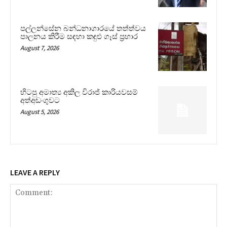
පල්ලන්සේන බන්ධනාගාරයේ තත්ත්වය
පාලනය කිරීම සඳහා කඳුළු ගෑස් ප්‍රහාර
August 7, 2026
හිටපු අමාත්‍ය අකිල විරාජ් කාරියවසම්
අත්අඩංගුවට
August 5, 2026
LEAVE A REPLY