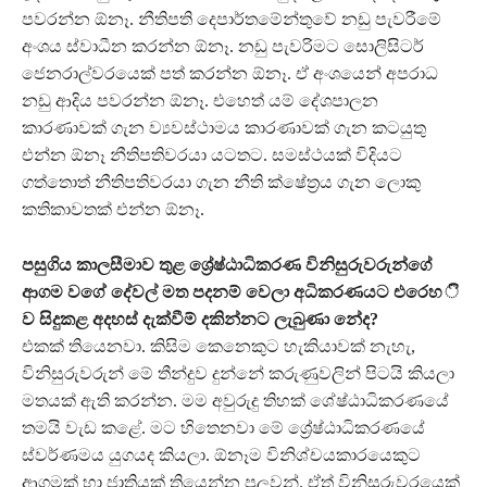
පවරන්න ඕනෑ. නීතිපති දෙපාර්තමේන්තුවේ නඩු පැවරීමේ
අංශය ස්වාධීන කරන්න ඕනෑ. නඩු පැවරිමට සොලිසිටර්
ජෙනරාල්වරයෙක් පත් කරන්න ඕනෑ. ඒ අංශයෙන් අපරාධ
නඩු ආදිය පවරන්න ඕනෑ. එහෙත් යම් දේශපාලන
කාරණාවක් ගැන ව්‍යවස්ථාමය කාරණාවක් ගැන කටයුතු
එන්න ඕනෑ නීතිපතිවරයා යටතට. සමස්ථයක් විදියට
ගත්තොත් නීතිපතිවරයා ගැන නීති ක්ෂේත්‍රය ගැන ලොකු
කතිකාවතක් එන්න ඕනෑ.
පසුගිය කාලසීමාව තුළ ශ්‍රේෂ්ඨාධිකරණ විනිසුරුවරුන්ග‍ේ
ආගම වගේ දේවල් මත පදනම් වෙලා අධිකරණයට එරෙහ ි
ව සිදුකළ අදහස් දැක්වීම් දකින්නට ලැබුණා නේද?
එකක් තියෙනවා. කිසිම කෙනෙකුට හැකියාවක් නැහැ,
විනිසුරුවරුන් මේ තීන්දුව දුන්නේ කරුණුවලින් පිටයි කියලා
මතයක් ඇති කරන්න. මම අවුරුදු තිහක් ශේෂ්ඨාධිකරණයේ
තමයි වැඩ කළේ. මට හිතෙනවා මේ ශ්‍රේෂ්ඨාධිකරණයේ
ස්වර්ණමය යුගයද කියලා. ඕනෑම විනිශ්චයකාරයෙකුට
ආගමක් හා ජාතියක් තියෙන්න පුලු‍වන්. ඒත් විනිසුරුවරයෙක්