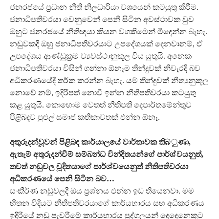
ජනරජයේ ප්‍රධාන නීති නිලධාරියා වශයෙන් කටයුතු කිරීම.
ජනාධිපතිවරයා වෙනුවෙන් පෙනී සිටින අවස්ථාවක වුව
ඔහුට ජනරජයේ නීතිඥයා කියන වගකීමෙන් මිදෙන්න බැහැ.
නඩුවකදී ඔහු ජනාධිපතිවරයාට උපදේශයක් දෙනවානම්, ඒ
උපදේශය ආණ්ඩුක්‍රම ව්‍යවස්ථානුකූල විය යුතුයි. අනෙක
ජනාධිපතිවරයා විසින් ගන්නා ඕනෑම තීන්දුවක් නිවැරදි බව
අධිකරණයේදී තර්ක කරන්න බැහැ. යම් තීන්දුවක් නීත්‍යනුකූල
නොවේ නම්, ඉදිරිපත් නොවී ඉන්න නීතිපතිවරයා කටයුතු
කළ යුතුයි. කොහොම වෙතත් නීතිපති දෙපාර්තමේන්තුව
පිළිබඳව පුළුල් සමාජ කතිකාවතක් එන්න ඕනෑ.
අතුරුදන්වූවන් පිළිබඳ කාර්යාලයේ වාර්තාවක තිබ ුණා,
ඇතැම් අතුරුදන්වීම් සම්බන්ධ වින්දිතයන්ගේ පාර්ශ් වයනුත්,
තවත් නඩුවල චූදිතයාගේ පාර්ශ්වයෙනුත් නීතිපතිවරයා
අධිකරණයේ පෙනි සිටින බව…
සංකීර්ණ නඩුවලදී ඔය ප්‍රශ්නය එන්න ඉඩ තියෙනවා. මම
හිතන විදියට නීතිපතිවරයාගේ කාර්යභාරය සහ අධිකරණය
ඉදිරියේ නඩු පැවරීමේ කාර්යභාරය පුද්ගලයන් දෙදෙනෙකුට