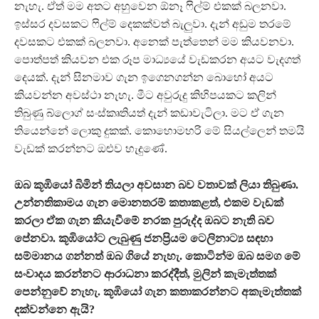
නැහැ. ඒත් මම අතට අහුවෙන ඕනෑ ෆිල්ම් එකක් බලනවා.
ඉස්සර දවසකට ෆිල්ම් දෙකක්වත් බැලු‍වා. දැන් අඩුම තරමේ
දවසකට එකක් බලනවා. අනෙක් පැත්තෙන් මම කියවනවා.
පොත්පත් කියවන එක රූප මාධ්‍යයේ වැඩකරන අයට වැදගත්
දෙයක්. දැන් සිනමාව ගැන ඉගෙනගන්න බොහෝ අයට
කියවන්න අවස්ථා නැහැ. මීට අවුරුදු කිහිපයකට කලින්
තිබුණු බ්ලොග් සංස්කෘතියත් දැන් කඩාවැටිලා. මට ඒ ගැන
තියෙන්නේ ලොකු දුකක්. කොහොමහරි මේ සියල්ලෙන් තමයි
වැඩක් කරන්නට ඔළු‍ව හැදුණේ.
ඔබ කූඹියෝ බිමින් තියලා අවසාන බව වතාවක් ලියා තිබුණා.
උන්නතිකාමය ගැන මොනතරම් කතාකළත්, එකම වැඩක්
කරලා ඒක ගැන කියැවීමේ නරක පුරුද්ද ඔබට නැති බව
පේනවා. කූඹියෝට ලැබුණු ජනප්‍රියම ටෙලිනාට්‍ය සඳහා
සම්මානය ගන්නත් ඔබ ගියේ නැහැ. කොටින්ම ඔබ සමග මේ
සංවාදය කරන්නට ආරාධනා කරද්දීත්, මුලින් කැමැත්තක්
පෙන්නුවේ නැහැ. කූඹියෝ ගැන කතාකරන්නට අකැමැත්තක්
දක්වන්නෙ ඇයි?