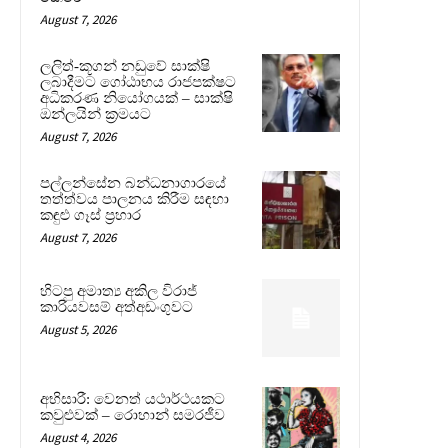
August 7, 2026
ලලිත්-කූගන් නඩුවේ සාක්ෂි
ලබාදීමට ගෝඨාභය රාජපක්ෂට
අධිකරණ නියෝගයක් – සාක්ෂි
ඔන්ලයින් ක්‍රමයට
August 7, 2026
පල්ලන්සේන බන්ධනාගාරයේ
තත්ත්වය පාලනය කිරීම සඳහා
කඳුළු ගෑස් ප්‍රහාර
August 7, 2026
හිටපු අමාත්‍ය අකිල විරාජ්
කාරියවසම් අත්අඩංගුවට
August 5, 2026
අභිසාරී: වෙනත් යථාර්ථයකට
කවුළුවක් – රොහාන් සමරජීව
August 4, 2026