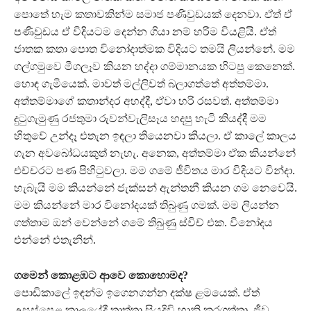
පොතේ හැම කතාවකින්ම සමාජ පණිවුඩයක් දෙනවා. ඒත් ඒ
පණිවුඩය ඒ විදියටම දෙන්න ගියා නම් හරිම වියළියි. ඒත්
ජාතක කතා පොත විනෝදාත්මක විදියට තමයි ලියන්නේ. මම
ගල්ගමුවෙ මීගලෑව කියන හද්දා ගම්මානයක හිටපු කෙනෙක්.
හොඳ ගැමියෙක්. මාවත් මල්ලිවත් බලාගත්තේ අත්තම්මා.
අත්තම්මාගේ කතාන්දර අහද්දී, ඒවා හරි රසවත්. අත්තම්මා
දුටුගැමුණු රජතුමා රුවන්වැලිසෑය හදපු හැටි කියද්දී මම
හිතුවේ උන්දෑ එතැන ඉඳලා තියෙනවා කියලා. ඒ කාලේ කාලය
ගැන අවබෝධයකුත් නැහැ. අනෙක, අත්තම්මා ඒක කියන්නේ
එච්චරට පණ පිහිටුවලා. මම ගමේ ජීවිතය මාර විදියට වින්දා.
හැබැයි මම කියන්නේ ජැක්සන් ඇන්තනී කියන ගම නෙවෙයි.
මම කියන්නේ මාර විනෝදයක් තිබුණු ගමක්. මම ලියන්න
ගත්තාම ඔන් වෙන්නේ ගමේ තිබුණු ස්විච් එක. විනෝදය
එන්නේ එතැනින්.
ගමෙන් කොළඹට ආවෙ කොහොමද?
පොඩිකාලේ ඉඳන්ම ඉගෙනගන්න දක්ෂ ළමයෙක්. ඒත්
උසස්පෙළ කාලයේදී තාත්තා සියදිවි හානි කරගත්තා. ජීව