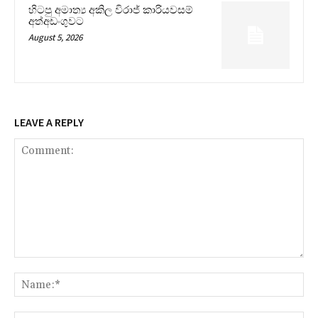
හිටපු අමාත්‍ය අකිල විරාජ් කාරියවසම්
අත්අඩංගුවට
August 5, 2026
LEAVE A REPLY
Comment:
Na