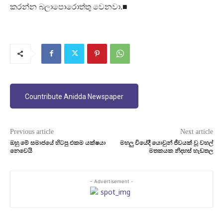
කරන්න බලාපොරොත්තු වෙනවා.■
Countribute Anidda Newspaper
Previous article
Next article
ඔහු මේ සමාජයේ හිටපු එකම යක්ෂයා
මහලු වියේදී යොවුන් ජීවයක් වූ වහල්
නෙවෙයි
මතකයක නිදහස් හැඩතල
- Advertisement -