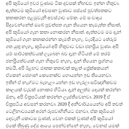
අපි කූඹියෝ ඉවර වුණාම ටික දවසක් නිහඬව ඉන්න හිතුවා.
ඇත්තටම කූඹියෝ අවසාන වුණාට පස්සේ පුවත්පතකට
කතාකරන පළමුවැනි අවස්ථාව මේක. මේ සංවාදය
සිදුවෙන්නේත් ඔබේ පුවත්පත ගැන තියෙන කැමැත්ත නිසාත්,
අපි කූඹියෝ ගැන කතා නොකරන නිසාත්. ඇත්තටම මම දැන්
කූඹියෝ ගැන කතාකරන්න කැමති නැහැ. වැරදියට තේරුම්
ගත යුතු නැහැ, කූඹියෝ අපි හිතුවාට වඩා ජනප්‍රිය වුණා. අපි
යම් සාර්ථකත්වයක් ලැබෙන බව දැන හිටියත් මේ තරම්
ජනප්‍රියත්වයක් ගැන හිතුවේ නැහැ. දැන් තියෙන ප්‍රශ්නය
තමයි, අපි ඊළඟට ජාතක කතාවක් කළත් ප්‍රේක්ෂකයන්
ඒකෙන් ජෙහාන් කෙනෙක්ව හොයන්න ඉඩ තියෙනවා.
ඉතින් ඒ නැග්මට බැහැලා යන්න ඉඩ හැරලා සවිඥානිකවම
කාලයක් වැඩක් නොකර හිටියා. දැන් අලු‍ත්ම දෙයක් කරන්න
ඕනෑ. අපි චිත්‍රපටියක් කරන්න ලෑස්තිවෙනවා. 2019 දී ඒ
චිත්‍රපටිය අවසන් කරනවා. 2020 දී අනිවාර්යයෙන්ම අපි තවත්
ටෙලිනාට්‍යයක් අරන් රූපවාහිනියට එනවා. ඒක කූඹියෝ
දෙවැනි කොටස වුණත්, වෙන එකක් වුණත් අපි කූඹියෝ
එකේ තිබුණු දේම ආයෙ පෙන්වන්නේ නැහැ. වෙනස් යමක්