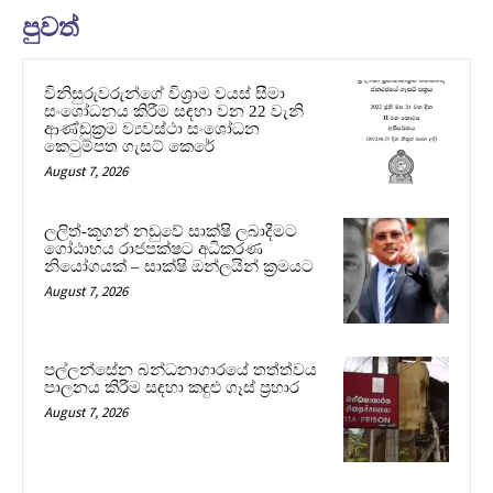
පුවත්
විනිසුරුවරුන්ගේ විශ්‍රාම වයස් සීමා
සංශෝධනය කිරීම සඳහා වන 22 වැනි
ආණ්ඩුක්‍රම ව්‍යවස්ථා සංශෝධන
කෙටුම්පත ගැසට් කෙරේ
August 7, 2026
ලලිත්-කූගන් නඩුවේ සාක්ෂි ලබාදීමට
ගෝඨාභය රාජපක්ෂට අධිකරණ
නියෝගයක් – සාක්ෂි ඔන්ලයින් ක්‍රමයට
August 7, 2026
පල්ලන්සේන බන්ධනාගාරයේ තත්ත්වය
පාලනය කිරීම සඳහා කඳුළු ගෑස් ප්‍රහාර
August 7, 2026