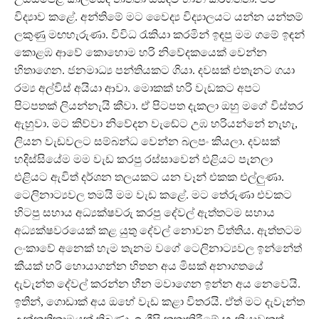
විද්‍යාව කළේ. අන්තිමේ මට වෛද්‍ය විද්‍යාලයට යන්න යන්තම්
ලකුණු මඟහැරුණා. විවිධ රැකියා කරමින් ඉඳපු මම ගමේ ඉඳන්
කොළඹ ආවේ කොහොම හරි නිවේදකයෙක් වෙන්න
හිතාගෙන. ජනමාධ්‍ය පන්තියකට ගියා. දවසක් එතැනට ගයා
රම්‍ය අල්විස් අයියා ආවා. මොකක් හරි වැඩකට අපට
පිටපතක් ලියන්නැයි කීවා. ඒ පිටපත දැකලා ඔහු මගේ විස්තර
ඇහුවා. මට කිව්වා නිවේදන වැඬේට උඹ හරියන්නේ නැහැ,
ලියන වැඩවලට සම්බන්ධ වෙන්න බලපං කියලා. දවසක්
හදිස්සියේම මම වැඩ කරපු රස්සාවෙන් එළියට පැනලා
එළියට ඇවිත් දර්ශන තලයකට යන වෑන් එකක එල්ලු‍ණා.
ටෙලිනාට්‍යවල තමයි මම වැඩ කළේ. මට තේරුණා එවකට
හිටපු සහාය අධ්‍යක්ෂවරු කරපු දේවල් ඇත්තටම සහාය
අධ්‍යක්ෂවරයෙක් කළ යුතු දේවල් නොවන විත්තිය. ඇත්තටම
ලංකාවේ අනෙක් හැම තැනම වගේ ටෙලිනාට්‍යවල ඉන්නේත්
කීයක් හරි හොයාගන්න හිතන අය මිසක් අනාගතයේ
දැවැන්ත දේවල් කරන්න හීන මවාගෙන ඉන්න අය නෙවෙයි.
ඉතින්, ගොඩාක් අය ඔහේ වැඩ කළා විතරයි. ඒත් මට දැවැන්ත