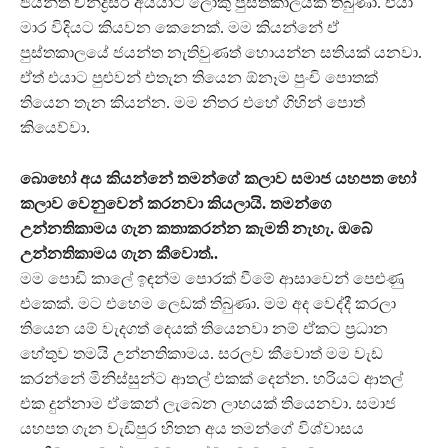
ජයන්ත චන්ද්‍රසිරි අයියාට ලොකු පුස්තකාලයක් තිබුණා. එයා
මාර විදියට කියවන කෙනෙක්. මම කියන්නේ ඒ
පුස්තකාලයේ ජයන්ත නැතිවුණත් හොයන්න සතියක් යනවා.
ඒත් එයාට පුළු‍වන් එතැන තියෙන ඕනෑම පුංචි පොතක්
තියෙන තැන කියන්න. මම නිතර එහේ ගිහින් පොත්
කියෙව්වා.
බොහෝ අය කියන්නේ තමන්ගේ කලාව සමාජ යහපත හෝ
කලාව වෙනුවෙන් කරනවා කියලායි. තමන්ගෙ
උන්නතිකාමය ගැන කතාකරන්න කැමති නැහැ. ඔබේ
උන්නතිකාමය ගැන කීවොත්..
මම පොඩි කාලේ ඉඳන්ම පොරක් වීමේ ආසාවෙන් පෙළුණු
එකෙක්. මට එහෙම ලෙඩක් තිබුණා. මම අද වෙද්දී කරලා
තියෙන යම් වැදගත් දෙයක් තියෙනවා නම් ඒකට ප්‍රධාන
හේතුව තමයි උන්නතිකාමය. සරලව කීවොත් මම වැඩ
කරන්නේ මිනිස්සුන්ට ආතල් එකක් දෙන්න. හරියට ආතල්
එක දුන්නාම ඒකෙන් ලැබෙන ලාභයක් තියෙනවා. සමාජ
යහපත ගැන වැඩිපුර හිතන අය තමන්ගේ විශ්වාසය