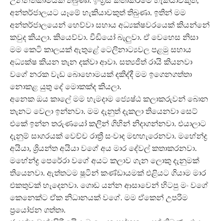
උන්නතිකාමයක් තිබුණා. ඉංග්‍රීසි කතාකිරීමේ හැකියාවකුත්,
අන්තර්ජාලයට යෑමේ හැකියාවකුත් තිබුණා. ඉතින් මම
අන්තර්ජාලයෙන් හෙව්වා සහාය අධ්‍යක්ෂවරයෙක් කියන්නේ
කවුද කියලා. කියෙව්වා. වීඩියෝ බැලු‍වා. ඒ වෙහෙස නිසා
මම කෙටි කාලයක් ඇතුළේ ටෙලිනාට්‍යවල පළමු සහාය
අධ්‍යක්ෂ කියන තැන දක්වා ආවා. සත්‍යජිත් රායි කියනවා
වගේ නරක වැඩ බොහොමයක් දකිද්දී මම ඉගෙනගත්තා
නොකළ යුතු දේ මොකක්ද කියලා.
අනෙක ඔය කාලේ මම හැමදාම ජ්‍යෙෂ්ඨ කලාකරුවන් බොන
තැනට වෙලා ඉන්නවා. මම දැනුත් දැකලා තියෙනවා සෙට්
එකේ ඉන්න තරුණයෝ කලින් ගිහින් නිදාගන්නවා. එයාලාට
දැනුම් සාගරයක් වෙච්ච රාත්‍රී සංවාද මඟහැරෙනවා. මහේන්ද්‍ර
අයියා, ශ්‍රියන්ත අයියා වගේ අය මාර දේවල් කතාකරනවා.
මහේන්ද්‍ර පෙරේරා වගේ අයට කලාව ගැන ලොකු දැනුමක්
තියෙනවා. ඇත්තටම ෂූටින් කණ්ඩායමක් එළියට ගියාම මාර
එකතුවක් හැදෙනවා. ගොඩ යන්න ආසාවෙන් හිටපු මං වගේ
කෙනෙක්ට ඒක නිධානයක් වගේ. මම ඒකෙන් උපරිම
ප්‍රයෝජන ගත්තා.