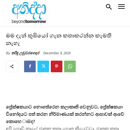
මම දැන් කූඹියෝ ගැන කතාකරන්න කැමති
නැහැ
December 9, 2018
By
තරිඳු උඩුවරගෙදර
ප්‍රේක්ෂකයාට නොතේරෙන කලාකෘති වෙනුවට, ප්‍රේක්ෂකයා
විනෝදයට පත් කරන නිර්මාණයක් කරන්නට ආසාවක් ආවේ
කොහෙ ාමද?
අපි පොඩි කාලේ ජාතක කතා පොත කියෙව්වා. ජාතක කතා