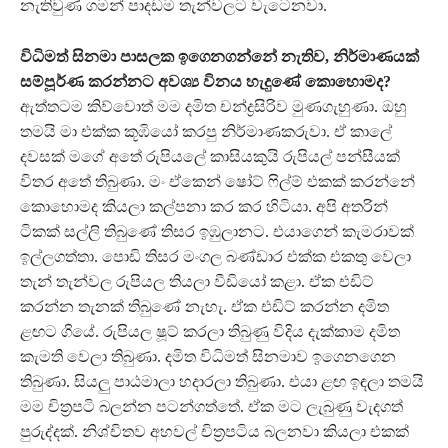
නැතිවුණ ගමන් පාදඩම තැන්වලට වැටෙනවා.
විධිමත් සිනමා පාසලක ඉගෙනගන්නේ නැතිව, නිර්මාණයක්
සම්පූ ර්ණ කරන්නට අවශ්‍ය විනය හැදුණේ කොහොමද?
ඇත්තටම කිව්වොත් මම දමිත චන්ද්‍රසිරිව මුණගැහුණා. ඔහු
තමයි මා එක්ක කූඹියෝ කරපු නිර්මාණකරුවා. ඒ කාලේ
දවසක් මගේ අතේ රුපියලේ කාසියකුයි රුපියල් පන්සීයක්
විතර අතේ තිබුණා. මං ඒකෙන් ෂෝට් ෆිල්ම් එකක් කරන්නේ
කොහොමද කියලා කල්පනා කර කර හිටියා. අපි අතරින්
ටිකක් සල්ලි තිබුණේ තිසර ඉඹුලානට. එයාගෙන් කැමරාවක්
ඉල්ලගත්තා. පොඩි තිසර මංගල බණ්ඩාර එක්ක එකතු වෙලා
තැන් තැන්වල රුපියල තියලා වීඩියෝ කළා. ඒක එඩිට්
කරන්න තැනක් තිබුණේ නැහැ. ඒක එඩිට් කරන්න දමිත
ළඟට ගියේ. රුපියල ෂූට් කරලා තිබුණු විදිය දැක්කාම දමිත
කැමති වෙලා තිබුණා. දමිත විධිමත් සිනමාව ඉගෙනගෙන
තිබුණා. සියලු‍ පාඨමාලා හදාරලා තිබුණා. එයා ළඟ ඉඳලා තමයි
මම චිත්‍රපටි බලන්න පටන්ගත්තේ. ඒක මට ලැබුණු වැදගත්
පුරුද්දක්. නිශ්චිතව අහවල් චිත්‍රපටිය බලනවා කියලා එකක්