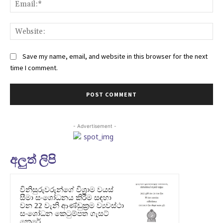
Ema
Web
Save my name, email, and website in this browser for the next
time I comment.
- Advertisement -
අලුත් ලිපි
විනිසුරුවරුන්ගේ විශ්‍රාම වයස්
සීමා සංශෝධනය කිරීම සඳහා
වන 22 වැනි ආණ්ඩුක්‍රම ව්‍යවස්ථා
සංශෝධන කෙටුම්පත ගැසට්
කෙරේ