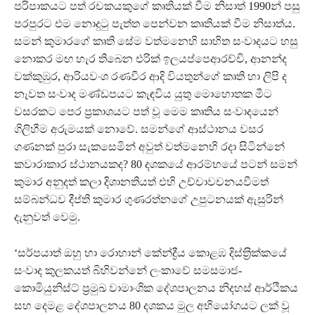
පරිපාකයට පත් රචකයකුගේ කෘතියක් වීම නිසාත් 1990න් පසු
පරපුරට එම නොදුටු පැත්ත පෙන්වන කෘතියක් වීම නිසාත්ය.
සමන් කුමාරගේ කෘති සේම වත්මනෙහි සාහිත සංවාදයට හසු
නොකර මඟ හැර තිබෙන එරික් ඉලයප්පෙආරච්චි, ආනන්ද
වක්කුඹුර, ආරියවංශ රණවීර ආදි වියතුන්ගේ කෘති හා ලිපි ද
නැවත සංවාද මණ්ඩපයට කැඳවිය යුතු මොහොතක මීට
වසරකට පෙර ප‍්‍රකාශයට පත් වූ මෙම කෘතිය සංවාදයෙන්
ගිලිහීම අරුමයක් නොවේ. සමන්ගේ ආස්ථානය වසර
ගණනක් පුරා සැකසෙමින් අවුත් වත්මනෙහි රදා සිටින්නේ
කවාරාකාර ස්ථානයකද? 80 දශකයේ ආරම්භයේ පටන් සමන්
කුමාර අනුදත් කලා දිශානතියත් එහි උච්චාවචනයවීමත්
සම්බන්ධව දීප්ති කුමාර ගුණරත්නගේ උපුටනයක් ඇසුරින්
දැනුවත් වෙමු.
‘සර්පයාත් ඔහු හා රොහාන් කේන්ද්‍රීය කොළඹ දිස්ත‍්‍රික්කයේ
සංවාද කුලකයත් බිහිවන්නේ ලංකාවේ සමසමාජ-
කොමියුනිස්ට් ප‍්‍රමුඛ වාමාංශික දේශපාලනය නිදහස් ආර්ථිකය
සහ දෙමළ දේශපාලනය 80 දශකය මුල අභියෝගයට ලක් වූ