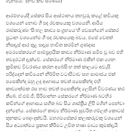
ගැනීමයි.’ (නව කවි සරණිය)
ආරම්භයේදී සේකර සිය ආස්ථානය තහවුරු කළේ කවියකු
වශයෙන් නොව ගී පද රචකයෙකු වශයෙනි. ආරිය
රාජකරුණා ‘සිංහල කාව්‍ය සංග‍්‍රහයෙ’හි පවසන්නේ සේකර
ප‍්‍රධාන වශයෙන්ම ගී පද රචකයෙකු බවය. එසේ වෙතත්
නිසඳැස් ආර තුළ සඳැස භාවිත කරමින් ගුණදාස
අමරසේකරගේ සාම්ප‍්‍රදායික කාව්‍ය නිර්මාණ සමීප වූ බව එහි
තවදුරටත් දැක්වේ. ‍සේකරගේ නිර්මාණ එකින් එක ගෙන
ක‍්‍රමිකව විවරණය කරන අබේසිංහ තත් කාලයට අවැසි
පරිද්දෙන් කවියෙන් නිර්මිත වටාපිටාව සහ සාමාජය එක්
පසෙකින්ද ඔහු ලද ආභාසය තවත් පසෙකින්ද එහි
කාව්‍යාත්මක රස භාව තවත් පසෙකින්ද ලෙසින් විවරණය කර
තිබේ. ඒ.එම්.ජී. සිරිමාන්න සේකරගේ නිර්මාණ බටහිර
කවීන්ගේ ආභාසය සහිත බව සිය ශාස්ත‍්‍රීය ලිපි මගින් පෙන්වා
දුන්නේය. සේකරගේ කාව්‍ය නිර්මාණ සුචරිත ගම්ලත් කොටස්
තුනකට බෙදා දක්වයි. මහගමසේකර කලාකරුවකු වශයෙන්
සිය අධ්‍යාත්මය ප‍්‍රකාශ කිරීමට උචිත භාෂා මාධ්‍ය කුමක්දැයි