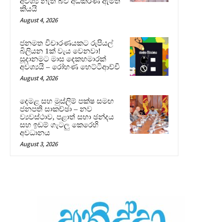
අවශ්‍ය නැති බව අධිකරණ ඇමති
කියයි
August 4, 2026
ජනමත විචාරණයකට රුපියල්
බිලියන 1ක් වැය වෙනවා!
සූදානමට මාස දෙකහමාරක්
අවශ්‍යයි – රෝහණ හෙට්ටිආච්චි
August 4, 2026
දෙමළ සහ මුස්ලිම් පක්ෂ සමඟ
ජනපති සාකච්ඡා – නව
ව්‍යවස්ථාව, පළාත් සභා ඡන්දය
සහ ඉඩම් ගැටලු කෙරෙහි
අවධානය
August 3, 2026