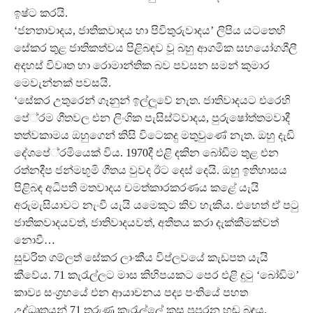
ඉෂ්ට කරයි.
‘ජනතාවාදය, ජාතිකවාදය හා පිවිතුරුවාදය’ ලිපිය යටතෙහි
සේකර තුළ ජාතිකත්වය පිළිබඳව වූ බහු ආගමික සහයෝගශීලී
අදහස් විවෘත හා රොමාන්තික බව පවසන සමන් කුමාර
මෙවැන්නක් පවසයි.
‘සේකර උතුරෙන් ගෑනුන් ඉල්ලූ‍වේ නැත. ජාතිවාදයට එරෙහි
පේ‍්‍රම ගීතවල එන ලිංගික පැසිස්ට්වාදය, පුරුෂෝත්තමවාදී
තත්වකාමය ඔහුගෙන් කිසි විටෙකදු මතුවුණේ නැත. ඔහු දැඩි
දේශපේ‍්‍රමියෙක් විය. 1970දී එළි දකින බෝඩිම තුළ එන
රත්නදීප ජන්මභූමි ගීතය වුවද ඊට දෙස් දෙයි. ඔහු ඉතිහාසය
පිළිබඳ අධිපති මතවාදය චමත්කාරකරණය කළේ යැයි
අරුමැසියාවට නැංවී යැයි යමෙකුට කිව හැකිය. එහෙත් ඒ පටු
ජාතිකවාදයවත්, ජාතිවාදයවත්, අතීතය කරා දැක්කීමක්වත්
නොවී…
සුචරිත ගම්ලත් සේකර ලාංකීය විප්ලවයේ කැඩපත යැයි
කීවේය. 71 කැරැල්ලට මාස කිහිපයකට පෙර එළි දුටු ‘බෝඩිම’
කාව්‍ය සංග‍්‍රහයේ එන ආයාචනය පද්‍ය පංතියේ පහත
උද්ධෘතයන් 71 තරුණ කැරැල්ලේ කස පුපුරන හඬ බඳුය.