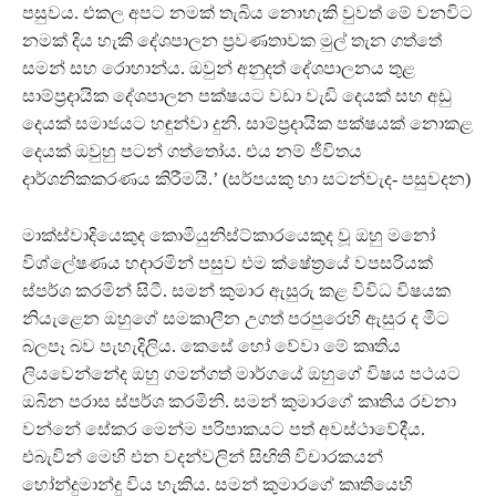
පසුවය. එකල අපට නමක් තැබිය නොහැකි වුවත් මේ වනවිට
නමක් දිය හැකි දේශපාලන ප‍්‍රවණතාවක මුල් තැන ගත්තේ
සමන් සහ රොහාන්ය. ඔවුන් අනුදත් දේශපාලනය තුළ
සාම්ප‍්‍රදායික දේශපාලන පක්ෂයට වඩා වැඩි දෙයක් සහ අඩු
දෙයක් සමාජයට හඳුන්වා දුනි. සාම්ප‍්‍රදායික පක්ෂයක් නොකළ
දෙයක් ඔවුහු පටන් ගත්තෝය. එය නම් ජීවිතය
දාර්ශනිකකරණය කිරීමයි.’ (සර්පයකු හා සටන්වැද- පසුවදන)
මාක්ස්වාදියෙකුද කොමියුනිස්ට්කාරයෙකුද වූ ඔහු මනෝ
විශ්ලේෂණය හදාරමින් පසුව එම ක්ෂේත‍්‍රයේ වපසරියක්
ස්පර්ශ කරමින් සිටී. සමන් කුමාර ඇසුරු කළ විවිධ විෂයක
නියැළෙන ඔහුගේ සමකාලීන උගත් පරපුරෙහි ඇසුර ද මීට
බලපෑ බව පැහැදිලිය. කෙසේ හෝ වේවා මේ කෘතිය
ලියවෙන්නේද ඔහු ගමන්ගත් මාර්ගයේ ඔහුගේ විෂය පථයට
ඔබින පරාස ස්පර්ශ කරමිනි. සමන් කුමාරගේ කෘතිය රචනා
වන්නේ සේකර මෙන්ම පරිපාකයට පත් අවස්ථාවේදීය.
එබැවින් මෙහි එන වදන්වලින් සිඟිති විචාරකයන්
හෝන්දුමාන්දු විය හැකිය. සමන් කුමාරගේ කෘතියෙහි