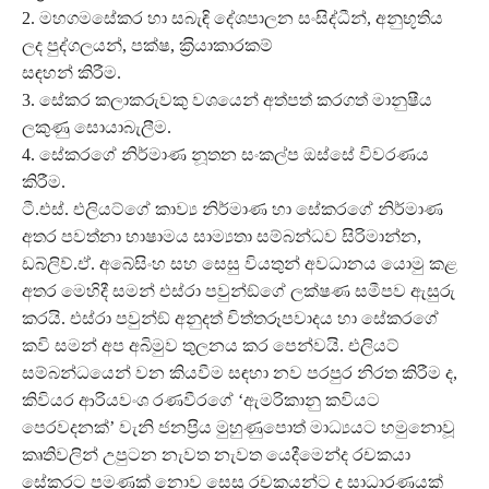
2. මහගමසේකර හා සබැඳි දේශපාලන සංසිද්ධීන්, අනුභූතිය
ලද පුද්ගලයන්, පක්ෂ, ක‍්‍රියාකාරකම්
සඳහන් කිරීම.
3. සේකර කලාකරුවකු වශයෙන් අත්පත් කරගත් මානුෂීය
ලකුණු සොයාබැලීම.
4. සේකරගේ නිර්මාණ නූතන සංකල්ප ඔස්සේ විවරණය
කිරීම.
ටී.එස්. එලියට්ගේ කාව්‍ය නිර්මාණ හා සේකරගේ නිර්මාණ
අතර පවත්නා භාෂාමය සාම්‍යතා සම්බන්ධව සිරිමාන්න,
ඩබ්ලිව්.ඒ. අබේසිංහ සහ සෙසු වියතුන් අවධානය යොමු කළ
අතර මෙහිදී සමන් එස්රා පවුන්ඞ්ගේ ලක්ෂණ සමීපව ඇසුරු
කරයි. එස්රා පවුන්ඞ් අනුදත් චිත්තරූපවාදය හා සේකරගේ
කවි සමන් අප අබිමුව තුලනය කර පෙන්වයි. එලියට්
සම්බන්ධයෙන් වන කියවීම සඳහා නව පරපුර නිරත කිරීම ද,
කිවියර ආරියවංශ රණවීරගේ ‘ඇමරිකානු කවියට
පෙරවදනක්’ වැනි ජනප‍්‍රිය මුහුණුපොත් මාධ්‍යයට හමුනොවූ
කෘතිවලින් උපුටන නැවත නැවත යෙදීමෙන්ද රචකයා
සේකරට පමණක් නොව සෙසු රචකයන්ට ද සාධාරණයක්