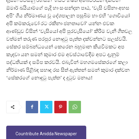
දෑසින් පවසනු රහසින්’ ගීයට හෂිත අබේවර්ධන දක්වන
ඕමාර් ඛයියාම්ගේ පැදි හා සංසන්දන පාඨ, ‘වැසි වසිනා අහස
අපි’ ගීය නිර්මාණය වූ දේශපාලන පසුබිම හා එහි ‘ගොවියෝ
අපි කම්කරුවෝ රට රකිනා ජනතාවෝ’ යන්න එවක
ආණ්ඩුව විසින් ‘වැසියෝ අපි පුරවැසියෝ’ කිරීම වැනි ගීතවල
වත්මන් තරුණ පරපුර නොදුටු පැත්ත දක්වන්නට සලස්වයි.
සේකර සම්බන්ධයෙන් කෙරෙන බහුමාන කියවීමකට අප
කැඳවා යන සමන් කුමාර එම අවස්ථාවේදීම අපට දැනුම්
පද්ධතියක් ද සමීප කරවයි. එබැවින් මහගමසේකරගේ කලා
නිර්මාණ පිළිබඳ සහෘද රස සිත් ඇත්තන් සමන් කුමාර දක්වන
‘සේකරගේ නොදුටු පැත්ත’ ද දුටුව මනාය!
Countribute Anidda Newspaper