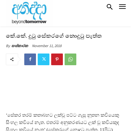
කේ.කේ. දුටු සේකරගේ නොදුටු පැත්ත
November 11, 2018
By
සංස්කාරක
‘සේකර තරම් කතාබහට ලක්වූ පට්ට ගැසූ නූතන කවියෙකු
සිංහල කවියේ නැත. එතරම් අනුකරණයට ලක් වූ කවියකුද
සිංහල කවියේ නැත’ (සේකරගේ නොදුටු පැත්ත, 11පිට)