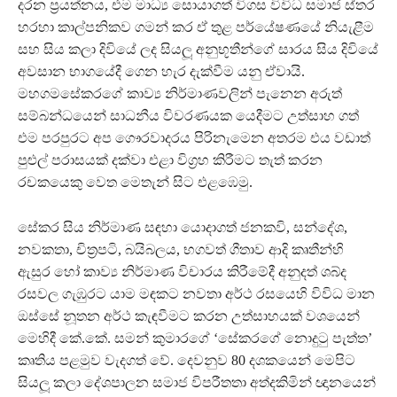
දරන ප‍්‍රයත්නය, එම මාධ්‍ය සොයාගත් විගස විවිධ සමාජ ස්තර
හරහා කාල්පනිකව ගමන් කර ඒ තුළ පර්යේෂණයේ නියැළීම
සහ සිය කලා දිවියේ ලද සියලූ‍ අනුභූතීන්ගේ සාරය සිය දිවියේ
අවසාන භාගයේදී ගෙන හැර දැක්වීම යනු ඒවායි.
මහගමසේකරගේ කාව්‍ය නිර්මාණවලින් පැනෙන අරුත්
සම්බන්ධයෙන් සාධනීය විවරණයක යෙදීමට උත්සාහ ගත්
එම පරපුරට අප ගෞරවාදරය පිරිනැමෙන අතරම එය වඩාත්
පුළුල් පරාසයක් දක්වා එළා විග‍්‍රහ කිරීමට තැත් කරන
රචකයෙකු වෙත මෙතැන් සිට එළඹෙමු.
සේකර සිය නිර්මාණ සඳහා යොදාගත් ජනකවි, සන්දේශ,
නවකතා, චිත‍්‍රපටි, බයිබලය, භගවත් ගීතාව ආදි කෘතීන්හි
ඇසුර හෝ කාව්‍ය නිර්මාණ විචාරය කිරීමේදී අනුදත් ශබ්ද
රසවල ගැඹුරට යාම මඳකට නවතා අර්ථ රසයෙහි විවිධ මාන
ඔස්සේ නූතන අර්ථ කැඳවීමට කරන උත්සාහයක් වශයෙන්
මෙහිදී කේ.කේ. සමන් කුමාරගේ ‘සේකරගේ නොදුටු පැත්ත’
කෘතිය පළමුව වැදගත් වේ. දෙවනුව 80 දශකයෙන් මෙපිට
සියලූ‍ කලා දේශපාලන සමාජ විපරීතතා අත්දකිමින් ඥානයෙන්