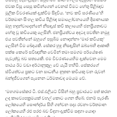
එවක විසූ සෙසු කවීන්ගෙන් වෙනස් වීමට හේතු පිළිබඳව
මූලික විවරණයක් දැක්වීම සිදුවිය. ‘නව කවි සරණියෙ’හි
වර්තමාන සිංහල කවිය පිළිබඳ සමාලෝචනයෙහි දිසානායක
ඔහු හඳුන්වාදෙන්නේ නිසඳැස් කවි කලායෙහි ජනප‍්‍රියතාවට
හේතු වූ කවියෙකු ලෙසිනි. ජනප‍්‍රියත්වය අදටද පවතින නමුදු
එය පවතින්නේ ඔහුගේ පසුබිම නොදන්නා ‘මාර කවියකු’
ලෙසින් වීම ඛේදයකි. සේකර හුදු නිසඳැසින් ඔබ්බෙහි ආකෘති
පක්ෂ කෙරේ සවිඥානික වෙමින් තමා සමගම පර්යේෂණ
පැවැත්වූ බව සත්‍යයකි. එම විවරණයෙහිම දැක්වෙන මෙම
පාඨය ඊට වඩා අර්ථානුකූල වේ යැයි හඟිමි. සේකරගේ
ස්වීයත්වය ප‍්‍රකට වන සාධනීය නූතන කවියකු වන රුවන්
බන්දුජීවගෙන් පැනෙන ධර්මතාවද මෙයම වේ.
‘මහගමසේකර ටී. එස්.එලියට් විසින් බහු ප‍්‍රචාරයට පත් කරන
ලද කාව්‍යෙපක‍්‍රමයක් වහල් කොට ගෙන තිබේ. එනම් පැරණි
ලෝකයෙහි සෞන්දර්ය සිහි ගන්වන පද්‍ය රචනා වර්තමාන
ලෝකයෙහි රළු පරළු බව විදහා දැක්වීම සඳහා යොදා