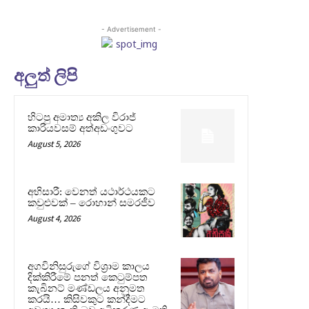
- Advertisement -
අලුත් ලිපි
හිටපු අමාත්‍ය අකිල විරාජ්
කාරියවසම් අත්අඩංගුවට
August 5, 2026
අභිසාරී: වෙනත් යථාර්ථයකට
කවුළුවක් – රොහාන් සමරජීව
August 4, 2026
අගවිනිසුරුගේ විශ්‍රාම කාලය
දික්කිරීමේ පනත් කෙටුම්පත
කැබිනට් මණ්ඩලය අනුමත
කරයි… කිසිවකුට කන්දීමට