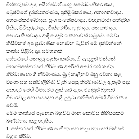
චිත්තරූපවාදය, අයින්ස්ටනියානු සමෝධානිකරණය,
බ්‍රෙෂ්ට්ගේ දුරස්ථකරණය, ප‍්‍රතිමුඛකරණය, අනාගතවාදය,
අභිසංස්කරණවාදය, ප‍්‍රංශ සංකේතවාදය, විඥානධාරා සන්දර්භ
රීතිය, පිවිතුරුවාදය, වික්ටෝරියානුවාදය, ජනතාවාදය,
පෞරාණිකවාදය ආදි යෙදුම් ගණනාවක් හමුවේ. මේවා
කිසිවකත් අප ප‍්‍රාමාණික නොවන බැවින් මේ දක්වන්නේ
කෘතිය පිළිබඳ දළ සටහනකි.
සේකරගේ නොදුටු පැත්ත කෘතියෙහි ඇතුළත් වන්නේ
මහගමසේකරගේ නිර්මාණ අතරින් තෝරාගත් කාව්‍ය
නිර්මාණ හා ගී නිර්මාණය. මුල් කාලීනව ඔහු රචනා කළ
ව්‍යංගා සහ සක්වාලිහිණි වැනි සෙසු නිර්මාණවල ඇතැම් පද්‍ය
අතහැර මෙහි විමසුමට ලක් කර ඇත. එනමුත් බහුතර
විචාරවල නොයෙදෙන පැදි උපුටා ගනිමින් මෙහි විවරණය
වෙයි.
මෙම කෘතියේ පැනෙන බහුවිධ මාන කොටස් කිහිපයකට
ඛණ්ඩනය කළ හැකිය.
1. සේකරගේ නිර්මාණ සාහිත්‍ය සහ කලා න්‍යායන් ඔස්සේ
විග‍්‍රහ කිරීම.