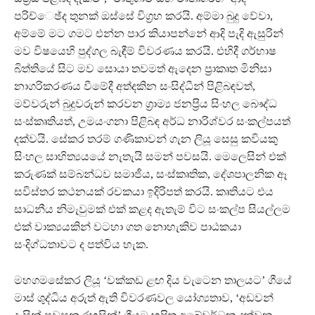
පරිච්ෙඡ්ද තුනක් ඔස්සේ විග‍්‍රහ කරයි. අම්මා බුදු වේවා,
අම්මේ මට ගමට එන්න පාර කියාපන්නේ ආදි පැදි ඇසුරින්
මව විෂයෙහි පුද්ගල බැඳීම් විවරණය කරයි. එහිදී ගර්භාෂ
බිත්තියේ සිට මව සොයා තවමත් ඇදෙන ප‍්‍රාකෘත මිනිසා
නාගරිකරණය වීමේදී අත්දකින සංසිද්ධීන් පිළිබඳවත්,
මව්වරුන් බුදුවරුන් කරවන ග‍්‍රාම්‍ය ජනප‍්‍රිය සිංහල බෞද්ධ
සංස්කෘතියත්, උමයංගනා පිළිබඳ අර්ධ නාරිශ්වර සංකල්පයත්
දක්වයි. සේකර තරම් ගණිකාවන් ගැන ලියූ සෙසු කවියකු
සිංහල සාහිත්‍යයයේ නැතැයි සමන් පවසයි. මෙලෙසින් එක්
කරුණක් සම්බන්ධව සමාජීය, සංස්කෘතික, දේශපාලනික ඈ
සවිස්තර කථනයක් රචකයා ඉදිරිපත් කරයි. කෘතියට එය
සාධනීය නිමැවුමක් එක් කළද ඇතැම් විට සංකල්ප සියල්ලම
එක් වාක්‍යයකින් වටහා ගත නොහැකිව පාඨකයා
සංදිග්ධතාවට ද පත්විය හැක.
මහගමසේකර ලියූ ‘වක්කඩ ළඟ දිය වැටෙන තාලයට’ ගීයේ
මාස් ශුද්ධිය අරුත් ඇති විවරණවල යෝග්‍යතාව, ‘අඩවන්