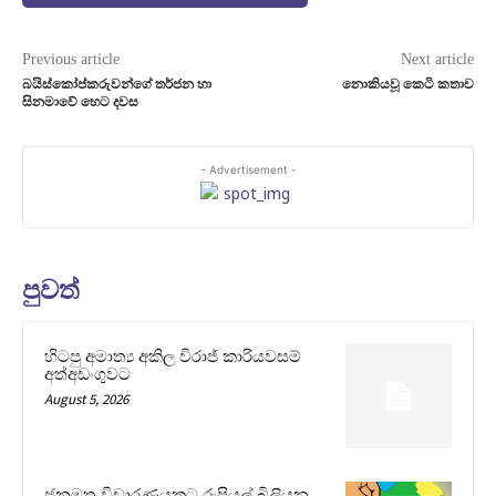
Previous article
Next article
බයිස්කෝප්කරුවන්ගේ තර්ජන හා
නොකියවූ කෙටි කතාව
සිනමාවේ හෙට දවස
- Advertisement -
පුවත්
හිටපු අමාත්‍ය අකිල විරාජ් කාරියවසම්
අත්අඩංගුවට
August 5, 2026
ජනමත විචාරණයකට රුපියල් බිලියන