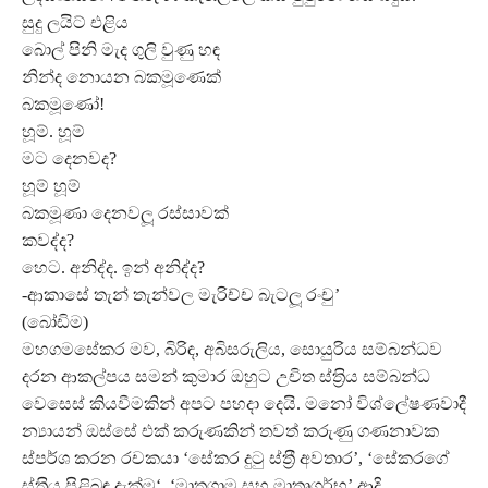
සුදු ලයිට් එළිය
බොල් පිනි මැද ගුලි වුණු හඳ
නින්ද නොයන බකමූණෙක්
බකමූණෝ!
හූම්. හූම්
මට දෙනවද?
හූම් හූම්
බකමූණා දෙනවලූ‍ රස්සාවක්
කවද්ද?
හෙට. අනිද්ද. ඉන් අනිද්ද?
-ආකාසේ තැන් තැන්වල මැරිච්ච බැටලූ‍ රංචු’
(බෝඩිම)
මහගමසේකර මව, බිරිඳ, අබිසරුලිය, සොයුරිය සම්බන්ධව
දරන ආකල්පය සමන් කුමාර ඔහුට උචිත ස්ත‍්‍රිය සම්බන්ධ
වෙසෙස් කියවීමකින් අපට පහදා දෙයි. මනෝ විශ්ලේෂණවාදී
න්‍යායන් ඔස්සේ එක් කරුණකින් තවත් කරුණු ගණනාවක
ස්පර්ශ කරන රචකයා ‘සේකර දුටු ස්ත‍්‍රී අවතාර’, ‘සේකරගේ
ස්ත‍්‍රිය පිළිබඳ දැක්ම‘, ‘මාතුගාම සහ මාතෘගර්භ’ ආදි