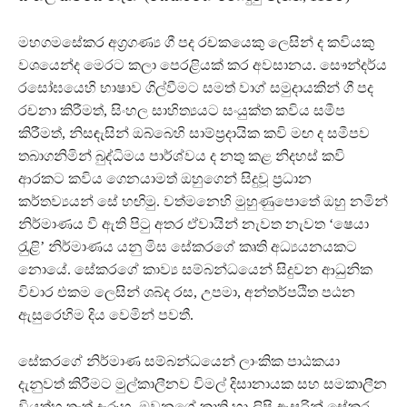
මහගමසේකර අග‍්‍රගණ්‍ය ගී පද රචකයෙකු ලෙසින් ද කවියකු
වශයෙන්ද මෙරට කලා පෙරළියක් කර අවසානය. සෞන්දර්ය
රසෝඝයෙහි භාෂාව ගිල්වීමට සමත් වාග් සමුදායකින් ගී පද
රචනා කිරීමත්, සිංහල සාහිත්‍යයට සංයුක්ත කවිය සමීප
කිරීමත්, නිසඳැසින් ඔබ්බෙහි සාම්ප‍්‍රදායික කවි මඟ ද සමීපව
තබාගනිමින් බුද්ධිමය පාර්ශ්වය ද නතු කළ නිදහස් කවි
ආරකට කවිය ගෙනයාමත් ඔහුගෙන් සිදුවූ ප‍්‍රධාන
කර්තව්‍යයන් සේ හඟිමු. වත්මනෙහි මුහුණුපොතේ ඔහු නමින්
නිර්මාණය වී ඇති පිටු අතර ඒවායින් නැවත නැවත ‘ෂෙයා
රැුළි’ නිර්මාණය යනු මිස සේකරගේ කෘති අධ්‍යයනයකට
නොයේ. සේකරගේ කාව්‍ය සම්බන්ධයෙන් සිදුවන ආධුනික
විචාර එකම ලෙසින් ශබ්ද රස, උපමා, අන්තර්පඨිත පඨන
ඇසුරෙහිම දිය වෙමින් පවතී.
සේකරගේ නිර්මාණ සම්බන්ධයෙන් ලාංකික පාඨකයා
දැනුවත් කිරීමට මුල්කාලීනව විමල් දිසානායක සහ සමකාලීන
වියත්හු තැත් දැරූහ. ඔවුනගේ කෘති හා ලිපි ඇසුරින් සේකර