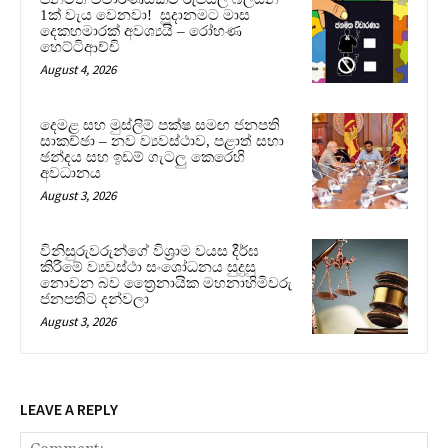
1ක් වැය වෙනවා! සූදානමට මාස
දෙකහමාරක් අවශ්‍යයි – රෝහණ
හෙට්ටිආච්චි
August 4, 2026
දෙමළ සහ මුස්ලිම් පක්ෂ සමඟ ජනපති
සාකච්ඡා – නව ව්‍යවස්ථාව, පළාත් සභා
ඡන්දය සහ ඉඩම් ගැටලු කෙරෙහි
අවධානය
August 3, 2026
විනිසුරුවරුන්ගේ විශ්‍රාම වයස දීර්ඝ
කිරීමේ ව්‍යවස්ථා සංශෝධනය සුදුසු
නොවන බව ත්‍රෛනායික මහනාහිමිවරු
ජනපතිට දන්වලා
August 3, 2026
LEAVE A REPLY