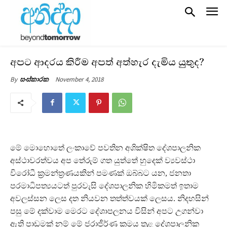
අපට ආදරය කිරීම අපත් අත්හැර දැමිය යුතුද?
November 4, 2018
By
සංස්කාරක
මේ මොහොතේ ලංකාවේ පවතින අශික්ෂිත දේශපාලනික
අස්ථාවරත්වය අප තේරුම් ගත යුත්තේ හුදෙක් ව්‍යවස්ථා
විරෝධී ක‍්‍රමන්ත‍්‍රණයකින් පමණක් ඔබ්බට යන, ජනතා
පරමාධිපත්‍යයටත් පුරවැසි දේශපාලනික හිමිකමත් ඉතාම
අවලස්සන ලෙස දත නියවන තත්ත්වයක් ලෙසය. නිදහසින්
පසු මේ දක්වාම මෙරට දේශාපලනය විසින් අපට උගන්වා
ඇති පාඩමක් නම් මේ ජරාජීර්ණ ක‍්‍රමය තුළ දේශපාලනික