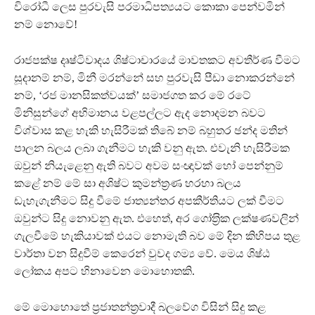
විරෝධී ලෙස පුරවැසි පරමාධිපත්‍යයට කොකා පෙන්වමින්
නම් නොවේ!
රාජපක්ෂ දෘෂ්ටිවාදය ශිෂ්ටාචාරයේ මාවතකට අවතීර්ණ වීමට
සූදානම් නම්, මිනී මරන්නේ සහ පුරවැසි පීඩා නොකරන්නේ
නම්, ‘රජ මානසිකත්වයක්’ සමාජගත කර මේ රටේ
මිනිසුන්ගේ අභිමානය වළපල්ලට ඇද නොදමන බවට
විශ්වාස කළ හැකි හැසිරීමක් තිබේ නම් බහුතර ඡන්ද මතින්
පාලන බලය ලබා ගැනීමට හැකි වනු ඇත. එවැනි හැසිරීමක
ඔවුන් නියැළෙනු ඇති බවට අවම සංඥාවක් හෝ පෙන්නුම්
කළේ නම් මේ සා අශිෂ්ට කුමන්ත‍්‍රණ හරහා බලය
ඩැහැගැනීමට සිදු වීමේ ජාත්‍යන්තර අපකීර්තියට ලක් වීමට
ඔවුන්ට සිදු නොවනු ඇත. එහෙත්, අර ගෝත‍්‍රික ලක්ෂණවලින්
ගැලවීමේ හැකියාවක් එයට නොමැති බව මේ දින කිහිපය තුළ
වාර්තා වන සිදුවීම් කෙරෙන් වුවද ගම්‍ය වේ. මෙය ශිෂ්ඨ
ලෝකය අපට හිනාවෙන මොහොතකි.
මේ මොහොතේ ප‍්‍රජාතන්ත‍්‍රවාදී බලවේග විසින් සිදු කළ