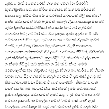
යුතුවම ඇති මෙහෙවරක් නම් මේ ව්‍යවස්ථා විරෝධී
කුමන්ත‍්‍රණය පරාජය කිරීම වෙනුවෙන් තම වපසරියෙන්
සහාය පළ කිරීම මිස මේ බොරදියේ කරවටක් ගිලී තමන්ගේ
පක්ෂ වෙනුවෙන් මාළු බෑමවත්, පෞද්ගලික න්‍යායපත‍්‍ර මත මේ
කුමන්ත‍්‍රණය සාධාරණීකරණය කරන්නට අර ඇදීමවත්
නොවන බවද අවධාරණය විය යුතුය. අපට අනුව නම් මේ
පවතින තත්ත්වය තුළ ‘ප‍්‍රධාන පක්ෂ මොකක් බලයට ආවත්
එකයි, දැන් ඕනෑ විකල්ප බලවේගයක්‘ වැනි න්‍යායපත‍්‍ර
යොදාගෙන ප‍්‍රජාතන්ත‍්‍රවාදී බලවේග අඩපණ කිරීමත්, විහිළුවට
ලක් කිරීමත් ඇත්තෙන්ම නුදුරේදීම ඔවුන්ගේම බෙල්ල කපා
ගැනීමේ ගිවිසුමකට අත්සන් තැබීමක් වැනි ය. මෙම
දේශපාලනික කුමන්ත‍්‍රණය ඔඩු දුවන්නට ඉඩ හැරීමෙන් නියත
වශයෙන්ම සිදු වන්නේ තමනුත් පරාජය වී ප‍්‍රජාතන්ත‍්‍රවාදයත්
තිබෙනවාටත් වඩා විනාශ වී යාම පමණකි. ‘තිබෙනවාටත්
වඩා’ යන්න අප අවධාරණය කරන්නේද මේ මොහොතේ
ප‍්‍රජාතන්ත‍්‍රවාදය වෙනුවෙන් අපට කළ හැකි එකම දෙය නම්
පවතින ප‍්‍රායෝගික විකල්ප අතරින් ‘අවම හානියක්’ ඇති
විකල්පය තෝරාගැනීම හැර අන් මාවතක් ඉතිරිව නැති බව