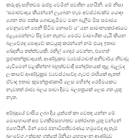
කරුණු සහිතවම ඔප්පු වෙමින් පවතින හෙයිනි. මේ නිසා
‘සමාජවාදය කියන්නේ ලැබෙන හැම අවස්ථාවක්ම යොදා
ගෙන තම පක්ෂ ගොඩදැමීමට මාන බැලීම මිස සමාජය
වෙනුවෙන් පෙනී සිටීම නොවේ ය’ යන සාමාන්‍යකරණයට
එළැඹෙන්නට සිදු වන තැනට මෙරට වාමාංශික යැයි කියන
බලවේගද පොදුවේ කටයුතු කරන්නේ නම් එයද ඉතාම
ඛේදනීය තත්ත්වයකි. රනිල් ගෙදර යවන්න, එහෙත්
ප‍්‍රජාතන්ත‍්‍රවාදයත්, ආණ්ඩුකම ව්‍යවස්ථාවත් අනිවාර්ය නිවාඩු
යැවීමෙන් වළකින්න! බහුත්වවාදී සන්දර්භයක් තුළ බැලූ‍වද
ලංකාවේ ආණ්ඩුක‍්‍රම ව්‍යවස්ථාවේද ගැටළු රාශියක් ඇතත්
ඒවාද ඉතාම කුමන්ත‍්‍රණකාරී ලෙස මහින්ද රෙජීමයකට
නැවතත් රාජ්‍ය බලය පාවා දීමට බලපත‍්‍රයක් ලෙස ගත යුතු
නැත.
අර්බුදයේ වාසිය ලබා දිය යුත්තේ කා වෙතද යන්න මේ
මොහොතේ අප වගකීම්සහගතව තෝරාගත යුතු වන්නේ
එහෙයිනි. මින් පෙර ජනාධිපතිවරණය හමුවේද ඇතැම්
බලවේග උත්සාහ ගත්තේ ඊනියා යහපාලන ආණ්ඩුව