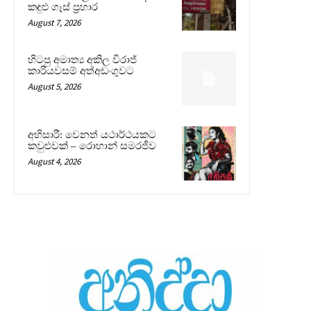
කඳුළු ගෑස් ප්‍රහාර
August 7, 2026
හිටපු අමාත්‍ය අකිල විරාජ්
කාරියවසම් අත්අඩංගුවට
August 5, 2026
අභිසාරී: වෙනත් යථාර්ථයකට
කවුළුවක් – රොහාන් සමරජීව
August 4, 2026