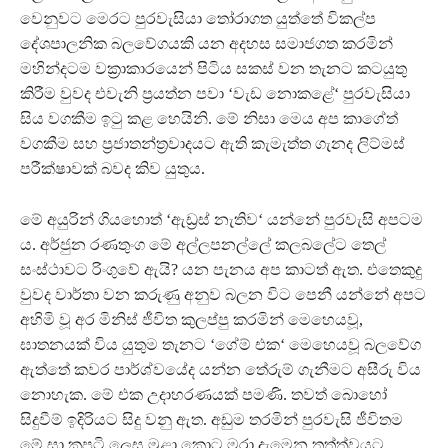
වෙනුවට මෙරට පුරවැසියා තෝරාගත යුත්තේ විකල්ප
දේශපාලනික බලවේගයකි යන අදහස සමාජගත කරමින්
මහින්දටම වක‍්‍රාකාරයෙන් පිටිය සකස් වන තැනට කටයුතු
කිරීම වුවද එවැනි ප‍්‍රයත්න පවා ‘වැඩ නොකළේ‘ පුරවැසියා
සිය වගකීම ඉටු කළ හෙයිනි. මේ නිසා මෙය අප කාගේත්
වගකීම සහ ප‍්‍රජාතන්ත‍්‍රවාදයට ඇති කැමැත්ත ගැනද ලිට්මස්
පරීක්ෂාවක් බවද කිව යුතුය.
මේ අයුරින් ගියහොත් ‘ඇඩ‍්‍රස් නැතිව‘ යන්නේ පුරවැසි අපටම
ය. අර්ජුන රණතුංග මේ අල්ලපනල්ලේ කලබලේට තෙල්
සංස්ථාවට රිංගුවේ ඇයි? යන පැනය අප කාටත් ඇත. එතෙකුදු
වුවද වාර්තා වන කරුණු අනුව බලන විට පෙනී යන්නේ අපට
අහිමි වූ අර මිනිස් ජීවිත කුලප්පු කරමින් මෙහෙයවූ,
ඝාතනයක් විය යුතුම තැනට ‘ගේම් එක‘ මෙහෙයවූ බලවේග
ඇත්තේ කවර පාර්ශ්වයේද යන්න තේරුම් ගැනීමට අසීරු විය
නොහැක. මේ එක උදාහරණයක් පමණි. තවත් බොහෝ
සිදුවීම් ඉදිරියට සිදු වනු ඇත. අඩුම තරමින් පුරවැසි ජීවිතම
මේ සා කපටි ලෙස මුළා කොට මරා දැමෙන තත්ත්වයට