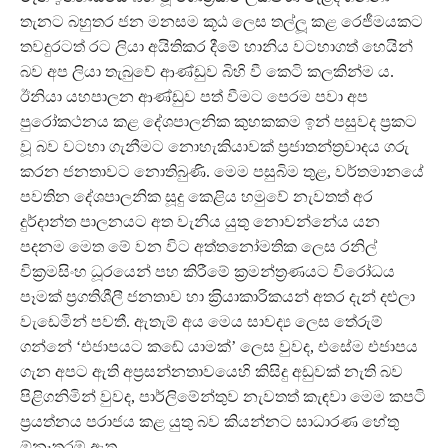
තැනට බහුතර ජන මනසම කූඨ ලෙස තල්ලූ‍ කළ රෙජීමයකට
තවදුරටත් රට ලියා අයිතිකර දීමේ හානිය වටහාගත් හෙයින්
බව අප ලියා තැබුවේ ආණ්ඩුව බිහි වී කෙටි කලකින්ම ය.
ඊනියා යහපාලන ආණ්ඩුව පත් වීමට පෙරම පවා අප
පුරෝකථනය කළ දේශපාලනික කුහකකම ඉන් පසුවද ප‍්‍රකට
වූ බව වටහා ගැනීමට නොහැකියාවක් ප‍්‍රජාතන්ත‍්‍රවාදය ගරු
කරන ජනතාවට නොතිබුණි. මෙම පසුබිම තුළ, වර්තමානයේ
පවතින දේශපාලනික සූදු කෙළිය හමුවේ නැවතත් අර
දුර්දාන්ත පාලනයට අත වැනිය යුතු නොවන්නේය යන
පදනම මෙත මේ වන විට අත්තනෝමතික ලෙස රනිල්
වික‍්‍රමසිංහ ධූරයෙන් පහ කිරීමේ ක‍්‍රමන්ත‍්‍රණයට විරෝධය
පෑමක් ප‍්‍රගතිශීලී ජනතාව හා ක‍්‍රියාකාරිකයන් අතර දැන් දළුලා
වැඩෙමින් පවතී. ඇතැම් අය මෙය සාවද්‍ය ලෙස තේරුම්
ගන්නේ ‘එජාපයට කඬේ යාමක්’ ලෙස වුවද, එසේම එජාපය
ගැන අපට ඇති අප‍්‍රසන්නතාවයෙහි කිසිදු අඩුවක් නැති බව
පිළිගනිමින් වුවද, පාර්ලිමේන්තුව නැවතත් කැඳවා මෙම කපටි
ප‍්‍රයත්නය පරාජය කළ යුතු බව කියන්නට සාධාරණ හේතු
ඕනෑතරම් ඇත.