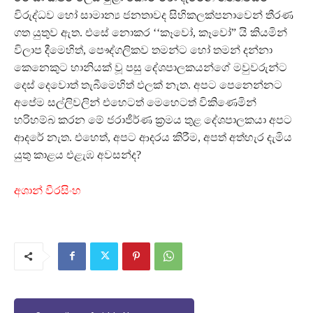
විරුද්ධව හෝ සාමාන්‍ය ජනතාවද සිහිකලක්පනාවෙන් තීරණ
ගත යුතුව ඇත. එසේ නොකර ‘‘කෑවෝ, කෑවෝ”‍ යි කියමින්
විලාප දීමෙහිත්, පෞද්ගලිකව තමන්ට හෝ තමන් දන්නා
කෙනෙකුට හානියක් වූ පසු දේශපාලකයන්ගේ මවුවරුන්ට
දෙස් දෙවොත් තැබීමෙහිත් ඵලක් නැත. අපට පෙනෙන්නට
අපේම සල්ලිවලින් එහෙටත් මෙහෙටත් විකිණෙමින්
හරිහම්බ කරන මේ ජරාජීර්ණ ක‍්‍රමය තුළ දේශපාලකයා අපට
ආදරේ නැත. එහෙත්, අපට ආදරය කිරීම, අපත් අත්හැර දැමිය
යුතු කාළය එළැඹ අවසන්ද?
අශාන් වීරසිංහ