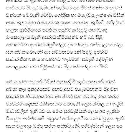
ආකාරය ය. ඇත්තටම අප විරුද්ධ වන්නේ මේ අසික්කිත
භාවිතයට යි. පුරවැසියන් හැටියට අප ජීවත් වන්නට කැමති
වන්නේ මෙවැනි මෝඩ, ගෝත‍්‍රික හා ම්ලේච්ඡු ලක්ෂණ විසින්
අපව බැඳ තබන රාජ්‍ය අවකාශයක නොවන බැවිනි. රනිල්ගේ
පාලන ආශිර්වාදය පවතින පසුබිමක සිදු වූ මහ බැංකු
මංකොල්ලය වැනි අපරාධ කිසිසේත්ම හරි බව පිළි
නොගන්නා අතරම තාජුඞීන්ලා, ලසන්තලා, එක්නැලිගොඩලා
සහ තවත් බොහෝ අය සම්බන්ධයෙන් සිදු වූ අපරාධ
සාධාරණීකරණය කරන්නට ‘ගැම්මක්’ එවැනි දේවලින්
නොලැබෙන බව පිළිගන්නට සිදු වන්නේද එහෙයිනි.
මේ අතරම ජනපති විසින් මෑතකදී විදෙස් තානාපතිවරුන්
අමතා කළ ප‍්‍රකාශයකට අනුව අපට එළැඹෙන්නට සිදු වන
සාධාරණ නිගමනය නම් අප ජීවත් වන රට පාලනය කරන
ව්‍යවස්ථා දෙකක් එකිනෙකට පටහැනි ලෙස සිංහල හා ඉංග‍්‍රීසි
මාධ්‍යවලින් ඇති බව ය. මෙය පුරවැසියන් ලෙස අප ලැජ්ජා
විය යුතු තත්ත්වයකි. ඔහුගේ ගේම උපරිමයටම ඔඩු දුවා ඇති
කැත විලාසය ඔප්පු කරන තත්ත්වයකි. පුරවැසියන් ලෙස අප