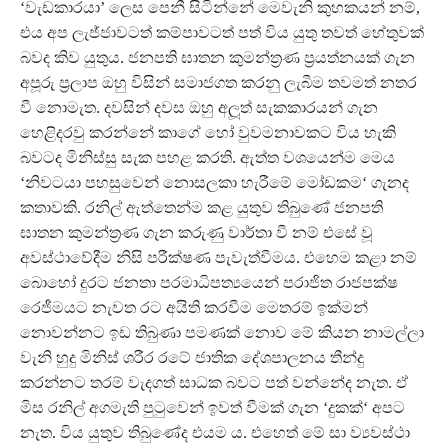
‘වැඩකාරයා’ ලෙස පෙනී සිටින්නේ මෙවැනි කුහකයන් නම්,
එය අප ලැජ්ජාවටත් කම්පාවටත් පත් විය යුතු තවත් හේතුවක්
බවද කිව යුතුය. ජනපති ඝාතන කුමන්ත‍්‍රණ ප‍්‍රයත්නයක් ගැන
අපූරු ප‍්‍රලාප ඔහු විසින් සමාජගත කරනු ලැබීම තවමත් නතර
වී නොමැත. දවසින් දවස ඔහු අලූ‍ත් සැකකාරයන් ගැන
හෙළිදරවු කරන්නේ කාගේ හෝ වුවමනාවකට විය හැකි
බවටද මිනිස්සු සැක පහළ කරති. ඇත්ත වශයෙන්ම මෙය
‘නිවටයා පහසුවෙන් නොසලකා හැරීමේ මෝඩකම‘ ගැනද
කතාවකි. රනිල් ඇත්තෙන්ම කළ යුතුව තිබුණේ ජනපති
ඝාතන කුමන්ත‍්‍රණ ගැන කරුණු වාර්තා වී නම් එසේ වූ
අවස්ථාවේදීම නිසි පරීක්ෂණ පැවැත්වීමය. එහෙම කළා නම්
බොහෝ දුරට ජනතා පරමාධිපත්‍යයෙන් පරාජිත රාජපක්ෂ
රෙජීමයට නැවත රට අයිති කරවීම මෙතරම් ඉක්මන්
නොවන්නට ඉඩ තිබුණා පමණක් නොව මේ කියන නාමල්ලා
වැනි හුදු මිනිස් ශරීර රටේ ජාතික දේශපාලනය තීන්දු
කරන්නට තරම් වැදගත් සාධක බවට පත් වන්නේද නැත. ඒ
මිස රනිල් අගමැති පුටුවෙන් ඉවත් වීමක් ගැන ‘දුකක්‘ අපට
නැත. විය යුතුව තිබුණේද එයම ය. එහෙත් මේ සා ව්‍යවස්ථා