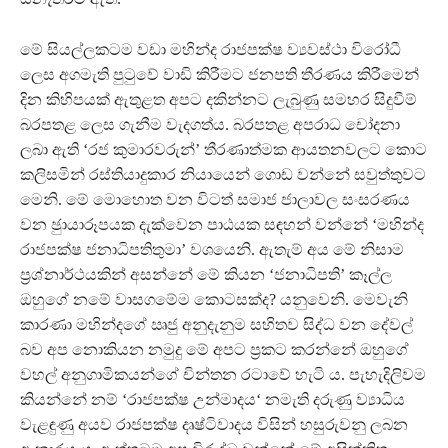
මේ සියල්ලකටම වඩා මහින්ද රාජපක්ෂ ව්‍යවස්ථා විරෝධී
ලෙස අගමැති පුටුවේ වාඩි කිරීමට ජනපති තීරණය කිරීමෙන්
දින කිහිපයක් ඇතුළත අපට දකින්නට ලැබුණු සමහර සිදුවීම්
බරපතළ ලෙස ගැනීම වැදගත්ය. බරපතළ අපරාධ චෝදනා
ලබා ඇති ‘රජ කුමාරවරුන්’ තීරණාත්මක ආයතනවලට කොට
කලිසමින් රස්තියාදුකාර නියායෙන් ගොඩ වන්නේ සවුත්තුවට
මෙනි. මේ මොහොත වන විටත් සමාජ ජාලාවල සංසරණය
වන ඡුායාරූපයක දැක්වෙන පාඨයක සඳහන් වන්නේ ‘මහින්ද
රාජපක්ෂ ජනාධිපතිතුමා’ වශයෙනි. ඇතැම් අය මේ නිසාම
ප‍්‍රශ්නාර්ථයකින් අසන්නේ මේ කියන ‘ජනාධිපති’ කෑල්ල
ඔහුගේ නමේ වාසගමේම කොටසක්ද? යනුවෙනි. මෙවැනි
කාරණා මහින්දගේ ඍජු අනුදැනුම සහිතව සිද්ධ වන දේවල්
බව අප නොකියන නමුදු මේ අපට ප‍්‍රකට කරන්නේ ඔහුගේ
වහල් අනුගාමිකයන්ගේ චින්තන රටාවේ හැටි ය. පැහැදිලිවම
කියන්නේ නම් ‘රාජපක්ෂ උන්මාදය‘ නමැති දරුණු ව්‍යාධිය
වැළඳුණු අයව රාජපක්ෂ දෘෂ්ටිවාදය විසින් හසුරුවනු ලබන