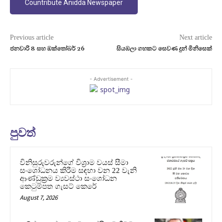
Countribute Anidda Newspaper
Previous article
Next article
ජනවාරි 8 සහ ඔක්තෝබර් 26‍
සියඹලා ගහකට සෙවණ දුන් මිනිසෙක්
- Advertisement -
පුවත්
විනිසුරුවරුන්ගේ විශ්‍රාම වයස් සීමා
සංශෝධනය කිරීම සඳහා වන 22 වැනි
ආණ්ඩුක්‍රම ව්‍යවස්ථා සංශෝධන
කෙටුම්පත ගැසට් කෙරේ
August 7, 2026