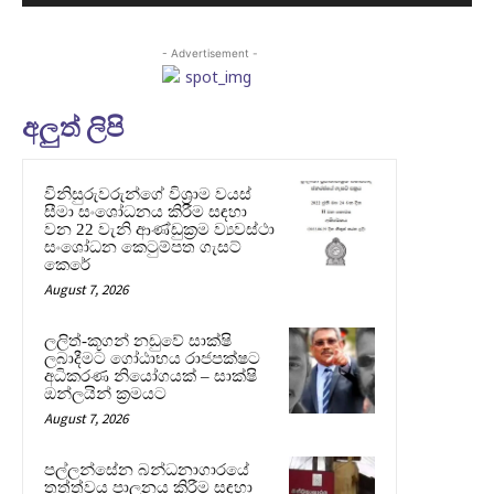
- Advertisement -
අලුත් ලිපි
විනිසුරුවරුන්ගේ විශ්‍රාම වයස්
සීමා සංශෝධනය කිරීම සඳහා
වන 22 වැනි ආණ්ඩුක්‍රම ව්‍යවස්ථා
සංශෝධන කෙටුම්පත ගැසට්
කෙරේ
August 7, 2026
ලලිත්-කූගන් නඩුවේ සාක්ෂි
ලබාදීමට ගෝඨාභය රාජපක්ෂට
අධිකරණ නියෝගයක් – සාක්ෂි
ඔන්ලයින් ක්‍රමයට
August 7, 2026
පල්ලන්සේන බන්ධනාගාරයේ
තත්ත්වය පාලනය කිරීම සඳහා