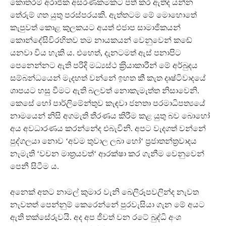
කොතරම් අරාජික අසරණකමකට පත් කර ඇතිද යන්න
තේරුම් ගත යුතු පරස්පරයකි. ඇත්තටම මේ මොහොතේ
කැපුවත් කොළ කුලකයට අයත් එජාප සාමාජිකයන්
කොන්දේසිවිරහිතව තම නායකයන් වෙනුවෙන් කඬේ
යනවා විය හැකි ය. එහෙත්, දැනටමත් ඇස් පනාපිට
පෙනෙන්නට ඇති පරිදි මධ්‍යස්ථ ක‍්‍රියාකාරීන් මේ අර්බුදය
සම්බන්ධයෙන් මැදහත් වන්නේ ඉහත කී කැත දෘෂ්ටිවාදයේ
ශාපයට හසු වීමට ඇති බලවත් නොකැමැත්ත නිසාවෙනි.
කෙසේ හෝ පාර්ලිමේන්තුව කැඳවා ජනතා පරමාධිපත්‍යයේ
නාමයෙන් නිසි අගමැති තීරණය කිරීම කළ යුතු බව බොහෝ
අය අවධාරණය කරන්නේද එබැවිනි. අපට වැදගත් වන්නේ
පුද්ගලයා නොව ‘අවම තුවාල ලබා හෝ‘ ප‍්‍රජාතන්ත‍්‍රවාදය
නැමැති ‘වචන මාත‍්‍රයවත්‘ ආරක්ෂා කර ගැනීම වෙනුවෙන්
පෙනී සිටීම ය.
අනෙක් අතට නාමල් කුමාර වැනි‍ බෙලිරූපවලින්ද නැවත
නැවතත් පෙන්නුම් කෙරෙන්නේ පුරවැසියා ගැන මේ අයට
ඇති තක්සේරුවයි. අද අප ජීවත් වන රටේ බුද්ධි අංශ