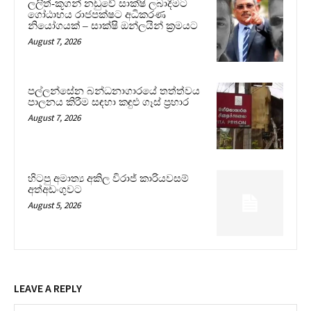
ලලිත්-කූගන් නඩුවේ සාක්ෂි ලබාදීමට
ගෝඨාභය රාජපක්ෂට අධිකරණ
නියෝගයක් – සාක්ෂි ඔන්ලයින් ක්‍රමයට
August 7, 2026
පල්ලන්සේන බන්ධනාගාරයේ තත්ත්වය
පාලනය කිරීම සඳහා කඳුළු ගෑස් ප්‍රහාර
August 7, 2026
හිටපු අමාත්‍ය අකිල විරාජ් කාරියවසම්
අත්අඩංගුවට
August 5, 2026
LEAVE A REPLY