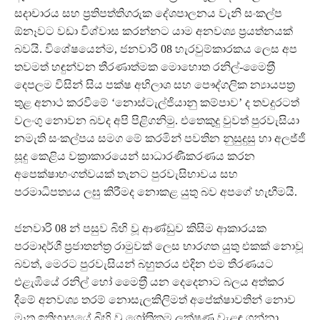
සදාචාරය සහ ප‍්‍රතිපත්තිගරුක දේශපාලනය වැනි සංකල්ප
ඕනෑවට වඩා විශ්වාස කරන්නට යාම අනවශ්‍ය ප‍්‍රයත්නයක්
බවයි. විශේෂයෙන්ම, ජනවාරි 08 හැරවුම්කාරකය ලෙස අප
තවමත් හඳුන්වන තීරණාත්මක මොහොත රනිල්-මෛත‍්‍රී
දෙපලම විසින් සිය පක්ෂ අභිලාශ සහ පෞද්ගලික න්‍යායපත‍්‍ර
තුළ අනාථ කරවීමේ ‘නොස්ටැල්ජියානු කම්පාව’ ද තවදුරටත්
වලංගු නොවන බවද අපි පිළිගනිමු. එතෙකුදු වුවත් පුරවැසියා
නමැති සංකල්පය සමග මේ කරමින් පවතින නුසුදුසු හා අලජ්ජී
සූදු කෙළිය වක‍්‍රාකාරයෙන් සාධාරණීකරණය කරන
අපෙක්ෂාභංගත්වයක් තැනට පුරවැසිභාවය සහ
පරමාධිපත්‍යය ලඝු කිරීමද නොකළ යුතු බව අපගේ හැඟීමයි.
ජනවාරි 08 න් පසුව බිහි වූ ආණ්ඩුව කිසිම ආකාරයක
පරමාදර්ශී ප‍්‍රජාතන්ත‍්‍ර රාමුවක් ලෙස භාරගත යුතු එකක් නොවූ
බවත්, මෙරට පුරවැසියන් බහුතරය එදින එම තීරණයට
එළැඹියේ රනිල් හෝ මෛත‍්‍රී යන දෙදෙනාට බලය අත්කර
දීමේ අනවශ්‍ය තරම් නොසැලකිලිමත් අපේක්ෂාවතින් නොව
මෑත ඉතිහාසයේ බිහි වූ ගෝත‍්‍රිකම ලක්ෂණ වැළඳ ගන්නා