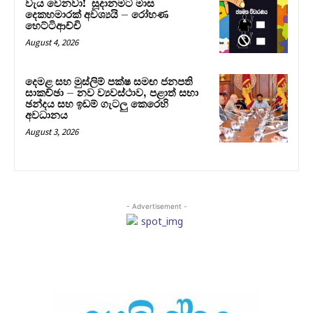
වැය වෙනවා! සූදානමට මාස
දෙකහමාරක් අවශ්‍යයි – රෝහණ
හෙට්ටිආච්චි
August 4, 2026
දෙමළ සහ මුස්ලිම් පක්ෂ සමඟ ජනපති
සාකච්ඡා – නව ව්‍යවස්ථාව, පළාත් සභා
ඡන්දය සහ ඉඩම් ගැටලු කෙරෙහි
අවධානය
August 3, 2026
- Advertisement -