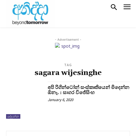
- Advertisement -
TAG
sagara wijesinghe
අපි රිගින්ටෝන් සංස්කෘතියෙන් මිදෙන්න
ඕනෑ. : සාගර විජේසිංහ
January 6, 2020
දේදුන්න