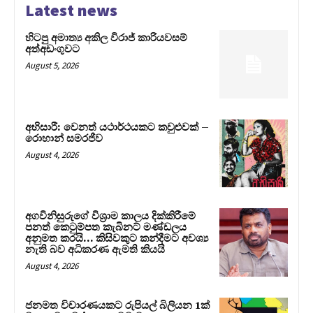
Latest news
හිටපු අමාත්‍ය අකිල විරාජ් කාරියවසම්
අත්අඩංගුවට
August 5, 2026
අභිසාරී: වෙනත් යථාර්ථයකට කවුළුවක් –
රොහාන් සමරජීව
August 4, 2026
අගවිනිසුරුගේ විශ්‍රාම කාලය දික්කිරීමේ
පනත් කෙටුම්පත කැබිනට් මණ්ඩලය
අනුමත කරයි… කිසිවකුට කන්දීමට අවශ්‍ය
නැති බව අධිකරණ ඇමති කියයි
August 4, 2026
ජනමත විචාරණයකට රුපියල් බිලියන 1ක්