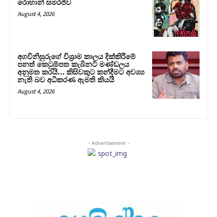
රොහාන් සමරජීව
August 4, 2026
අගවිනිසුරුගේ විශ්‍රාම කාලය දික්කිරීමේ
පනත් කෙටුම්පත කැබිනට් මණ්ඩලය
අනුමත කරයි… කිසිවකුට කන්දීමට අවශ්‍ය
නැති බව අධිකරණ ඇමති කියයි
August 4, 2026
- Advertisement -