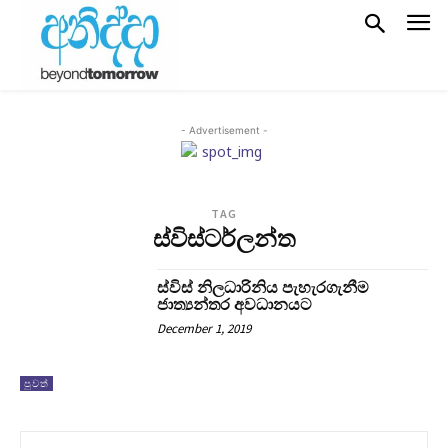
- Advertisement -
TAG
ස්විස්ටර්ලන්ත
ස්විස් නිලධාරිනිය පැහැරගැනීම
ජාත්‍යන්තර අවධානයට
December 1, 2019
පුවත්