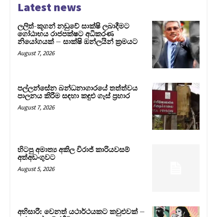
Latest news
ලලිත්-කූගන් නඩුවේ සාක්ෂි ලබාදීමට
ගෝඨාභය රාජපක්ෂට අධිකරණ
නියෝගයක් – සාක්ෂි ඔන්ලයින් ක්‍රමයට
August 7, 2026
පල්ලන්සේන බන්ධනාගාරයේ තත්ත්වය
පාලනය කිරීම සඳහා කඳුළු ගෑස් ප්‍රහාර
August 7, 2026
හිටපු අමාත්‍ය අකිල විරාජ් කාරියවසම්
අත්අඩංගුවට
August 5, 2026
අභිසාරී: වෙනත් යථාර්ථයකට කවුළුවක් –