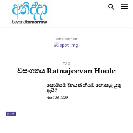
- Advertisement -
TAG
වසංගතය Ratnajeevan Hoole
කොමිසම දිනයක් නියම නොකළ යුතු
ඇයි?
April 20, 2020
පුවත්