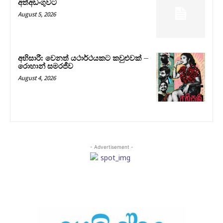
අත්අඩංගුවට
August 5, 2026
අභිසාරී: වෙනත් යථාර්ථයකට කවුළුවක් –
රොහාන් සමරජීව
August 4, 2026
- Advertisement -