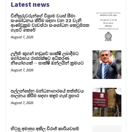
Latest news
විනිසුරුවරුන්ගේ විශ්‍රාම වයස් සීමා
සංශෝධනය කිරීම සඳහා වන 22 වැනි
ආණ්ඩුක්‍රම ව්‍යවස්ථා සංශෝධන කෙටුම්පත
ගැසට් කෙරේ
August 7, 2026
ලලිත්-කූගන් නඩුවේ සාක්ෂි ලබාදීමට
ගෝඨාභය රාජපක්ෂට අධිකරණ
නියෝගයක් – සාක්ෂි ඔන්ලයින් ක්‍රමයට
August 7, 2026
පල්ලන්සේන බන්ධනාගාරයේ තත්ත්වය
පාලනය කිරීම සඳහා කඳුළු ගෑස් ප්‍රහාර
August 7, 2026
හිටපු අමාත්‍ය අකිල විරාජ් කාරියවසම්