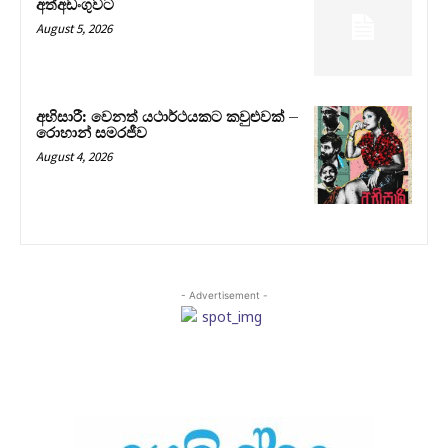
අත්අඩංගුවට
August 5, 2026
අභිසාරී: වෙනත් යථාර්ථයකට කවුළුවක් –
රොහාන් සමරජීව
August 4, 2026
- Advertisement -