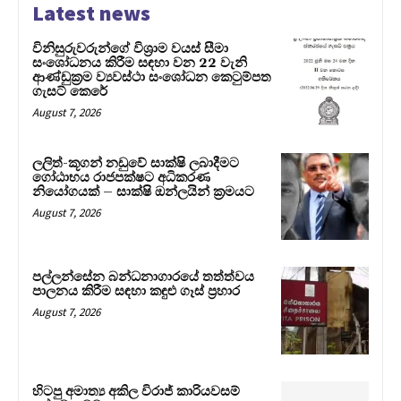
Latest news
විනිසුරුවරුන්ගේ විශ්‍රාම වයස් සීමා
සංශෝධනය කිරීම සඳහා වන 22 වැනි
ආණ්ඩුක්‍රම ව්‍යවස්ථා සංශෝධන කෙටුම්පත
ගැසට් කෙරේ
August 7, 2026
ලලිත්-කූගන් නඩුවේ සාක්ෂි ලබාදීමට
ගෝඨාභය රාජපක්ෂට අධිකරණ
නියෝගයක් – සාක්ෂි ඔන්ලයින් ක්‍රමයට
August 7, 2026
පල්ලන්සේන බන්ධනාගාරයේ තත්ත්වය
පාලනය කිරීම සඳහා කඳුළු ගෑස් ප්‍රහාර
August 7, 2026
හිටපු අමාත්‍ය අකිල විරාජ් කාරියවසම්