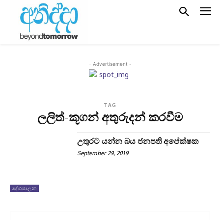
- Advertisement -
TAG
ලලිත්-කූගන් අතුරුදන් කරවීම
උතුරට යන්න බය ජනපති අපේක්ෂක
September 29, 2019
දේශපාලන