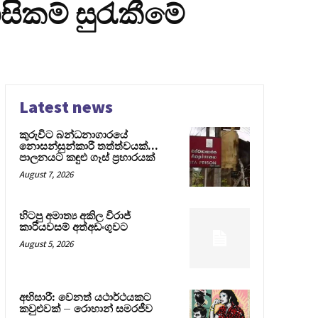
ිකම් සුරැකීමේ
Latest news
කුරුවිට බන්ධනාගාරයේ
නොසන්සුන්කාරී තත්ත්වයක්…
පාලනයට කඳුළු ගෑස් ප්‍රහාරයක්
August 7, 2026
හිටපු අමාත්‍ය අකිල විරාජ්
කාරියවසම් අත්අඩංගුවට
August 5, 2026
අභිසාරී: වෙනත් යථාර්ථයකට
කවුළුවක් – රොහාන් සමරජීව