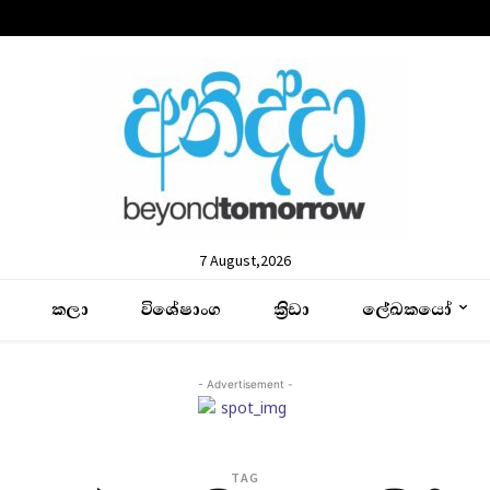
7 August,2026
කලා
විශේෂාංග
ක්‍රිඩා
ලේඛකයෝ
- Advertisement -
TAG