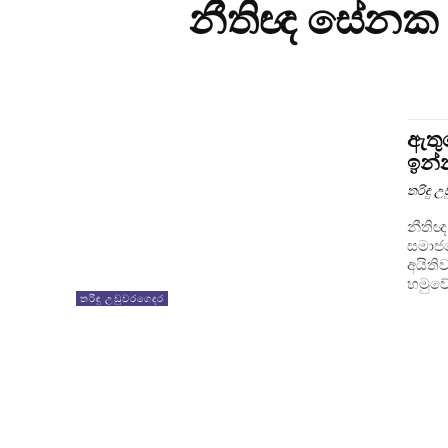
නීතිඥ සේනක ප
ඇතු
ඉන්
තරිඳු 
නීතිඥ
සමාජ
අයිති
හමුවේ
තරිඳු උඩුවරගෙදර