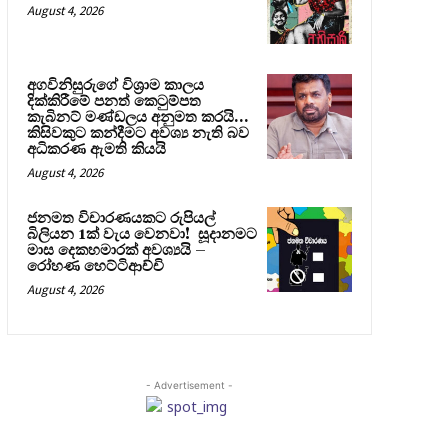
August 4, 2026
අගවිනිසුරුගේ විශ්‍රාම කාලය
දික්කිරීමේ පනත් කෙටුම්පත
කැබිනට් මණ්ඩලය අනුමත කරයි…
කිසිවකුට කන්දීමට අවශ්‍ය නැති බව
අධිකරණ ඇමති කියයි
August 4, 2026
ජනමත විචාරණයකට රුපියල්
බිලියන 1ක් වැය වෙනවා! සූදානමට
මාස දෙකහමාරක් අවශ්‍යයි –
රෝහණ හෙට්ටිආච්චි
August 4, 2026
- Advertisement -