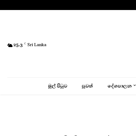
No menu items!
25.3
C
Sri Lanka
මුල් පිටුව
පුවත්
දේශපාලන