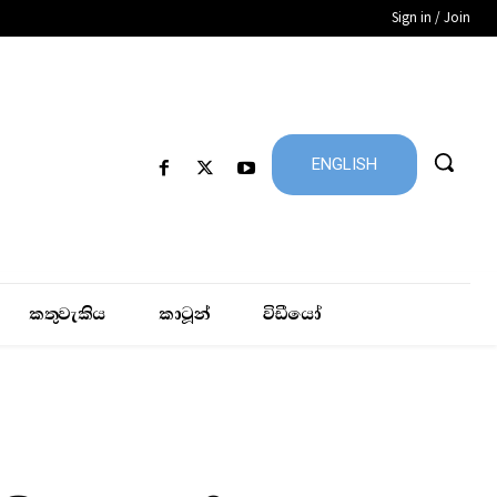
Sign in / Join
ENGLISH
කතුවැකිය
කාටූන්
විඩීයෝ