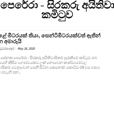
ෙරේරා - සිරකරු අයිතිවාස
කමිටුව
ළේ මීටරයක් තියා, සෙන්ටිමීටරයක්වත් ඈතින්
න අමාරුයි
උඩුවරගෙදර
-
May 26, 2020
 සේනක පෙරේරා - සිරකරු අයිතිවාසිකම් සුරැකීමේ කමිටුව ඔබ
යෙහි කිසිම ගෞරවයකට ලක් නොවෙන කණ්ඩායම්වල
වාසිකම් වෙනුවෙන් පෙනී සිටින කෙනෙක්. කොවිඩ්-19 වසංගතය
 එවැනි ජන...