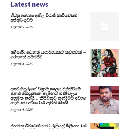
Latest news
හිටපු අමාත්‍ය අකිල විරාජ් කාරියවසම්
අත්අඩංගුවට
August 5, 2026
අභිසාරී: වෙනත් යථාර්ථයකට කවුළුවක් –
රොහාන් සමරජීව
August 4, 2026
අගවිනිසුරුගේ විශ්‍රාම කාලය දික්කිරීමේ
පනත් කෙටුම්පත කැබිනට් මණ්ඩලය
අනුමත කරයි… කිසිවකුට කන්දීමට අවශ්‍ය
නැති බව අධිකරණ ඇමති කියයි
August 4, 2026
ජනමත විචාරණයකට රුපියල් බිලියන 1ක්