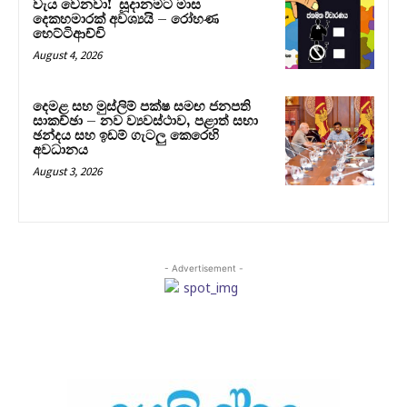
වැය වෙනවා! සූදානමට මාස
දෙකහමාරක් අවශ්‍යයි – රෝහණ
හෙට්ටිආච්චි
August 4, 2026
දෙමළ සහ මුස්ලිම් පක්ෂ සමඟ ජනපති
සාකච්ඡා – නව ව්‍යවස්ථාව, පළාත් සභා
ඡන්දය සහ ඉඩම් ගැටලු කෙරෙහි
අවධානය
August 3, 2026
- Advertisement -