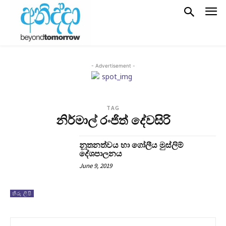
- Advertisement -
TAG
නිර්මාල් රංජිත් දේවසිරි
නූතනත්වය හා ගෝලීය මුස්ලිම්
දේශපාලනය
June 9, 2019
තීරු ලිපි