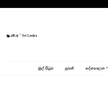
No menu items!
28.9
C
Sri Lanka
මුල් පිටුව
පුවත්
දේශපාලන