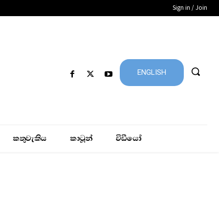
Sign in / Join
ENGLISH
කතුවැකිය
කාටූන්
විඩීයෝ