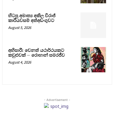
හිටපු අමාත්‍ය අකිල විරාජ්
කාරියවසම් අත්අඩංගුවට
August 5, 2026
අභිසාරී: වෙනත් යථාර්ථයකට
කවුළුවක් – රොහාන් සමරජීව
August 4, 2026
- Advertisement -