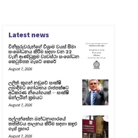
Latest news
විනිසුරුවරුන්ගේ විශ්‍රාම වයස් සීමා
සංශෝධනය කිරීම සඳහා වන 22
වැනි ආණ්ඩුක්‍රම ව්‍යවස්ථා සංශෝධන
කෙටුම්පත ගැසට් කෙරේ
August 7, 2026
ලලිත්-කූගන් නඩුවේ සාක්ෂි
ලබාදීමට ගෝඨාභය රාජපක්ෂට
අධිකරණ නියෝගයක් – සාක්ෂි
ඔන්ලයින් ක්‍රමයට
August 7, 2026
පල්ලන්සේන බන්ධනාගාරයේ
තත්ත්වය පාලනය කිරීම සඳහා කඳුළු
ගෑස් ප්‍රහාර
August 7, 2026