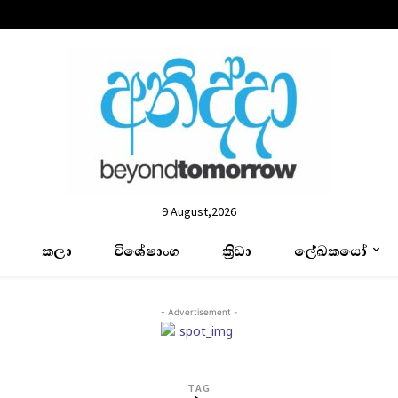
9 August,2026
කලා
විශේෂාංග
ක්‍රිඩා
ලේඛකයෝ
- Advertisement -
TAG