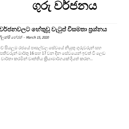
ගුරු වර්ජනය
 වර්ජනවලට හේතුවූ වැටුප් විසමතා ප‍්‍රශ්නය
ිලුක්ෂි හේරත්
-
March 15, 2020
ේ සියලූම රජයේ පාසල්වල සේවයේ නියුතු ගුරුවරුන් සහ
ල්පතිවරුන් මාර්තු 16 සහ 17 වන දින සේවයෙන් ඉවත් වී ලෙඩ
 වාර්තා කරමින් වෘත්තිය ක‍්‍රියාමාර්ගයක් දියත් කරන...