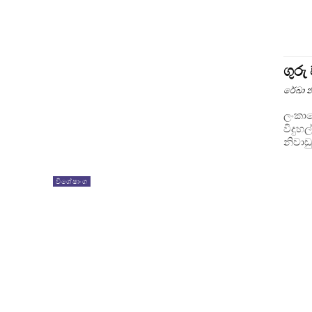
ගුරු
රේඛා න
ලංකාව
විදුහ
නිවාඩු
විශේෂාංග