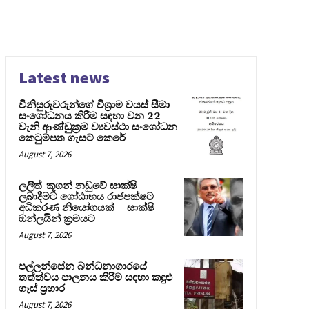
Latest news
විනිසුරුවරුන්ගේ විශ්‍රාම වයස් සීමා
සංශෝධනය කිරීම සඳහා වන 22
වැනි ආණ්ඩුක්‍රම ව්‍යවස්ථා සංශෝධන
කෙටුම්පත ගැසට් කෙරේ
August 7, 2026
ලලිත්-කූගන් නඩුවේ සාක්ෂි
ලබාදීමට ගෝඨාභය රාජපක්ෂට
අධිකරණ නියෝගයක් – සාක්ෂි
ඔන්ලයින් ක්‍රමයට
August 7, 2026
පල්ලන්සේන බන්ධනාගාරයේ
තත්ත්වය පාලනය කිරීම සඳහා කඳුළු
ගෑස් ප්‍රහාර
August 7, 2026