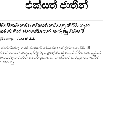
එක්සත් ජාතීන්
තිවාසිකම් කඩා අවසන් කටයුතු කිරීම ගැන
සත් ජාතීන් ජනපතිගෙන් කරුණු විමසයි
උඩුවරගෙදර
-
April 15, 2020
ර ජනවර්ගවල අයිතිවාසිකම් කඩවෙන අන්දමට කොවිඞ්-19
්ගේ අවසන් කටයුතු පිළිබඳ චක‍්‍රලේඛයක් නිකුත් කිරීම සහ සුළුතර
ස්වලට එරෙහි වෛරී ප‍්‍රකාශ නැවැත්වීමට කටයුතු නොකිරීම
ව කරුණු...