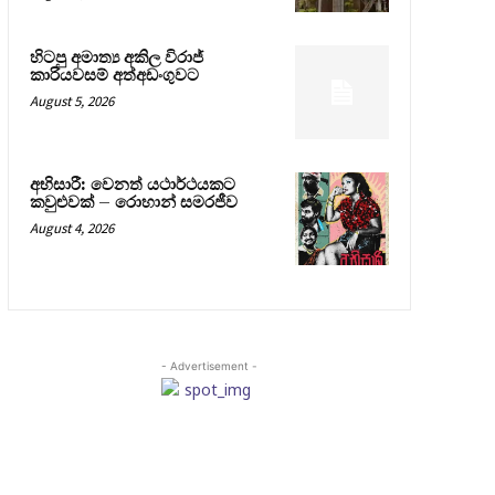
හිටපු අමාත්‍ය අකිල විරාජ්
කාරියවසම් අත්අඩංගුවට
August 5, 2026
අභිසාරී: වෙනත් යථාර්ථයකට
කවුළුවක් – රොහාන් සමරජීව
August 4, 2026
- Advertisement -