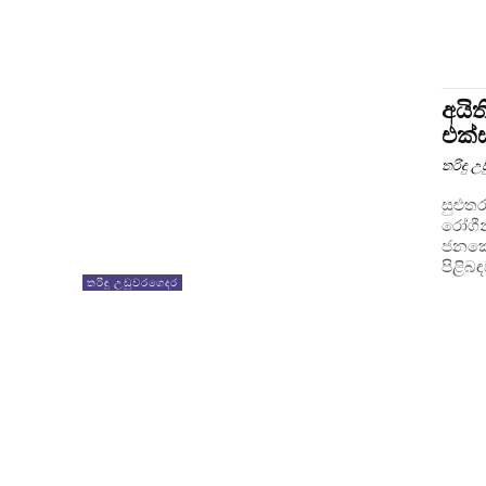
අයි
එක්
තරිඳු 
සුළුත
රෝගීන
ජනකොට
පිළිබඳ
තරිඳු උඩුවරගෙදර