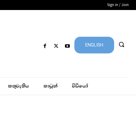
Sign in / Join
ENGLISH
කතුවැකිය
කාටූන්
විඩීයෝ