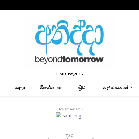
8 August,2026
කලා
විශේෂාංග
ක්‍රිඩා
ලේඛකයෝ
- Advertisement -
TAG