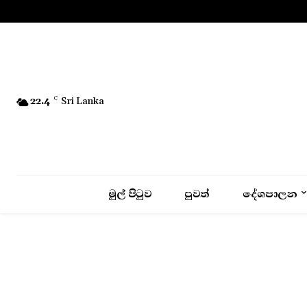
No menu items!
22.4
C
Sri Lanka
මුල් පිටුව
පුවත්
දේශපාලන