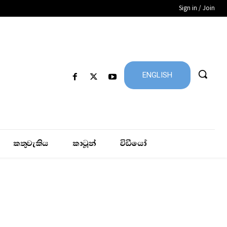
Sign in / Join
ENGLISH
කතුවැකිය
කාටූන්
විඩීයෝ