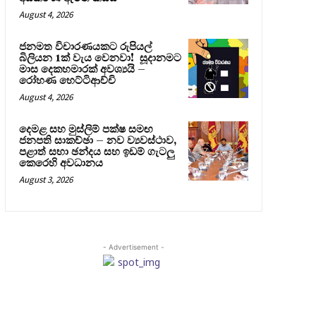
August 4, 2026
ජනමත විචාරණයකට රුපියල්
බිලියන 1ක් වැය වෙනවා! සූදානමට
මාස දෙකහමාරක් අවශ්‍යයි –
රෝහණ හෙට්ටිආච්චි
August 4, 2026
දෙමළ සහ මුස්ලිම් පක්ෂ සමඟ
ජනපති සාකච්ඡා – නව ව්‍යවස්ථාව,
පළාත් සභා ඡන්දය සහ ඉඩම් ගැටලු
කෙරෙහි අවධානය
August 3, 2026
- Advertisement -